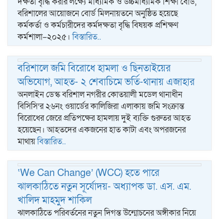
দক্ষতা বৃদ্ধি করার লক্ষ্যে মাধ্যমিক ও উচ্চমাধ্যমিক শিক্ষা বোর্ড,
বরিশালের আয়োজনে বোর্ড মিলনায়তনে অনুষ্ঠিত হয়েছে
কর্মকর্তা ও কর্মচারীদের কর্মদক্ষতা বৃদ্ধি বিষয়ক প্রশিক্ষণ
কর্মশালা–২০২৫।
বিস্তারিত..
বরিশালে জমি বিরোধে হামলা ও ছিনতাইয়ের
অভিযোগ, আহত- ২ শেবাচিমে ভর্তি-থানায় এজাহার
অনলাইন ডেস্ক বরিশাল নগরীর কোতয়ালী মডেল থানাধীন
বিসিসি’র ২৬নং ওয়ার্ডের কালিজিরা এলাকায় জমি সংক্রান্ত
বিরোধের জেরে প্রতিপক্ষের হামলায় দুই ব্যক্তি গুরুতর আহত
হয়েছেন। আহতদের একজনের হাত কাটা এবং অপরজনের
মাথায়
বিস্তারিত..
‘We Can Change’ (WCC) হতে পারে
ঝালকাঠিতে নতুন সূর্যোদয়- অধ্যাপক ডা. এস. এম.
খালিদ মাহমুদ শাকিল
ঝালকাঠিতে পরিবর্তনের নতুন দিগন্ত উন্মোচনের অঙ্গীকার নিয়ে