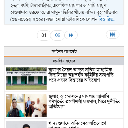
হত্যা, ধর্ষণ, চাঁদাবাজীসহ একাধিক মামলার আসামি মামুন
হাওলাদার ওরফে ‘চোরা মামুন’ ডিবির খাঁচায় বন্দি। বৃহস্পতিবার
(০৬ নভেম্বর, ২০২৫) সন্ধ্যা সোয়া ৭টার দিকে গোপন
বিস্তারিত..
01
02
সর্বশেষ আপডেট
জনপ্রিয় সংবাদ
রায়াপুর সৈয়দ আব্দুল লতিফ মাধ্যমিক
বিদ্যালয়ের অ্যাডহক কমিটির সভাপতি
পদে প্রভাব বিস্তারের অভিযোগ
জুলাই আন্দোলনের মামলায় আসামি
গণপূর্তের প্রকৌশলী ফয়সাল, ঘিরে দুর্নীতির
অভিযোগ
খাদ্য গুদামে অনিয়মের অভিযোগে