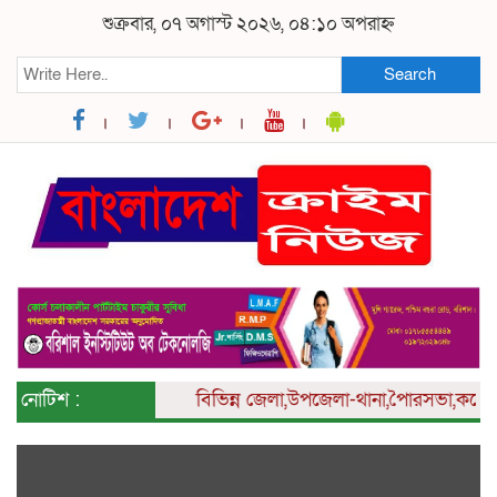
শুক্রবার, ০৭ অগাস্ট ২০২৬, ০৪:১০ অপরাহ্ন
Search
নোটিশ :
বিভিন্ন
জেলা,উপজেলা-থানা,পৈারসভা,কলেজ ও 