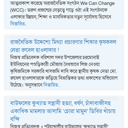
আত্মপ্রকাশ করেছে অরাজনৈতিক সংগঠন We Can Change
(WCC)। তরুণ প্রজন্মের নেতৃত্বে গড়ে ওঠা এই সংগঠনকে
এলাকার উন্নয়ন, শিক্ষা ও মানবিকতার নতুন সূর্যোদয় হিসেবে
বিস্তারিত..
রাজনৈতিক উদ্দেশ্যে মিথ্যা প্রচারণার শিকার কৃষকদল
নেতা রুবেল হাওলাদার !
নিজস্ব প্রতিবেদক বরিশাল সদর উপজেলার চরমোনাই
ইউনিয়নের পশুড়িকাঠী মৌজায় বৈধভাবে লিজ নেওয়া
কৃষিজমিকে সরকারি খাসজমি দাবি করে স্থানীয় কৃষক নেতা মো.
রুবেল হাওলাদারকে জড়িয়ে বিভ্রান্তিকর তথ্য প্রকাশের অভিযোগ
উঠেছে। অনুসন্ধানে
বিস্তারিত..
বাউফলের কুখ্যাত সন্ত্রাসী হত্যা, ধর্ষণ, চাঁদাবাজীসহ
একাধিক মামলার আসামি ‘চোরা মামুন’ ডিবির খাঁচায়
বন্দি
নিজস্ব প্রতিবেদক ॥ পটুয়াখালীর বাউফলের ‘কুখ্যাত সন্ত্রাসী’