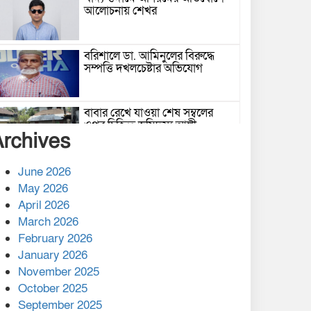
আলোচনায় শেখর
বরিশালে ডা. আমিনুলের বিরুদ্ধে
সম্পত্তি দখলচেষ্টার অভিযোগ
বাবার রেখে যাওয়া শেষ সম্বলের
ওপর চিহ্নিত ভূমিদস্যু আলী
Archives
আজগরের থাবা
প্রকাশিত সংবাদের প্রতিবাদ
June 2026
May 2026
April 2026
March 2026
নলছিটিতে শ্রমিকদলের অবৈধ কমিটি
February 2026
প্রকাশের অভিযোগ
January 2026
November 2025
শের-ই-বাংলা গোল্ডেন অ্যাওয়ার্ড
October 2025
২০২৬-এ সম্মানিত পরিচালক ইমন
September 2025