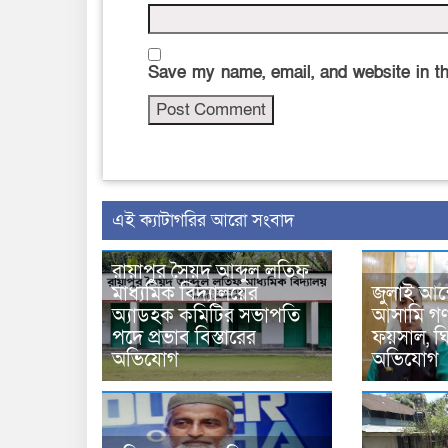
Save my name, email, and website in th
‍এই ক্যাটাগরির ‍আরো সংবাদ
রায়াপুর সৈয়দ আব্দুল লতিফ
মাধ্যমিক বিদ্যালয়ের
জুলাই আন
অ্যাডহক কমিটির সভাপতি
আসামি গণপ
পদে প্রভাব বিস্তারের
ফয়সাল, ঘির
অভিযোগ
অভিযোগ