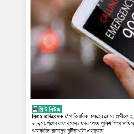
নিজস্ব প্রতি‌বেদক //
পারিবারিক কলহের জে‌রে স্বামীকে হত
আত্মসমর্পণের কথা ব‌লেন। খবর পে‌য়ে পু‌লিশ গিয়ে সাফিয়া
ঝালকাঠির রাজাপুর পুটিয়াখালী এলাাকায়।