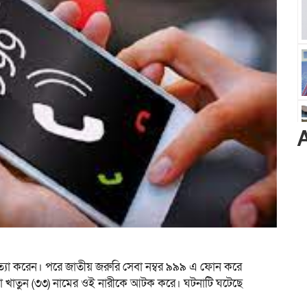
্যা করেন। প‌রে জাতীয় জরু‌রি সেবা নম্বর ৯৯৯ এ ফোন ক‌রে
 খাতুন (৩৩) না‌মের ওই নারী‌কে আটক ক‌রে। ঘটনা‌টি ঘ‌টে‌ছে