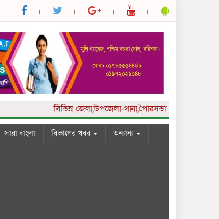
বিভিন্ন
জেলা,উপজেলা-থানা,পৈারসভা,কলেজ ও ইউনিয়ন পর্যা
সারা বাংলা
বিভাগের খবর
অন্যান্য