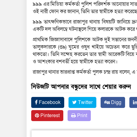
৯৯৯ এর মি‌ডিয়া কর্মকর্তা পুলিশ প‌রিদর্শক আনোয়ার সাত
ওই নারী ফোন কর জানান, তিনি তার স্বামীকে হত্যা কর
৯৯৯ তাৎক্ষণিকভাবে রাজাপুর থানায় বিষয়টি জানিয়ে দ্রু
একটি দল অবিলম্বে ঘটনাস্থলে গিয়ে কলারকে আটক করে থ
প্রাথমিক জিজ্ঞাসাবাদে পু‌লিশকে আটক দুই সন্তানের জ
তালুকদারকে (৩৯) ঘুমের ওষুধ খাইয়ে অচেতন করে ছুরি
থাকতো। তি‌নি সন্দেহ করতেন তার স্বামী আরেকটি বি
ও আশংকার বশবর্তী হয়ে স্বামীকে হত্যা করেন।
রাজাপুর থানার ভারপ্রাপ্ত কর্মকর্তা পুলক চন্দ্র রায় ব‌লে
নিউজটি আপনার বন্ধুদের সাথে শেয়ার করুন
Facebook
Twitter
Digg
Pinterest
Print