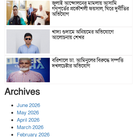
জুলাই আন্দোলনের মামলায় আসামি
গণপূর্তের প্রকৌশলী ফয়সাল, ঘিরে দুর্নীতির
অভিযোগ
খাদ্য গুদামে অনিয়মের অভিযোগে
আলোচনায় শেখর
বরিশালে ডা. আমিনুলের বিরুদ্ধে সম্পত্তি
দখলচেষ্টার অভিযোগ
বাবার রেখে যাওয়া শেষ সম্বলের ওপর
Archives
চিহ্নিত ভূমিদস্যু আলী আজগরের থাবা
June 2026
May 2026
প্রকাশিত সংবাদের প্রতিবাদ
April 2026
March 2026
February 2026