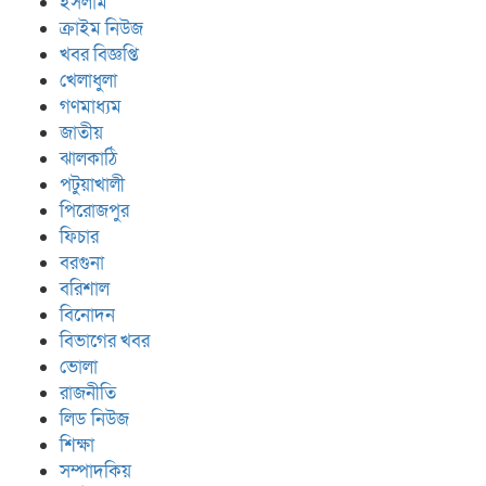
ইসলাম
ক্রাইম নিউজ
খবর বিজ্ঞপ্তি
খেলাধুলা
গণমাধ্যম
জাতীয়
ঝালকাঠি
পটুয়াখালী
পিরোজপুর
ফিচার
বরগুনা
বরিশাল
বিনোদন
বিভাগের খবর
ভোলা
রাজনীতি
লিড নিউজ
শিক্ষা
সম্পাদকিয়