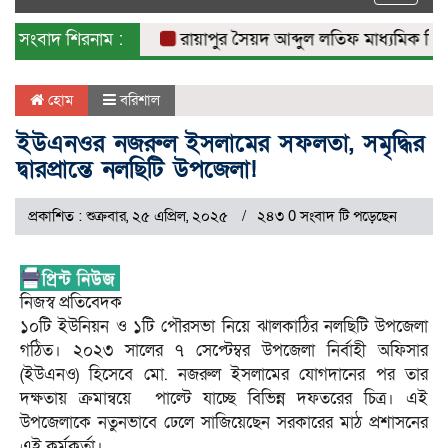
naviga
সংবাদ শিরনাম :
রায়াপুর সৈয়দ আব্দুল লতিফ মাধ্যমিক বিদ্যালয়
হোম
বরিশাল
ইউএনওর নজরুল ইসলামের সফলতা, সমৃদ্ধির
দ্বারপ্রান্তে নলছিটি উপজেলা!
প্রকাশিত : শুক্রবার, ২৫ এপ্রিল, ২০২৫
২৪৩ 0 সংবাদ টি পড়েছেন
নিজস্ব প্রতিবেদক
১০টি ইউনিয়ন ও ১টি পৌরসভা নিয়ে ঝালকাঠির নলছিটি উপজেলা
গঠিত। ২০২৩ সালের ৭ সেপ্টেম্বর উপজেলা নির্বাহী অফিসার
(ইউএনও) হিসেবে মো. নজরুল ইসলামের যোগদানের পর তার
দক্ষতায় ক্রমান্বয়ে পাল্টে যাচ্ছে বিভিন্ন দফতরের চিত্র। এই
উপজেলাকে নতুনভাবে ঢেলে সাজিয়েছেন সরকারের মাঠ প্রশাসনের
এই কর্মকর্তা।