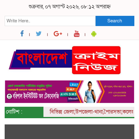
শুক্রবার, ০৭ অগাস্ট ২০২৬, ০৮:১২ অপরাহ্ন
Search
নোটিশ :
বিভিন্ন
জেলা,উপজেলা-থানা,পৈারসভা,কলেজ ও ইউনিয়