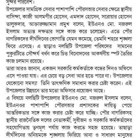
সুন্দর পরিবেশ।
উপজেলার সামগ্রিক সেবার পাশাপাশি পৌরসভার সেবার ক্ষেত্রে স্থানীয়
বাসিন্দা, কাজী আলমগীর হোসেন, এমদাদ হোসেন, সরোয়ার হোসেন
তালুকদার, আক্তারুজ্জামান প্রমুখ বলেন, ইউএনও মো. নজরুল
ইসলাম অত্যন্ত দক্ষতার সঙ্গে কাজ করে চলেছেন। এতে পৌর
নাগরিকদের দীর্ঘদিনের ভোগান্তি যেমন কমেছে, তেমনি শহরে শৃঙ্খলা
ফিরে এসেছে। এ ছাড়াও নলছিটি উপজেলা পরিষদের সামনের
পুকুরটিতে সৌন্দর্য বর্ধন করে চিত্ত বিনোদনের আকর্ষণীয় স্পট তৈরির
কাজ চলমান রয়েছে।
তারা আরও জানান, একজন সরকারি কর্মকর্তাকে বন্ধের দিনও অফিসে
এসে পাওয়া যায়। এর চেয়ে বড় সেবা আর হতে পারে না। উপজেলার
যেকোনো সমস্যা তিনি তাৎক্ষণিক সমাধান করার চেষ্টা করেন। এই
উপজেলার উন্নয়নে তার মতো অফিসার প্রয়োজন আছে।
এ বিষয়ে নলছিটি উপজেলার ইউএনও মো. নজরুল ইসলাম বলেন,
ইউএনওর পাশাপাশি পৌরসভার প্রশাসকের দায়িত্ব পেয়ে
আন্তরিকতার সঙ্গে কাজ করার চেষ্টা করে যাচ্ছি। পৌর নাগরিকসহ
স্থানীয় রাজনৈতিক দলের নেতাকর্মী, সুধীজন ও সরকারি কর্মকর্তাদের
সহযোগিতায় তৃণমূল পর্যায় কাজ করতে সহজ হয়েছে। তাছাড়া
দীর্ঘদিনের অনিয়মকে শৃঙ্খলায় ফিরিয়ে আনা ও সাধারণ মানুষের