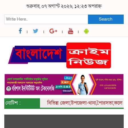
শুক্রবার, ০৭ অগাস্ট ২০২৬, ১২:২৩ অপরাহ্ন
Search
নোটিশ :
বিভিন্ন
জেলা,উপজেলা-থানা,পৈারসভা,কলেজ ও ইউনি