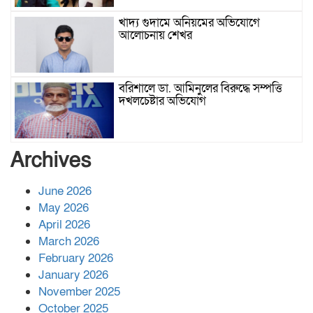
খাদ্য গুদামে অনিয়মের অভিযোগে
আলোচনায় শেখর
বরিশালে ডা. আমিনুলের বিরুদ্ধে সম্পত্তি
দখলচেষ্টার অভিযোগ
বাবার রেখে যাওয়া শেষ সম্বলের ওপর
Archives
চিহ্নিত ভূমিদস্যু আলী আজগরের থাবা
June 2026
May 2026
প্রকাশিত সংবাদের প্রতিবাদ
April 2026
March 2026
February 2026
January 2026
নলছিটিতে শ্রমিকদলের অবৈধ কমিটি
November 2025
প্রকাশের অভিযোগ
October 2025