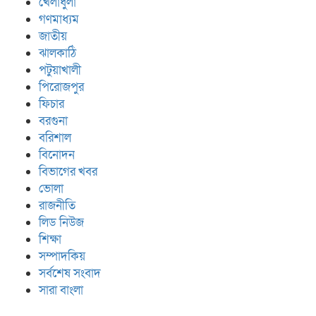
খেলাধুলা
গণমাধ্যম
জাতীয়
ঝালকাঠি
পটুয়াখালী
পিরোজপুর
ফিচার
বরগুনা
বরিশাল
বিনোদন
বিভাগের খবর
ভোলা
রাজনীতি
লিড নিউজ
শিক্ষা
সম্পাদকিয়
সর্বশেষ সংবাদ
সারা বাংলা