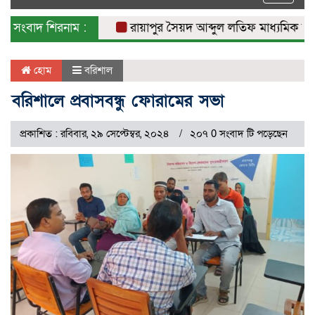
naviga
সংবাদ শিরনাম :
রায়াপুর সৈয়দ আব্দুল লতিফ মাধ্যমিক বিদ্যাল
হোম
বরিশাল
বরিশালে প্রবাসবন্ধু ফোরামের সভা
প্রকাশিত : রবিবার, ২৯ সেপ্টেম্বর, ২০২৪
২০৭ 0 সংবাদ টি পড়েছেন