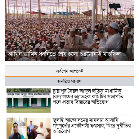
আমিন আমিন ধ্বনিতে শেষ হলো চরমোনাই মাহফিল
সর্বশেষ আপডেট
জনপ্রিয় সংবাদ
রায়াপুর সৈয়দ আব্দুল লতিফ মাধ্যমিক
বিদ্যালয়ের অ্যাডহক কমিটির সভাপতি
পদে প্রভাব বিস্তারের অভিযোগ
জুলাই আন্দোলনের মামলায় আসামি
গণপূর্তের প্রকৌশলী ফয়সাল, ঘিরে দুর্নীতির
অভিযোগ