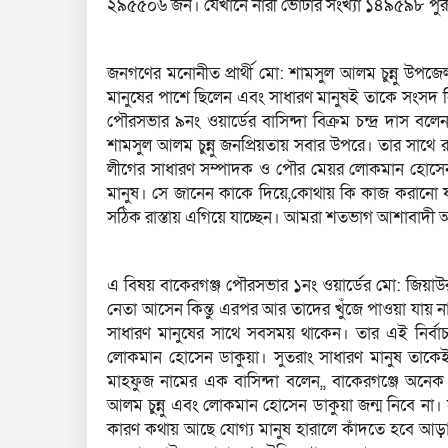
২৯৫৫০৬ জন। যেখানে নারী ভোটার সংখ্যা ১৪৯৫৯৮ পু
জনগণের মনোনীত প্রার্থী মো: শামসুল আলম চুন্নু উপজে
মানুষের পাশে ছিলেন এবং সাধারণ মানুষই তাকে সংসদ নি
পৌরসভার ৯নং ওয়ার্ডের বাসিন্দা বিক্রম চন্দ্র দাস বলেন
শামসুল আলম চুন্নু জনপ্রিয়তায় সবার উপরে। তার সাথ
লীগের সাধারণ সম্পাদক ও পৌর মেয়র লোকমান হোসেন
মানুষ। সে জানেন কাকে দিয়ে,কোথায় কি কাজ করানো যা
সঠিক রাস্তায় এগিয়ে যাচ্ছেন। আমরা শতভাগ আশাবাদী 
এ বিষয় বাকেরগঞ্জ পৌরসভার ১নং ওয়ার্ডের মো: জিয়াউর
নেতা আসেন কিন্তু এরপর আর তাদের খুঁজে পাওয়া যায় না। 
সাধারণ মানুষের সাথে সবসময় থাকেন। তার এই নির্ব
লোকমান হোসেন ডাকুয়া। সুতরাং সাধারণ মানুষ তাকে
মাহফুজ নামের এক বাসিন্দা বলেন,, বাকেরগঞ্জে অন
আলম চুন্নু এবং লোকমান হোসেন ডাকুয়া জন্ম নিবে না।
কারণ কথায় আছে যোগ্য মানুষ হারালে কাঁদতে হবে আ