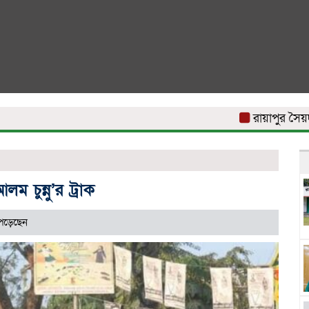
রায়াপুর সৈয়দ আব্দ
ম চুন্নু’র ট্রাক
পড়েছেন