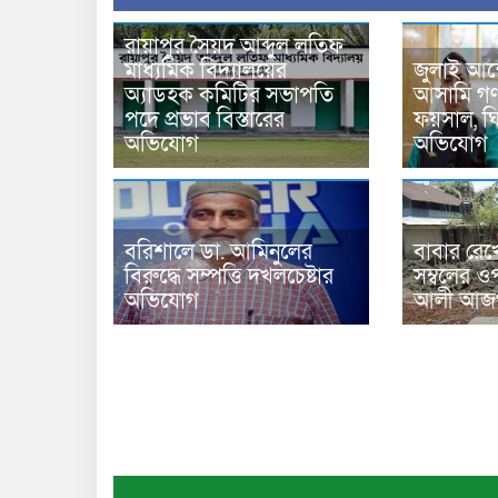
রায়াপুর সৈয়দ আব্দুল লতিফ
মাধ্যমিক বিদ্যালয়ের
জুলাই আন
অ্যাডহক কমিটির সভাপতি
আসামি গণপ
পদে প্রভাব বিস্তারের
ফয়সাল, ঘির
অভিযোগ
অভিযোগ
বরিশালে ডা. আমিনুলের
বাবার রেখ
বিরুদ্ধে সম্পত্তি দখলচেষ্টার
সম্বলের ওপ
অভিযোগ
আলী আজগ