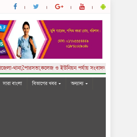
ানা,পৈারসভা,কলেজ ও ইউনিয়ন পর্যায় সংবাদকর্মী আবশ্যক ।
সারা বাংলা
বিভাগের খবর
অন্যান্য