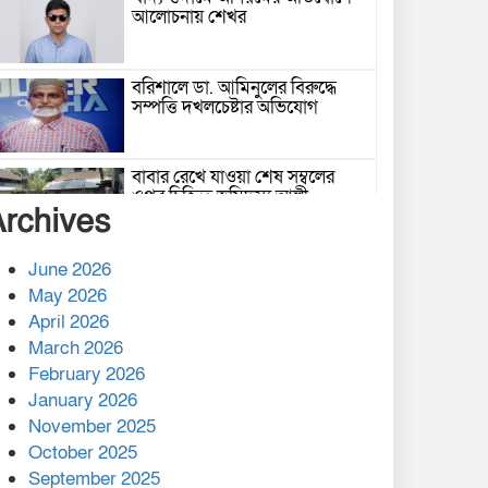
আলোচনায় শেখর
বরিশালে ডা. আমিনুলের বিরুদ্ধে
সম্পত্তি দখলচেষ্টার অভিযোগ
বাবার রেখে যাওয়া শেষ সম্বলের
ওপর চিহ্নিত ভূমিদস্যু আলী
Archives
আজগরের থাবা
প্রকাশিত সংবাদের প্রতিবাদ
June 2026
May 2026
April 2026
March 2026
নলছিটিতে শ্রমিকদলের অবৈধ কমিটি
February 2026
প্রকাশের অভিযোগ
January 2026
November 2025
শের-ই-বাংলা গোল্ডেন অ্যাওয়ার্ড
October 2025
২০২৬-এ সম্মানিত পরিচালক ইমন
September 2025