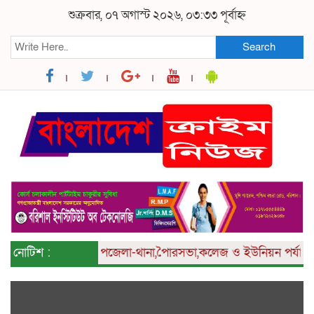
শুক্রবার, ০৭ অগাস্ট ২০২৬, ০৩:৩৩ পূর্বাহ্ন
Search
বিভিন্ন
নোটিশ :
জেলা,উপজেলা-থানা,পৈারসভা,কলেজ ও ইউনিয়ন পর্যায় সংবাদ