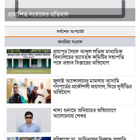
প্রকাশিত সংবাদের প্রতিবাদ
সর্বশেষ আপডেট
জনপ্রিয় সংবাদ
রায়াপুর সৈয়দ আব্দুল লতিফ মাধ্যমিক
বিদ্যালয়ের অ্যাডহক কমিটির সভাপতি
পদে প্রভাব বিস্তারের অভিযোগ
জুলাই আন্দোলনের মামলায় আসামি
গণপূর্তের প্রকৌশলী ফয়সাল, ঘিরে দুর্নীতির
অভিযোগ
খাদ্য গুদামে অনিয়মের অভিযোগে
আলোচনায় শেখর
বরিশালে ডা. আমিনুলের বিরুদ্ধে সম্পত্তি