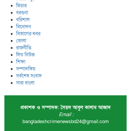
ফিচার
বরগুনা
বরিশাল
বিনোদন
বিভাগের খবর
ভোলা
রাজনীতি
লিড নিউজ
শিক্ষা
সম্পাদকিয়
সর্বশেষ সংবাদ
সারা বাংলা
প্রকাশক ও সম্পাদক: সৈয়দ আবুল কালাম আজাদ
Email :
bangladeshcrimenewsbd24@gmail.com