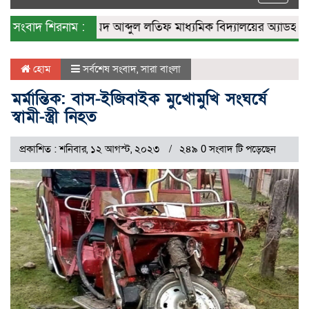
naviga
সংবাদ শিরনাম :
রায়াপুর সৈয়দ আব্দুল লতিফ মাধ্যমিক বিদ্যালয়ের অ্যাডহক কমিট
হোম
সর্বশেষ সংবাদ
,
সারা বাংলা
মর্মান্তিক: বাস-ইজিবাইক মুখোমুখি সংঘর্ষে
স্বামী-স্ত্রী নিহত
প্রকাশিত : শনিবার, ১২ আগস্ট, ২০২৩
২৪৯ 0 সংবাদ টি পড়েছেন