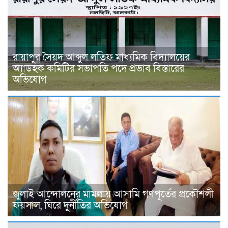
রায়াপুর সৈয়দ আব্দুল লতিফ মাধ্যমিক বিদ্যালয়ের
অ্যাডহক কমিটির সভাপতি পদে প্রভাব বিস্তারের
অভিযোগ
জুলাই আন্দোলনের মামলায় আসামি গণপূর্তের প্রকৌশলী
ফয়সাল, ঘিরে দুর্নীতির অভিযোগ