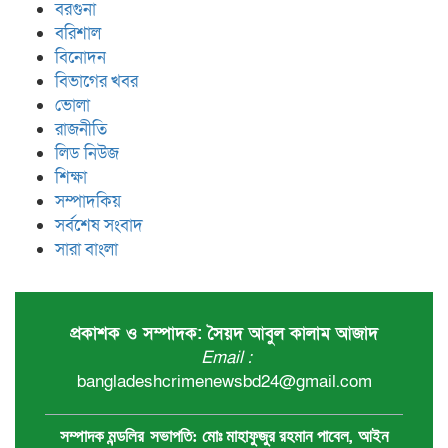
বরগুনা
বরিশাল
বিনোদন
বিভাগের খবর
ভোলা
রাজনীতি
লিড নিউজ
শিক্ষা
সম্পাদকিয়
সর্বশেষ সংবাদ
সারা বাংলা
প্রকাশক ও সম্পাদক: সৈয়দ আবুল কালাম আজাদ
Email :
bangladeshcrimenewsbd24@gmail.com
,
সম্পাদক মন্ডলির
সভাপতি:
মোঃ মাহাফুজুর রহমান পাবেল
আইন