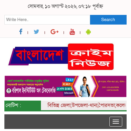
সোমবার, ১০ অগাস্ট ২০২৬, ০৭:১৮ পূর্বাহ্ন
Search
নোটিশ :
বিভিন্ন
জেলা,উপজেলা-থানা,পৈারসভা,কলেজ ও ইউনিয়
Toggle
naviga