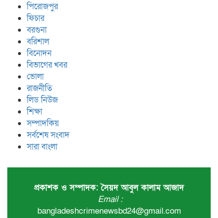
পিরোজপুর
ফিচার
বরগুনা
বরিশাল
বিনোদন
বিভাগের খবর
ভোলা
রাজনীতি
লিড নিউজ
শিক্ষা
সম্পাদকিয়
সর্বশেষ সংবাদ
সারা বাংলা
প্রকাশক ও সম্পাদক: সৈয়দ আবুল কালাম আজাদ
Email :
bangladeshcrimenewsbd24@gmail.com