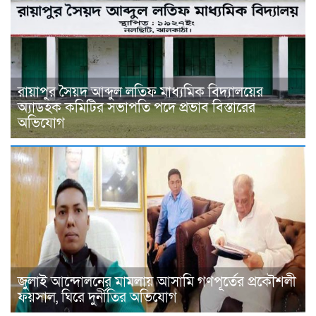
রায়াপুর সৈয়দ আব্দুল লতিফ মাধ্যমিক বিদ্যালয়ের
অ্যাডহক কমিটির সভাপতি পদে প্রভাব বিস্তারের
অভিযোগ
জুলাই আন্দোলনের মামলায় আসামি গণপূর্তের প্রকৌশলী
ফয়সাল, ঘিরে দুর্নীতির অভিযোগ