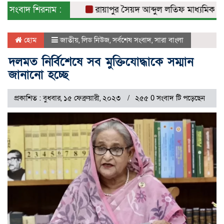
সংবাদ শিরনাম :
রায়াপুর সৈয়দ আব্দুল লতিফ মাধ্যমিক বিদ্যা
হোম
জাতীয়
,
লিড নিউজ
,
সর্বশেষ সংবাদ
,
সারা বাংলা
দলমত নির্বিশেষে সব মুক্তিযোদ্ধাকে সম্মান
জানানো হচ্ছে
প্রকাশিত : বুধবার, ১৫ ফেব্রুয়ারী, ২০২৩
২৫৫ 0 সংবাদ টি পড়েছেন