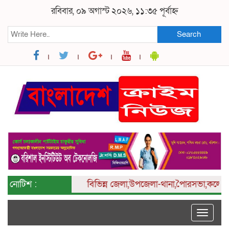
রবিবার, ০৯ অগাস্ট ২০২৬, ১১:৩৫ পূর্বাহ্ন
Search
নোটিশ :
বিভিন্ন
জেলা,উপজেলা-থানা,পৈারসভা,কলেজ ও ইউন
Toggle
naviga