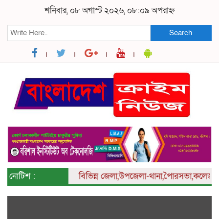
শনিবার, ০৮ অগাস্ট ২০২৬, ০৮:০৯ অপরাহ্ন
Search
নোটিশ :
বিভিন্ন
জেলা,উপজেলা-থানা,পৈারসভা,কলেজ ও ইউনি