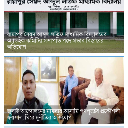
রায়াপুর সৈয়দ আব্দুল লতিফ মাধ্যমিক বিদ্যালয়ের
অ্যাডহক কমিটির সভাপতি পদে প্রভাব বিস্তারের
অভিযোগ
জুলাই আন্দোলনের মামলায় আসামি গণপূর্তের প্রকৌশলী
ফয়সাল, ঘিরে দুর্নীতির অভিযোগ