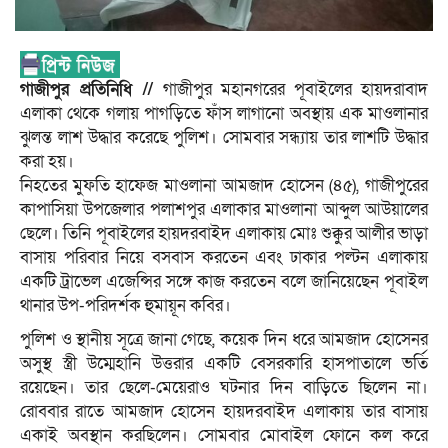
গাজীপুর প্রতিনিধি //
গাজীপুর মহানগরের পূবাইলের হায়দরাবাদ
এলাকা‌‌ থেকে গলায় পাগড়িতে ফাঁস লাগানো অবস্থায় এক মাওলানার
ঝুলন্ত লাশ উদ্ধার করেছে পুলিশ। সোমবার সন্ধ্যায় তার লাশটি উদ্ধার
করা হয়।
নিহতের মুফতি হাফেজ মাওলানা আমজাদ হোসেন (৪৫), গাজীপুরের
কাপাসিয়া উপজেলার পলাশপুর এলাকার মাওলানা আব্দুল আউয়ালের
ছেলে। তিনি পূবাইলের হায়দরবাইদ এলাকায় মোঃ শুক্কুর আলীর ভাড়া
বাসায় পরিবার নিয়ে বসবাস করতেন এবং ঢাকার পল্টন এলাকায়
একটি ট্রাভেল এজেন্সির সঙ্গে কাজ করতেন বলে জানিয়েছেন পূবাইল
থানার উপ-পরিদর্শক হুমায়ূন কবির।
পুলিশ ও স্থানীয় সূত্রে জানা গেছে, কয়েক দিন ধরে আমজাদ হোসেনর
অসুস্থ স্ত্রী উম্মেহানি উত্তরার একটি বেসরকারি হাসপাতালে ভর্তি
রয়েছেন। তার ছেলে-মেয়েরাও ঘটনার দিন বাড়িতে ছিলেন না।
রোববার রাতে আমজাদ হোসেন হায়দরবাইদ এলাকায় তার বাসায়
একাই অবস্থান করছিলেন। সোমবার মোবাইল ফোনে‌ কল করে