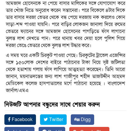
আমজাদ হোসেনকে না পেয়ে বাসার‌ মালিকের সঙ্গে যোগাযোগ করে
তার খোঁজ নিতে অনুরোধ করেন সন্তানেরা। পরে বিকেলে ৪টার‌ দিকে
তার বাসার দরজা ভেতর থেকে বন্ধ পেয়ে দরজায় নক করলেও কোন
সাড়া-শব্দ পাওয়া যায়নি। পরে বাড়ির লোকজন জানালা দিয়ে রুমের
ভেতরে ফ্যানের সঙ্গে আমজাদ হোসেনের পাগড়িতে ফাঁস লাগানো
ঝুলন্ত লাশ দেখতে পান। পরে থানায় খবর দেয়া হলে পুলিশ গিয়ে
দরজা ভেঙে ভেতরে থেকে ঝুলন্ত লাশ উদ্ধার করে।
এ সময় ঘরে একটি চিরকুট পাওয়া গেছে। চিরকুটের ট্রাভেল এজেন্সির
সঙ্গে ১৫০লোক দেশের বাইরে পাঠানোর টাকা নিয়ে সৃষ্ট জটিলতা
থেকে হতাশায় গলায় ফাঁস লাগিয়ে আত্মহত্যা করেছেন। তিনি আরো
জানান, ময়নাতদন্তের জন্য লাশ গাজীপুর শহীদ তাজউদ্দীন আহমদ
মেডিকেল কলেজ হাসপাতালের মর্গে পাঠানো হয়েছে । বাংলাদেশ
জার্নাল/এমএ
নিউজটি আপনার বন্ধুদের সাথে শেয়ার করুন
Facebook
Twitter
Digg