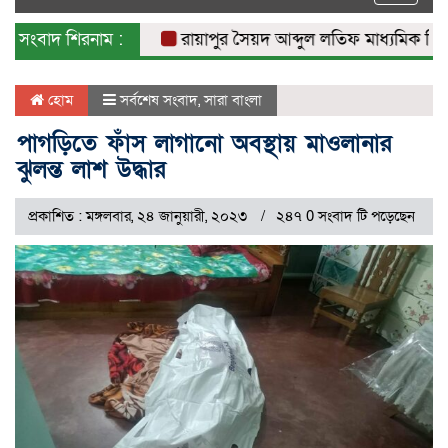
naviga
সংবাদ শিরনাম :
রায়াপুর সৈয়দ আব্দুল লতিফ মাধ্যমিক বিদ্যাল
হোম
সর্বশেষ সংবাদ
,
সারা বাংলা
পাগড়িতে ফাঁস লাগানো অবস্থায় মাওলানার
ঝুলন্ত লাশ উদ্ধার
প্রকাশিত : মঙ্গলবার, ২৪ জানুয়ারী, ২০২৩
২৪৭ 0 সংবাদ টি পড়েছেন