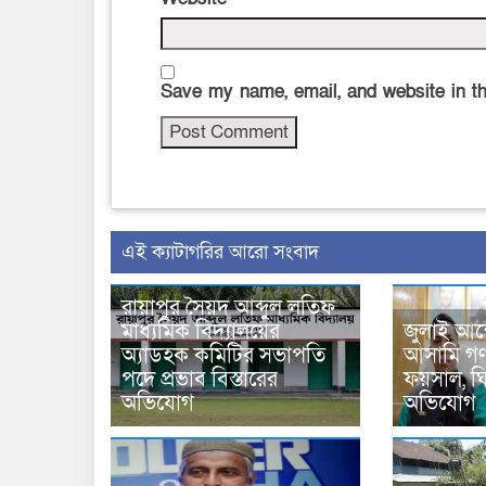
Save my name, email, and website in th
‍এই ক্যাটাগরির ‍আরো সংবাদ
রায়াপুর সৈয়দ আব্দুল লতিফ
মাধ্যমিক বিদ্যালয়ের
জুলাই আন
অ্যাডহক কমিটির সভাপতি
আসামি গণপ
পদে প্রভাব বিস্তারের
ফয়সাল, ঘির
অভিযোগ
অভিযোগ