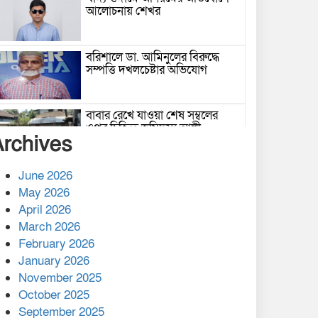
আলোচনায় শেখর
বরিশালে ডা. আমিনুলের বিরুদ্ধে
সম্পত্তি দখলচেষ্টার অভিযোগ
বাবার রেখে যাওয়া শেষ সম্বলের
ওপর চিহ্নিত ভূমিদস্যু আলী
Archives
আজগরের থাবা
প্রকাশিত সংবাদের প্রতিবাদ
June 2026
May 2026
April 2026
March 2026
নলছিটিতে শ্রমিকদলের অবৈধ কমিটি
February 2026
প্রকাশের অভিযোগ
January 2026
November 2025
শের-ই-বাংলা গোল্ডেন অ্যাওয়ার্ড
October 2025
২০২৬-এ সম্মানিত পরিচালক ইমন
September 2025