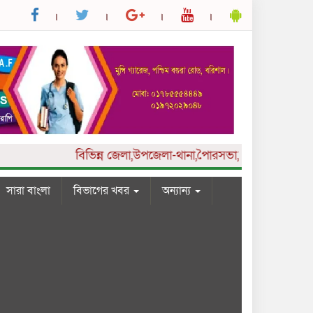
বিভিন্ন
জেলা,উপজেলা-থানা,পৈারসভা,কলেজ ও ইউনিয়ন পর্য
সারা বাংলা
বিভাগের খবর
অন্যান্য