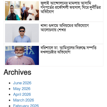
জুলাই আন্দোলনের মামলায় আসামি
গণপূর্তের প্রকৌশলী ফয়সাল, ঘিরে দুর্নীতির
অভিযোগ
খাদ্য গুদামে অনিয়মের অভিযোগে
আলোচনায় শেখর
বরিশালে ডা. আমিনুলের বিরুদ্ধে সম্পত্তি
দখলচেষ্টার অভিযোগ
বাবার রেখে যাওয়া শেষ সম্বলের ওপর
Archives
চিহ্নিত ভূমিদস্যু আলী আজগরের থাবা
June 2026
May 2026
প্রকাশিত সংবাদের প্রতিবাদ
April 2026
March 2026
February 2026