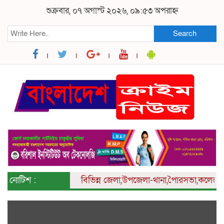
শুক্রবার, ০৭ অগাস্ট ২০২৬, ০৯:৫৩ অপরাহ্ন
Search
নোটিশ :
বিভিন্ন
জেলা,উপজেলা-থানা,পৈারসভা,কলেজ ও ইউনিয়