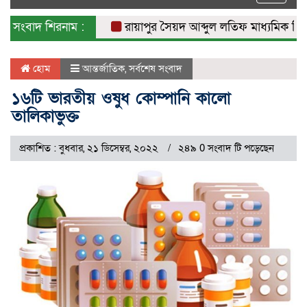
naviga
সংবাদ শিরনাম :
রায়াপুর সৈয়দ আব্দুল লতিফ মাধ্যমিক বিদ্যালয়
হোম
আন্তর্জাতিক
,
সর্বশেষ সংবাদ
১৬টি ভারতীয় ওষুধ কোম্পানি কালো
তালিকাভুক্ত
প্রকাশিত : বুধবার, ২১ ডিসেম্বর, ২০২২
২৪৯ 0 সংবাদ টি পড়েছেন