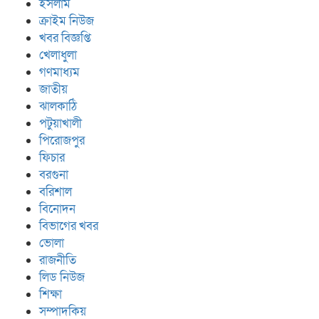
ইসলাম
ক্রাইম নিউজ
খবর বিজ্ঞপ্তি
খেলাধুলা
গণমাধ্যম
জাতীয়
ঝালকাঠি
পটুয়াখালী
পিরোজপুর
ফিচার
বরগুনা
বরিশাল
বিনোদন
বিভাগের খবর
ভোলা
রাজনীতি
লিড নিউজ
শিক্ষা
সম্পাদকিয়