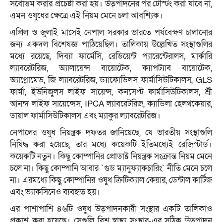
সর্বোত্তম করার প্রচেষ্টা করা হয়। উত্পাদনের পর টেস্টিং করা যাবে না,
এমন ওষুধের ক্ষেত্রে এই নিয়ম মেনে চলা আবশ্যিক।
এপ্রিল ও জুলাই মাসেই নেপাল সরকার ভারতে পর্যবেক্ষণ চালানোর
জন্য একদল বিশেষজ্ঞ পাঠিয়েছিল। তালিকায় উল্লেখিত সংস্থাগুলির
মধ্যে রয়েছে, দিব্যা ফার্মেসি, রেডিয়েন্ট প্যারেন্টেরালস, মার্কারি
ল্যাবরেটরিজ, অ্যালায়েন্স বায়োটেক, ক্যাপট্যাব বায়োটেক,
অ্যাগ্লোমেড, জি ল্যাবরেটরিজ, ড্যাফোডিলস ফার্মাসিউটিকালস, GLS
ফার্মা, ইউনিজুলস লাইফ সায়েন্স, কনসেপ্ট ফার্মাসিউটিকালস, শ্রী
আনন্দ লাইফ সায়েন্সেস, IPCA ল্যাবরেটরিজ, ক্যাডিলা হেলথকেয়ার,
ডায়াল ফার্মাসিউটিকালস এবং ম্যাকুর ল্যাবরেটরিজ।
নেপালের ওষুধ নিয়ন্ত্রক দফতর জানিয়েছে, যে ভারতীয় সংস্থাগুলি
নিষিদ্ধ করা হয়েছে, তার মধ্যে কয়েকটি ইতিমধ্যেই রেজিস্টার্ড।
কয়েকটি নতুন। কিছু কোম্পানির প্রোডাক্ট নিয়ন্ত্রক সংক্রান্ত নিয়ম মেনে
চলে না। কিছু কোম্পানি আবার ‍‍`গুড ম্যানুফ্যাকচারিং‍‍` নীতি মেনে চলে
না। এরমধ্যে কিছু কোম্পানির ওষুধ ক্রিটিক্যাল কেয়ার, ডেন্টাল কার্টিজ
এবং ভ্যাকসিনেও ব্যবহৃত হয়।
এর পাশাপাশি ৪৬টি ওষুধ উত্পাদনকারী সংস্থার একটি তালিকাও
প্রকাশ করা হয়েছে। সেগুলি বিশ্ব স্বাস্থ্য সংস্থার-এর সঠিক উত্পাদন