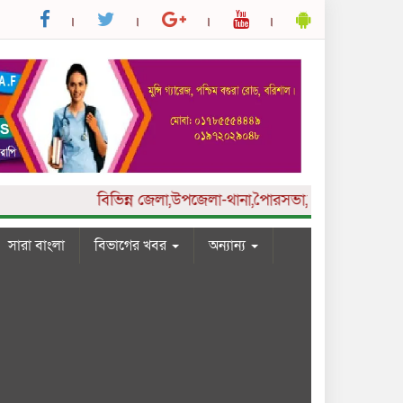
বিভিন্ন
জেলা,উপজেলা-থানা,পৈারসভা,কলেজ ও ইউনিয়ন পর্যা
সারা বাংলা
বিভাগের খবর
অন্যান্য