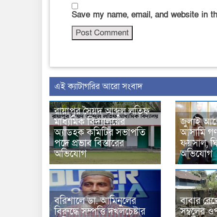
Save my name, email, and website in th
‍এই ক্যাটাগরির ‍আরো সংবাদ
রায়াপুর সৈয়দ আব্দুল লতিফ
মাধ্যমিক বিদ্যালয়ের
জুলাই আন
অ্যাডহক কমিটির সভাপতি
আসামি গণপ
পদে প্রভাব বিস্তারের
ফয়সাল, ঘির
অভিযোগ
অভিযোগ
বরিশালে ডা. আমিনুলের
বাবার রেখ
বিরুদ্ধে সম্পত্তি দখলচেষ্টার
সম্বলের ওপ