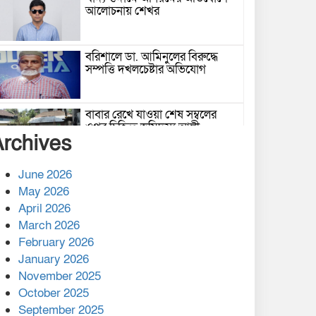
আলোচনায় শেখর
বরিশালে ডা. আমিনুলের বিরুদ্ধে
সম্পত্তি দখলচেষ্টার অভিযোগ
বাবার রেখে যাওয়া শেষ সম্বলের
ওপর চিহ্নিত ভূমিদস্যু আলী
Archives
আজগরের থাবা
প্রকাশিত সংবাদের প্রতিবাদ
June 2026
May 2026
April 2026
March 2026
নলছিটিতে শ্রমিকদলের অবৈধ কমিটি
February 2026
প্রকাশের অভিযোগ
January 2026
November 2025
শের-ই-বাংলা গোল্ডেন অ্যাওয়ার্ড
October 2025
২০২৬-এ সম্মানিত পরিচালক ইমন
September 2025