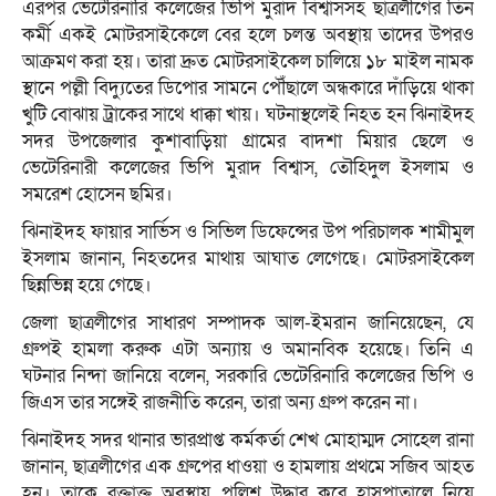
এরপর ভেটেরিনারি কলেজের ভিপি মুরাদ বিশ্বাসসহ ছাত্রলীগের তিন
কর্মী একই মোটরসাইকেলে বের হলে চলন্ত অবস্থায় তাদের উপরও
আক্রমণ করা হয়। তারা দ্রুত মোটরসাইকেল চালিয়ে ১৮ মাইল নামক
স্থানে পল্লী বিদ্যুতের ডিপোর সামনে পৌঁছালে অন্ধকারে দাঁড়িয়ে থাকা
খুটি বোঝায় ট্রাকের সাথে ধাক্কা খায়। ঘটনাস্থলেই নিহত হন ঝিনাইদহ
সদর উপজেলার কুশাবাড়িয়া গ্রামের বাদশা মিয়ার ছেলে ও
ভেটেরিনারী কলেজের ভিপি মুরাদ বিশ্বাস, তৌহিদুল ইসলাম ও
সমরেশ হোসেন ছমির।
ঝিনাইদহ ফায়ার সার্ভিস ও সিভিল ডিফেন্সের উপ পরিচালক শামীমুল
ইসলাম জানান, নিহতদের মাথায় আঘাত লেগেছে। মোটরসাইকেল
ছিন্নভিন্ন হয়ে গেছে।
জেলা ছাত্রলীগের সাধারণ সম্পাদক আল-ইমরান জানিয়েছেন, যে
গ্রুপই হামলা করুক এটা অন্যায় ও অমানবিক হয়েছে। তিনি এ
ঘটনার নিন্দা জানিয়ে বলেন, সরকারি ভেটেরিনারি কলেজের ভিপি ও
জিএস তার সঙ্গেই রাজনীতি করেন, তারা অন্য গ্রুপ করেন না।
ঝিনাইদহ সদর থানার ভারপ্রাপ্ত কর্মকর্তা শেখ মোহাম্মদ সোহেল রানা
জানান, ছাত্রলীগের এক গ্রুপের ধাওয়া ও হামলায় প্রথমে সজিব আহত
হন। তাকে রক্তাক্ত অবস্থায় পুলিশ উদ্ধার করে হাসপাতালে নিয়ে