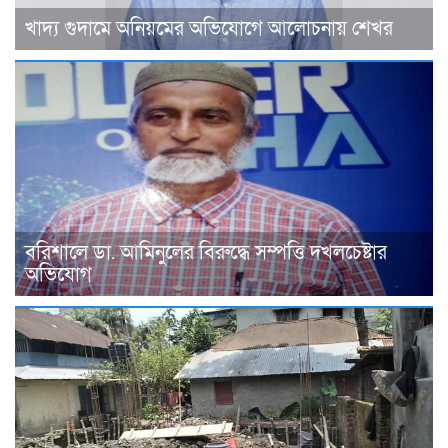
খাদ্য গুদামে অনিয়মের অভিযোগে আলোচনায় শেখর
বরিশালে ডা. আমিনুলের বিরুদ্ধে সম্পত্তি দখলচেষ্টার
অভিযোগ