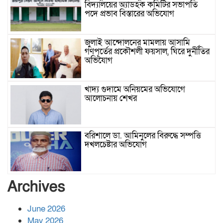
বিদ্যালয়ের অ্যাডহক কমিটির সভাপতি
পদে প্রভাব বিস্তারের অভিযোগ
জুলাই আন্দোলনের মামলায় আসামি
গণপূর্তের প্রকৌশলী ফয়সাল, ঘিরে দুর্নীতির
অভিযোগ
খাদ্য গুদামে অনিয়মের অভিযোগে
আলোচনায় শেখর
বরিশালে ডা. আমিনুলের বিরুদ্ধে সম্পত্তি
দখলচেষ্টার অভিযোগ
বাবার রেখে যাওয়া শেষ সম্বলের ওপর
Archives
চিহ্নিত ভূমিদস্যু আলী আজগরের থাবা
June 2026
May 2026