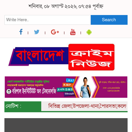
শনিবার, ০৮ অগাস্ট ২০২৬, ০৭:৫৪ পূর্বাহ্ন
Search
নোটিশ :
বিভিন্ন
জেলা,উপজেলা-থানা,পৈারসভা,কলেজ ও ইউনি