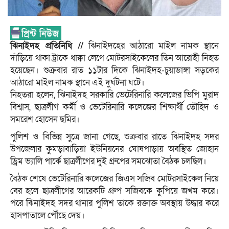
ঝিনাইদহ প্রতিনিধি //
ঝিনাইদহের আঠারো মাইল নামক স্থানে
দাঁড়িয়ে থাকা ট্রাকে ধাক্কা লেগে মোটরসাইকেলের তিন আরোহী নিহত
হয়েছেন। শুক্রবার রাত ১১টার দিকে ঝিনাইদহ-চুয়াডাঙ্গা সড়কের
আঠারো মাইল নামক স্থানে এই দুর্ঘটনা ঘটে।
নিহতরা হলেন, ঝিনাইদহ সরকারি ভেটেরিনারি কলেজের ভিপি মুরাদ
বিশ্বাস, ছাত্রলীগ কর্মী ও ভেটেরিনারি কলেজের শিক্ষার্থী তৌহিদ ও
সমরেশ হোসেন ছমির।
পুলিশ ও বিভিন্ন সুত্রে জানা গেছে, শুক্রবার রাতে ঝিনাইদহ সদর
উপজেলার কুমড়াবাড়িয়া ইউনিয়নের ঘোষপাড়ায় অবস্থিত জোহান
ড্রিম ভ্যালি পার্কে ছাত্রলীগের দুই গ্রুপের সমঝোতা বৈঠক চলছিল।
বৈঠক শেষে ভেটেরিনারি কলেজের জিএস সজিব মোটরসাইকেল নিয়ে
বের হলে ছাত্রলীগের আরেকটি গ্রুপ সজিবকে কুপিয়ে জখম করে।
পরে ঝিনাইদহ সদর থানার পুলিশ তাকে রক্তাক্ত অবস্থায় উদ্ধার করে
হাসপাতালে পৌঁছে দেয়।