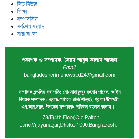
লিড নিউজ
শিক্ষা
সম্পাদকিয়
সর্বশেষ সংবাদ
সারা বাংলা
প্রকাশক ও সম্পাদক: সৈয়দ আবুল কালাম আজাদ
Email :
bangladeshcrimenewsbd24@gmail.com
,
সম্পাদক মন্ডলির
সভাপতি:
মোঃ মাহাফুজুর রহমান পাবেল
আইন
,
বিষয়ক সম্পাদক : ‍এ্যাড.সোহেল রানা(শান্ত)
প্রধান ‍উপদেষ্টা:
,
এম.আর.নয়ন
উপদেষ্টা সম্পাদকঃ
শফিউর রহমান কামাল
।
78/E(4th Floor)Old Palton
Lane,Vijayanagar,Dhaka-1000,Bangladesh.