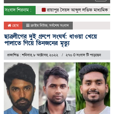
naviga
সংবাদ শিরনাম :
রায়াপুর সৈয়দ আব্দুল লতিফ মাধ্যমিক বিদ্যাল
হোম
ক্রাইম নিউজ
,
সর্বশেষ সংবাদ
ছাত্রলীগের দুই গ্রুপে সংঘর্ষ: ধাওয়া খেয়ে
পালাতে গিয়ে তিনজনের মৃত্যু
প্রকাশিত : শনিবার, ৮ অক্টোবর, ২০২২
২৭০ 0 সংবাদ টি পড়েছেন