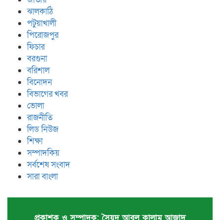
ঝালকাঠি
পটুয়াখালী
পিরোজপুর
ফিচার
বরগুনা
বরিশাল
বিনোদন
বিভাগের খবর
ভোলা
রাজনীতি
লিড নিউজ
শিক্ষা
সম্পাদকিয়
সর্বশেষ সংবাদ
সারা বাংলা
প্রকাশক ও সম্পাদক: সৈয়দ আবুল কালাম আজাদ