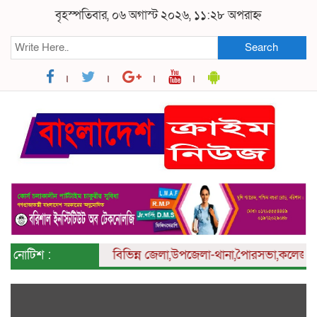
বৃহস্পতিবার, ০৬ অগাস্ট ২০২৬, ১১:২৮ অপরাহ্ন
Search
নোটিশ :
বিভিন্ন
জেলা,উপজেলা-থানা,পৈারসভা,কলেজ ও ইউনিয়