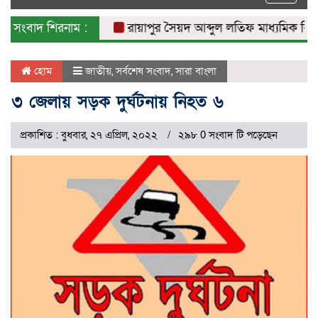
naviga
সংবাদ শিরনাম :
রায়াপুর সৈয়দ আব্দুল লতিফ মাধ্যমিক বিদ্যালয়
হোম
জাতীয়
,
সর্বশেষ সংবাদ
,
সারা বাংলা
৩ জেলায় সড়ক দুর্ঘটনায় নিহত ৬
প্রকাশিত : বুধবার, ২৭ এপ্রিল, ২০২২
২৯৮ 0 সংবাদ টি পড়েছেন