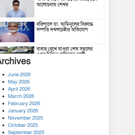
আলোচনায় শেখর
বরিশালে ডা. আমিনুলের বিরুদ্ধে
সম্পত্তি দখলচেষ্টার অভিযোগ
বাবার রেখে যাওয়া শেষ সম্বলের
ওপর চিহ্নিত ভূমিদস্যু আলী
Archives
আজগরের থাবা
প্রকাশিত সংবাদের প্রতিবাদ
June 2026
May 2026
April 2026
March 2026
নলছিটিতে শ্রমিকদলের অবৈধ কমিটি
February 2026
প্রকাশের অভিযোগ
January 2026
November 2025
শের-ই-বাংলা গোল্ডেন অ্যাওয়ার্ড
October 2025
২০২৬-এ সম্মানিত পরিচালক ইমন
September 2025