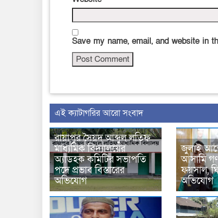
Save my name, email, and website in th
‍এই ক্যাটাগরির ‍আরো সংবাদ
রায়াপুর সৈয়দ আব্দুল লতিফ
মাধ্যমিক বিদ্যালয়ের
জুলাই আন
অ্যাডহক কমিটির সভাপতি
আসামি গণপ
পদে প্রভাব বিস্তারের
ফয়সাল, ঘির
অভিযোগ
অভিযোগ