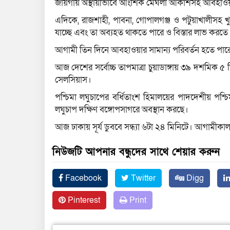
জায়গায় অস্থায়ীভাবে আংশিক মেঘলা আকাশসহ আবহাওয়া 
এদিকে, রাজশাহী, পাবনা, গোপালগঞ্জ ও পটুয়াখালীসহ খ
যাচ্ছে এবং তা অব্যহত থাকতে পারে ও বিস্তার লাভ করতে
আগামী তিন দিনে আবহাওয়ার সামান্য পরিবর্তন হতে পার
আজ দেশের সর্বোচ্চ তাপমাত্রা চুয়াডাঙ্গায় ৩৯ দশমিক ৫ ড
সেলসিয়াস।
পশ্চিমা লঘুচাপের বর্ধিতাংশ হিমালয়ের পাদদেশীয় পশ্চ
লঘুচাপ দক্ষিণ বঙ্গোপসাগরে অবস্থান করছে।
আজ ঢাকায় সূর্য ডুববে সন্ধ্যা ৬টা ২৪ মিনিটে। আগামীকা
নিউজটি আপনার বন্ধুদের সাথে শেয়ার করুন
Facebook
Twitter
Digg
Pinterest
Print