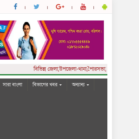
বিভিন্ন
জেলা,উপজেলা-থানা,পৈারসভা,কলেজ ও ইউনিয়ন পর্যা
সারা বাংলা
বিভাগের খবর
অন্যান্য