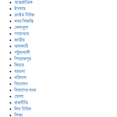
আন্তর্জাতিক
ইসলাম
ক্রাইম নিউজ
খবর বিজ্ঞপ্তি
খেলাধুলা
গণমাধ্যম
জাতীয়
ঝালকাঠি
পটুয়াখালী
পিরোজপুর
ফিচার
বরগুনা
বরিশাল
বিনোদন
বিভাগের খবর
ভোলা
রাজনীতি
লিড নিউজ
শিক্ষা