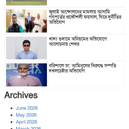
জুলাই আন্দোলনের মামলায় আসামি
গণপূর্তের প্রকৌশলী ফয়সাল, ঘিরে দুর্নীতির
অভিযোগ
খাদ্য গুদামে অনিয়মের অভিযোগে
আলোচনায় শেখর
বরিশালে ডা. আমিনুলের বিরুদ্ধে সম্পত্তি
দখলচেষ্টার অভিযোগ
বাবার রেখে যাওয়া শেষ সম্বলের ওপর
Archives
চিহ্নিত ভূমিদস্যু আলী আজগরের থাবা
June 2026
May 2026
প্রকাশিত সংবাদের প্রতিবাদ
April 2026
March 2026