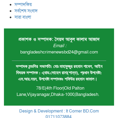
সম্পাদকিয়
সর্বশেষ সংবাদ
সারা বাংলা
প্রকাশক ও সম্পাদক: সৈয়দ আবুল কালাম আজাদ
Email :
bangladeshcrimenewsbd24@gmail.com
,
সম্পাদক মন্ডলির
সভাপতি:
মোঃ মাহাফুজুর রহমান পাবেল
আইন
,
বিষয়ক সম্পাদক : ‍এ্যাড.সোহেল রানা(শান্ত)
প্রধান ‍উপদেষ্টা:
,
এম.আর.নয়ন
উপদেষ্টা সম্পাদকঃ
শফিউর রহমান কামাল
।
78/E(4th Floor)Old Palton
Lane,Vijayanagar,Dhaka-1000,Bangladesh.
Design & Development : It Corner BD.Com
01711073884
.