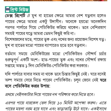
ডেক্স রিপোর্ট //
মুখ বা হাতের ক্ষেত্রে আমরা বেশ যত্নবান হলেও
পায়ের ক্ষেত্রে আমরা একটু উদাসীন। অনেকে হয়তো অনেকদিন
পরপর পার্লারে গিয়ে পেডিকিউর করিয়ে থাকেন। তবে বেশিরভাগ
সময়ই পায়ের যত্নে আমরা তেমন কিছুই করি না।
বিশেষজ্ঞদের মতে, পায়ের ত্বক এবং নখের জন্য প্রয়োজন বিশেষ যত্ন।
মুখ বা হাতের মতো পায়ের ব্যাপারেও হতে হবে যত্নবান।
বর্তমান সময়ে মেনিকিউরের মতো পেডিকিউরও সৌন্দর্য চর্চার
গুরুত্বপূর্ণ একটি অংশ। হাত-পায়ের ত্বক এবং নখের সৌন্দর্য রক্ষায়
সপ্তাহে অন্তত ১ দিন মেনিকিউর-পেডিকিউর করা দরকার।
যদি পার্লারে যাবার সময় না থাকে তবে চিন্তার কিছুই নেই। ঘরে বসেই
অল্প সময়ে সেরে নিতে পারেন পেডিকিউর। চলুন জেনে নেই
ঘরে
বসে পেডিকিউর করার উপায়:
প্রথমে নেইলকাটার দিয়ে পায়ের নখ পরিষ্কার করে নিতে হবে।
এরপর পায়ে নারকেল তেল দিয়ে ১০ মিনিট অপেক্ষা করুন। এতে
পায়ের ময়লা নরম হয়ে যাবে এবং তাড়াতাড়ি উঠে যাবে। একইসাথে