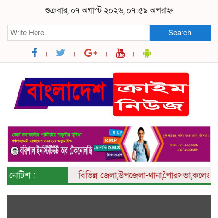
শুক্রবার, ০৭ অগাস্ট ২০২৬, ০৭:৫৯ অপরাহ্ন
Search
নোটিশ :
বিভিন্ন
জেলা,উপজেলা-থানা,পৈারসভা,কলেজ ও ইউনিয়