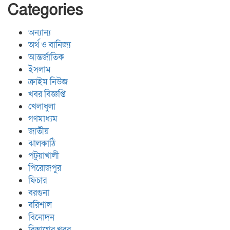
Categories
অন্যান্য
অর্থ ও বানিজ্য
আন্তর্জাতিক
ইসলাম
ক্রাইম নিউজ
খবর বিজ্ঞপ্তি
খেলাধুলা
গণমাধ্যম
জাতীয়
ঝালকাঠি
পটুয়াখালী
পিরোজপুর
ফিচার
বরগুনা
বরিশাল
বিনোদন
বিভাগের খবর