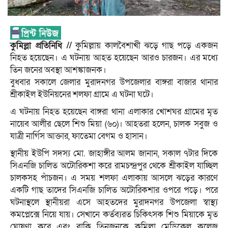
কুমিল্লা প্রতিনিধি //
কুমিল্লায় কালবৈশাখী ঝড়ে গাছ পড়ে একজন
নিহত হয়েছেন। এ ঘটনায় আহত হয়েছেন আরও চারজন। এর মধ্যে
তিন জনের অবস্থা আশঙ্কাজনক।
বুধবার সকালে জেলার মুরাদনগর উপজেলার বাঙ্গরা বাজার থানার
শ্রীকাইল ইউনিয়নের শলফা গ্রামে এ ঘটনা ঘটে।
এ ঘটনায় নিহত হয়েছেন বাঙ্গরা থানা এলাকার খোশঘর গ্রামের মৃত
নায়েব আলীর ছেলে শিশু মিয়া (৬০)। আহতরা হলেন, চালক সবুজ ও
যাত্রী নার্গিস আক্তার, ফাতেমা বেগম ও হাসান।
স্থানীয় ইউপি সদস্য মো. জাহাঙ্গীর আলম জানান, সকাল ৭টার দিকে
সিএনজি চালিত অটোরিকশা করে রামচন্দ্রপুর থেকে শ্রীকাইল যাচ্ছিল
চালকসহ পাঁচজন। এ সময় শলফা এলাকায় আসলে ঝড়ের কারণে
একটি গাছ তাদের সিএনজি চালিত অটোরিকশার ওপরে পড়ে। পরে
ঘটনাস্থলে স্থানীয়রা এসে আহতদের মুরাদনগর উপজেলা স্বাস্থ্য
কমপ্লেক্সে নিয়ে যায়। সেখানে কর্তব্যরত চিকিৎসক শিশু মিয়াকে মৃত
ঘোষণা করে এবং বাকি তিনজনকে কুমিল্লা মেডিকেল কলেজ