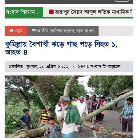
naviga
সংবাদ শিরনাম :
রায়াপুর সৈয়দ আব্দুল লতিফ মাধ্যমিক বিদ্যাল
হোম
জাতীয়
,
সর্বশেষ সংবাদ
,
সারা বাংলা
কুমিল্লায় বৈশাখী ঝড়ে গাছ পড়ে নিহত ১,
আহত ৪
প্রকাশিত : বুধবার, ২০ এপ্রিল, ২০২২
২৬৭ 0 সংবাদ টি পড়েছেন