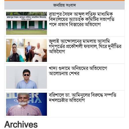
জনপ্রিয় সংবাদ
রায়াপুর সৈয়দ আব্দুল লতিফ মাধ্যমিক
বিদ্যালয়ের অ্যাডহক কমিটির সভাপতি
পদে প্রভাব বিস্তারের অভিযোগ
জুলাই আন্দোলনের মামলায় আসামি
গণপূর্তের প্রকৌশলী ফয়সাল, ঘিরে দুর্নীতির
অভিযোগ
খাদ্য গুদামে অনিয়মের অভিযোগে
আলোচনায় শেখর
বরিশালে ডা. আমিনুলের বিরুদ্ধে সম্পত্তি
দখলচেষ্টার অভিযোগ
বাবার রেখে যাওয়া শেষ সম্বলের ওপর
Archives
চিহ্নিত ভূমিদস্যু আলী আজগরের থাবা