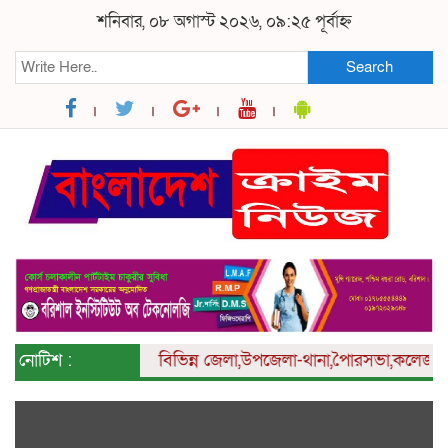
শনিবার, ০৮ অগাস্ট ২০২৬, ০৯:২৫ পূর্বাহ্ন
Search
নোটিশ :
বিভিন্ন
জেলা,উপজেলা-থানা,পৈারসভা,কলেজ ও ইউনি