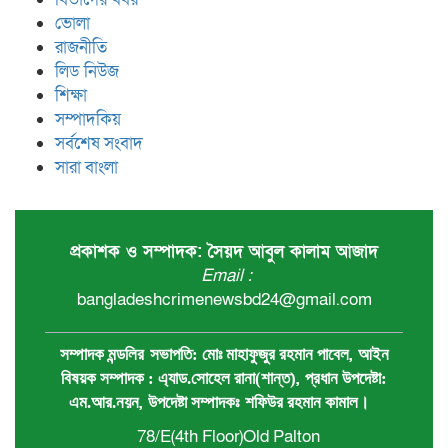
ভোলা
রাজনীতি
লিড নিউজ
শিক্ষা
সম্পাদকিয়
সর্বশেষ সংবাদ
সারা বাংলা
প্রকাশক ও সম্পাদক: সৈয়দ আবুল কালাম আজাদ
Email :
bangladeshcrimenewsbd24@gmail.com
,
সম্পাদক মন্ডলির
সভাপতি:
মোঃ মাহাফুজুর রহমান পাবেল
আইন
,
বিষয়ক সম্পাদক : ‍এ্যাড.সোহেল রানা(শান্ত)
প্রধান ‍উপদেষ্টা:
,
এম.আর.নয়ন
উপদেষ্টা সম্পাদকঃ
শফিউর রহমান কামাল
।
78/E(4th Floor)Old Palton