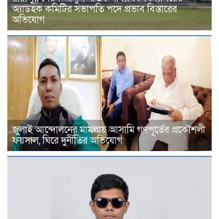
অ্যাডহক কমিটির সভাপতি পদে প্রভাব বিস্তারের
অভিযোগ
জুলাই আন্দোলনের মামলায় আসামি গণপূর্তের প্রকৌশলী
ফয়সাল, ঘিরে দুর্নীতির অভিযোগ