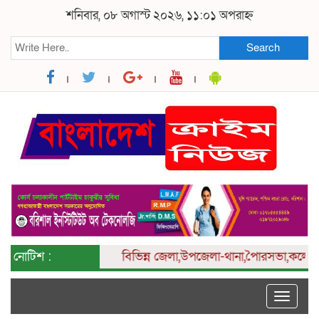
শনিবার, ০৮ অগাস্ট ২০২৬, ১১:০১ অপরাহ্ন
Search
নোটিশ :
বিভিন্ন
জেলা,উপজেলা-থানা,পৈারসভা,কলেজ ও ইউন
Toggle
naviga