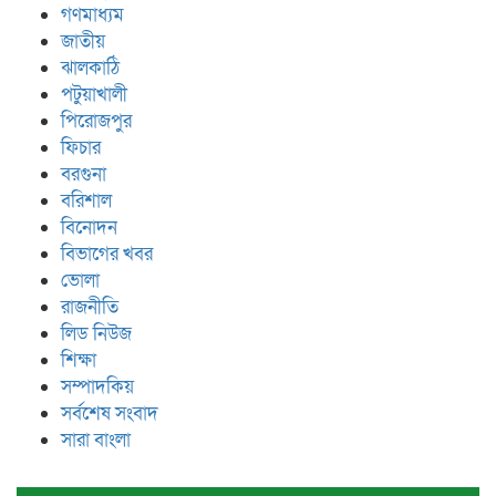
গণমাধ্যম
জাতীয়
ঝালকাঠি
পটুয়াখালী
পিরোজপুর
ফিচার
বরগুনা
বরিশাল
বিনোদন
বিভাগের খবর
ভোলা
রাজনীতি
লিড নিউজ
শিক্ষা
সম্পাদকিয়
সর্বশেষ সংবাদ
সারা বাংলা