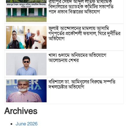
রায়াপুর সৈয়দ আব্দুল লতিফ মাধ্যমিক
বিদ্যালয়ের অ্যাডহক কমিটির সভাপতি
পদে প্রভাব বিস্তারের অভিযোগ
জুলাই আন্দোলনের মামলায় আসামি
গণপূর্তের প্রকৌশলী ফয়সাল, ঘিরে দুর্নীতির
অভিযোগ
খাদ্য গুদামে অনিয়মের অভিযোগে
আলোচনায় শেখর
বরিশালে ডা. আমিনুলের বিরুদ্ধে সম্পত্তি
দখলচেষ্টার অভিযোগ
বাবার রেখে যাওয়া শেষ সম্বলের ওপর
Archives
চিহ্নিত ভূমিদস্যু আলী আজগরের থাবা
June 2026