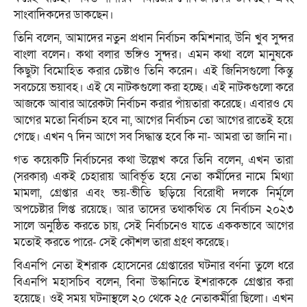
সাংবাদিকদের ডাকছেন।
তিনি বলেন, আমাদের নতুন প্রধান নির্বাচন কমিশনার, উনি খুব সুন্দর
বাংলা বলেন। কথা বলার ভঙ্গিও সুন্দর। এমন কথা বলে মানুষকে
কিছুটা বিমোহিত করার চেষ্টাও তিনি করেন। এই জিনিসগুলো কিন্তু
সবচেয়ে ভয়াবহ। এই যে নাটকগুলো করা হচ্ছে। এই নাটকগুলো করে
আজকে আবার আরেকটা নির্বাচন করার পাঁয়তারা করেছে। এবারও যে
আগের মতো নির্বাচন হবে না, আগের নির্বাচন তো আগের রাতেই হয়ে
গেছে। এখন ৭ দিন আগে সব সিদ্ধান্ত হবে কি না- আমরা তা জানি না।
গত কয়েকটি নির্বাচনের কথা উল্লেখ করে তিনি বলেন, এখন তারা
(সরকার) একই চেহারায় আবির্ভূত হয়ে নেতা কর্মীদের নামে মিথ্যা
মামলা, গ্রেপ্তার এবং ভয়-ভীতি ছড়িয়ে বিরোধী দলকে নির্মূলে
অপচেষ্টার লিপ্ত রয়েছে। আর তাদের তথাকথিত যে নির্বাচন ২০২৩
সালে অনুষ্ঠিত করতে চায়, সেই নির্বাচনেও যাতে এককভাবে আগের
মতোই করতে পারে- সেই কৌশল তারা গ্রহণ করেছে।
বিএনপি নেতা ইশরাক হোসেনের গ্রেপ্তারের ঘটনার বর্ণনা তুলে ধরে
বিএনপি মহাসচিব বলেন, বিনা উস্কানিতে ইশরাককে গ্রেপ্তার করা
হয়েছে। ওই সময় ঘটনাস্থলে ২০ থেকে ২৫ নেতাকর্মীরা ছিলো। এখন