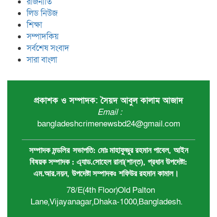
রাজনীতি
লিড নিউজ
শিক্ষা
সম্পাদকিয়
সর্বশেষ সংবাদ
সারা বাংলা
প্রকাশক ও সম্পাদক: সৈয়দ আবুল কালাম আজাদ
Email :
bangladeshcrimenewsbd24@gmail.com
,
সম্পাদক মন্ডলির
সভাপতি:
মোঃ মাহাফুজুর রহমান পাবেল
আইন
,
বিষয়ক সম্পাদক : ‍এ্যাড.সোহেল রানা(শান্ত)
প্রধান ‍উপদেষ্টা:
,
এম.আর.নয়ন
উপদেষ্টা সম্পাদকঃ
শফিউর রহমান কামাল
।
78/E(4th Floor)Old Palton
Lane,Vijayanagar,Dhaka-1000,Bangladesh.