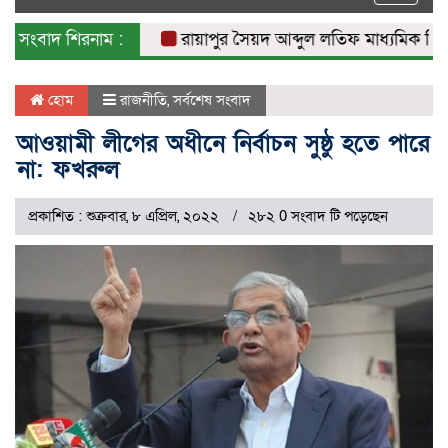
naviga
সংবাদ শিরনাম :
রায়াপুর সৈয়দ আব্দুল লতিফ মাধ্যমিক বিদ্যালয়
হোম
রাজনীতি
,
সর্বশেষ সংবাদ
আওয়ামী লীগের অধীনে নির্বাচন সুষ্ঠু হতে পারে
না: ফখরুল
প্রকাশিত : শুক্রবার, ৮ এপ্রিল, ২০২২
২৮২ 0 সংবাদ টি পড়েছেন