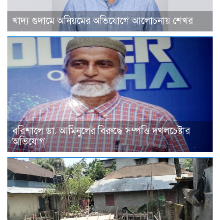
খাদ্য গুদামে অনিয়মের অভিযোগে আলোচনায় শেখর
বরিশালে ডা. আমিনুলের বিরুদ্ধে সম্পত্তি দখলচেষ্টার
অভিযোগ