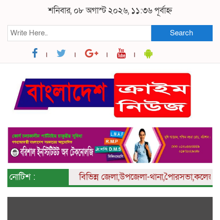
শনিবার, ০৮ অগাস্ট ২০২৬, ১১:৩৬ পূর্বাহ্ন
Search
নোটিশ :
বিভিন্ন
জেলা,উপজেলা-থানা,পৈারসভা,কলেজ ও ইউনিয়