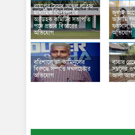
রায়াপুর সৈয়দ আব্দুল লতিফ
মাধ্যমিক বিদ্যালয়ের
জুলাই আন
অ্যাডহক কমিটির সভাপতি
আসামি গণপ
পদে প্রভাব বিস্তারের
ফয়সাল, ঘির
অভিযোগ
অভিযোগ
বরিশালে ডা. আমিনুলের
বাবার রেখ
বিরুদ্ধে সম্পত্তি দখলচেষ্টার
সম্বলের ওপ
অভিযোগ
আলী আজগ