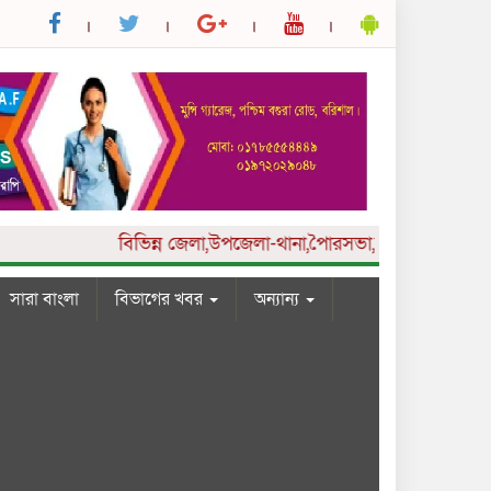
বিভিন্ন
জেলা,উপজেলা-থানা,পৈারসভা,কলেজ ও ইউনিয়ন পর্যা
সারা বাংলা
বিভাগের খবর
অন্যান্য