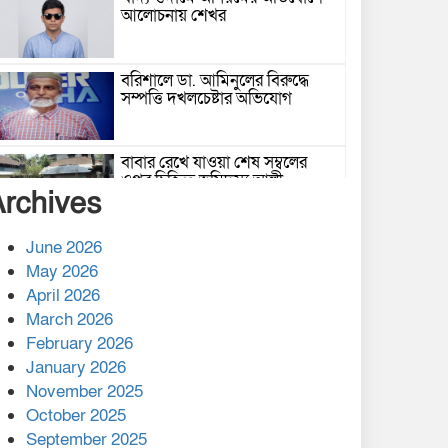
আলোচনায় শেখর
বরিশালে ডা. আমিনুলের বিরুদ্ধে
সম্পত্তি দখলচেষ্টার অভিযোগ
বাবার রেখে যাওয়া শেষ সম্বলের
ওপর চিহ্নিত ভূমিদস্যু আলী
Archives
আজগরের থাবা
প্রকাশিত সংবাদের প্রতিবাদ
June 2026
May 2026
April 2026
March 2026
নলছিটিতে শ্রমিকদলের অবৈধ কমিটি
February 2026
প্রকাশের অভিযোগ
January 2026
November 2025
শের-ই-বাংলা গোল্ডেন অ্যাওয়ার্ড
October 2025
২০২৬-এ সম্মানিত পরিচালক ইমন
September 2025