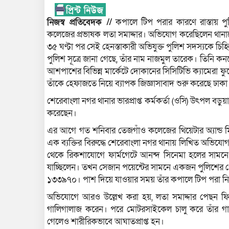
নিজস্ব প্রতিবেদক //
কপালে টিপ পরার কারণে রাস্তায় প
কলেজের প্রভাষক লতা সমাদ্দার। অভিযোগ করেছিলেন থানা
৩৫ ঘণ্টা পর সেই হেনস্তাকারী অভিযুক্ত পুলিশ সদস্যকে চি
পুলিশ সূত্রে জানা গেছে, তাঁর নাম নাজমুল তারেক। তিনি ক
আশপাশের বিভিন্ন মার্কেটে দোকানের সিসিটিভি ক্যামেরা
তাঁকে হেফাজতে নিয়ে ব্যাপক জিজ্ঞাসাবাদ শুরু করেছে ঢাকা
শেরেবাংলা নগর থানার ভারপ্রাপ্ত কর্মকর্তা (ওসি) উৎপল বড়ু
করেছেন।
এর আগে গত শনিবার তেজগাঁও কলেজের থিয়েটার অ্যান্ড মি
এক ব্যক্তির বিরুদ্ধে শেরেবাংলা নগর থানায় লিখিত অভিযো
থেকে রিকশাযোগে ফার্মগেটে আনন্দ সিনেমা হলের সামনে 
যাচ্ছিলেন। তখন সেজান পয়েন্টের সামনে একজন পুলিশের 
১৩৩৯৭০। পাশ দিয়ে যাওয়ার সময় তাঁর কপালে টিপ পরা নিয়
অভিযোগে আরও উল্লেখ করা হয়, লতা সমাদ্দার পেছন ফ
গালিগালাজ করেন। পরে মোটরসাইকেল চালু করে তাঁর গায়
গেলেও শারীরিকভাবে আঘাতপ্রাপ্ত হন।