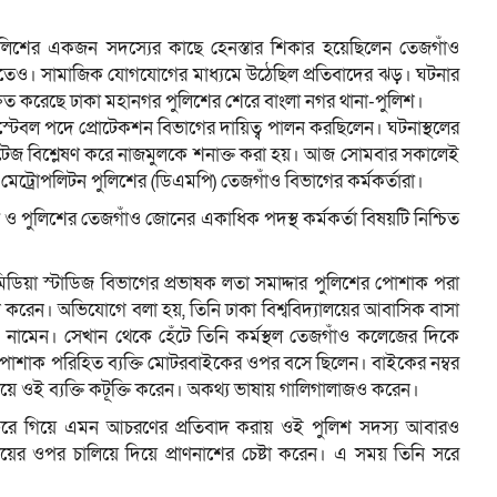
ুলিশের একজন সদস্যের কাছে হেনস্তার শিকার হয়েছিলেন তেজগাঁও
তেও। সামাজিক যোগযোগের মাধ্যমে উঠেছিল প্রতিবাদের ঝড়। ঘটনার
হ্নিত করেছে ঢাকা মহানগর পুলিশের শেরে বাংলা নগর থানা-পুলিশ।
নস্টেবল পদে প্রোটেকশন বিভাগের দায়িত্ব পালন করছিলেন। ঘটনাস্থলের
 ফুটেজ বিশ্লেষণ করে নাজমুলকে শনাক্ত করা হয়। আজ সোমবার সকালেই
 মেট্রোপলিটন পুলিশের (ডিএমপি) তেজগাঁও বিভাগের কর্মকর্তারা।
য়া ও পুলিশের তেজগাঁও জোনের একাধিক পদস্থ কর্মকর্তা বিষয়টি নিশ্চিত
ডিয়া স্টাডিজ বিভাগের প্রভাষক লতা সমাদ্দার পুলিশের পোশাক পরা
গ করেন। অভিযোগে বলা হয়, তিনি ঢাকা বিশ্ববিদ্যালয়ের আবাসিক বাসা
নামেন। সেখান থেকে হেঁটে তিনি কর্মস্থল তেজগাঁও কলেজের দিকে
পোশাক পরিহিত ব্যক্তি মোটরবাইকের ওপর বসে ছিলেন। বাইকের নম্বর
ে ওই ব্যক্তি কটূক্তি করেন। অকথ্য ভাষায় গালিগালাজও করেন।
িরে গিয়ে এমন আচরণের প্রতিবাদ করায় ওই পুলিশ সদস্য আবারও
ের ওপর চালিয়ে দিয়ে প্রাণনাশের চেষ্টা করেন। এ সময় তিনি সরে