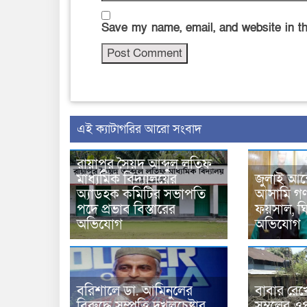
Save my name, email, and website in th
‍এই ক্যাটাগরির ‍আরো সংবাদ
রায়াপুর সৈয়দ আব্দুল লতিফ
মাধ্যমিক বিদ্যালয়ের
জুলাই আন
অ্যাডহক কমিটির সভাপতি
আসামি গণপ
পদে প্রভাব বিস্তারের
ফয়সাল, ঘির
অভিযোগ
অভিযোগ
বরিশালে ডা. আমিনুলের
বাবার রেখ
বিরুদ্ধে সম্পত্তি দখলচেষ্টার
সম্বলের ওপ