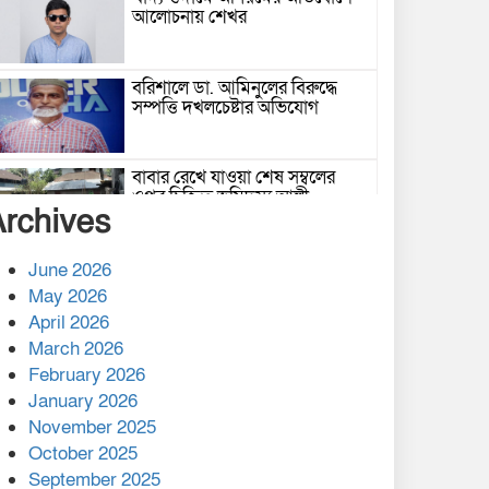
আলোচনায় শেখর
বরিশালে ডা. আমিনুলের বিরুদ্ধে
সম্পত্তি দখলচেষ্টার অভিযোগ
বাবার রেখে যাওয়া শেষ সম্বলের
ওপর চিহ্নিত ভূমিদস্যু আলী
Archives
আজগরের থাবা
প্রকাশিত সংবাদের প্রতিবাদ
June 2026
May 2026
April 2026
March 2026
নলছিটিতে শ্রমিকদলের অবৈধ কমিটি
February 2026
প্রকাশের অভিযোগ
January 2026
November 2025
শের-ই-বাংলা গোল্ডেন অ্যাওয়ার্ড
October 2025
২০২৬-এ সম্মানিত পরিচালক ইমন
September 2025