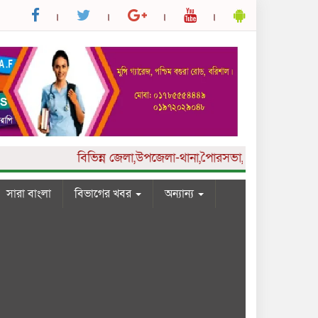
বিভিন্ন
জেলা,উপজেলা-থানা,পৈারসভা,কলেজ ও ইউনিয়ন পর্যা
সারা বাংলা
বিভাগের খবর
অন্যান্য