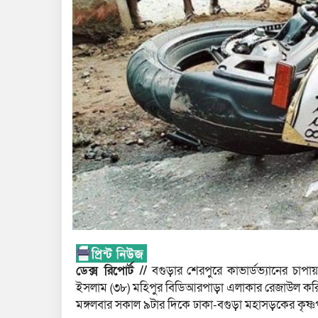
ডেক্স রিপোর্ট //
বগুড়ার শেরপুরে কাভার্ডভ্যানের চাপ
ইসলাম (৩৮) মহিপুর বিডিআরপাড়া এলাকার রেজাউল করিম
মঙ্গলবার সকাল ৯টার দিকে ঢাকা-বগুড়া মহাসড়কের কৃষ্ণপ