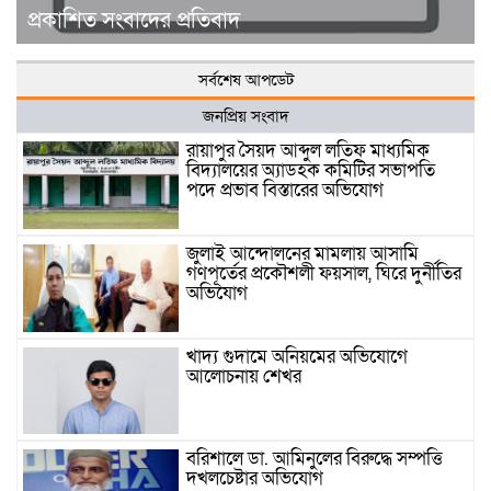
প্রকাশিত সংবাদের প্রতিবাদ
সর্বশেষ আপডেট
জনপ্রিয় সংবাদ
রায়াপুর সৈয়দ আব্দুল লতিফ মাধ্যমিক
বিদ্যালয়ের অ্যাডহক কমিটির সভাপতি
পদে প্রভাব বিস্তারের অভিযোগ
জুলাই আন্দোলনের মামলায় আসামি
গণপূর্তের প্রকৌশলী ফয়সাল, ঘিরে দুর্নীতির
অভিযোগ
খাদ্য গুদামে অনিয়মের অভিযোগে
আলোচনায় শেখর
বরিশালে ডা. আমিনুলের বিরুদ্ধে সম্পত্তি
দখলচেষ্টার অভিযোগ