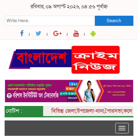
রবিবার, ০৯ অগাস্ট ২০২৬, ০৪:৫৬ পূর্বাহ্ন
Search
নোটিশ :
বিভিন্ন
জেলা,উপজেলা-থানা,পৈারসভা,কলেজ ও ইউনি
Toggle
naviga