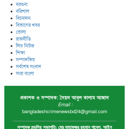
বরগুনা
বরিশাল
বিনোদন
বিভাগের খবর
ভোলা
রাজনীতি
লিড নিউজ
শিক্ষা
সম্পাদকিয়
সর্বশেষ সংবাদ
সারা বাংলা
প্রকাশক ও সম্পাদক: সৈয়দ আবুল কালাম আজাদ
Email :
bangladeshcrimenewsbd24@gmail.com
,
সম্পাদক মন্ডলির
সভাপতি:
মোঃ মাহাফুজুর রহমান পাবেল
আইন