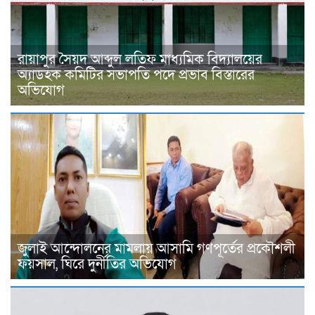
রায়াপুর সৈয়দ আব্দুল লতিফ মাধ্যমিক বিদ্যালয়ের
অ্যাডহক কমিটির সভাপতি পদে প্রভাব বিস্তারের
অভিযোগ
জুলাই আন্দোলনের মামলায় আসামি গণপূর্তের প্রকৌশলী
ফয়সাল, ঘিরে দুর্নীতির অভিযোগ