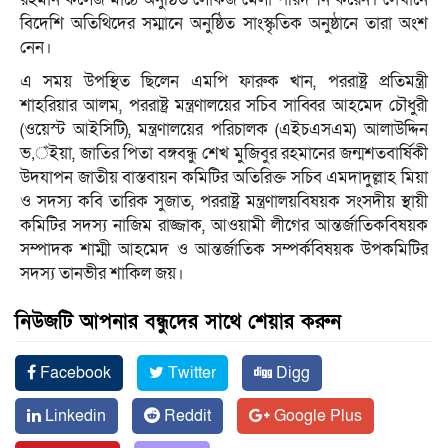
বিদেশি অতিথিদের সম্মানে অনুষ্ঠিত সাংস্কৃতিক অনুষ্ঠানে তারা অংশ
নেন।
এ সময় উপস্থিত ছিলেন এমপি ফারুক খান, পররাষ্ট্র প্রতিমন্ত্রী
শাহরিয়ার আলম, পররাষ্ট্র মন্ত্রণালয়ের সচিব সাব্বির আহমেদ চৌধুরী
(ওয়েস্ট আইসিটি), মন্ত্রণালয়ের পরিচালক (এইচএসএম) আলাউদ্দিন
ভ‚ঁইয়া, জাতির পিতা বঙ্গবন্ধু শেখ মুজিবুর রহমানের জন্মশতবার্ষিকী
উদযাপন জাতীয় বাস্তবায়ন কমিটির অতিরিক্ত সচিব এমদাদুল্লাহ মিয়া
ও সদস্য কবি তারিক সুজাত, পররাষ্ট্র মন্ত্রণালয়বিষয়ক সংসদীয় স্থায়ী
কমিটির সদস্য নাজিম রাজ্জাক, আওয়ামী লীগের আন্তর্জাতিকবিষয়ক
সম্পাদক শাম্মী আহমেদ ও আন্তর্জাতিক সম্পর্কবিষয়ক উপকমিটির
সদস্য তানভীর শাকিল জয়।
নিউজটি আপনার বন্ধুদের সাথে শেয়ার করুন
Facebook
Twitter
Digg
Linkedin
Reddit
Google Plus