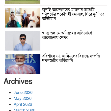
জুলাই আন্দোলনের মামলায় আসামি
গণপূর্তের প্রকৌশলী ফয়সাল, ঘিরে দুর্নীতির
অভিযোগ
খাদ্য গুদামে অনিয়মের অভিযোগে
আলোচনায় শেখর
বরিশালে ডা. আমিনুলের বিরুদ্ধে সম্পত্তি
দখলচেষ্টার অভিযোগ
বাবার রেখে যাওয়া শেষ সম্বলের ওপর
Archives
চিহ্নিত ভূমিদস্যু আলী আজগরের থাবা
June 2026
May 2026
প্রকাশিত সংবাদের প্রতিবাদ
April 2026
March 2026