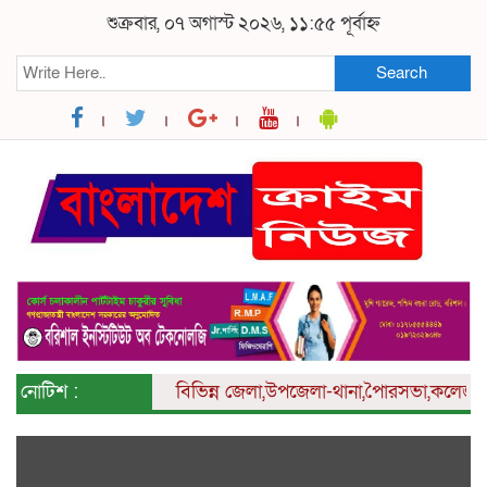
শুক্রবার, ০৭ অগাস্ট ২০২৬, ১১:৫৫ পূর্বাহ্ন
Search
নোটিশ :
বিভিন্ন
জেলা,উপজেলা-থানা,পৈারসভা,কলেজ ও ইউনিয়