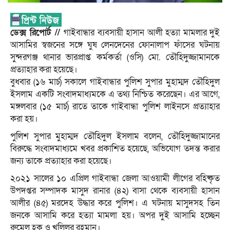
ডেক্স রিপোর্ট //
গাইবান্ধার ব্যবসায়ী হাসান আলী হত্যা মামলার দুই
আসামির স্বজনের সঙ্গে ঘুষ লেনদেনের ফোনালাপ ফাঁসের ঘটনায়
সুন্দরগঞ্জ থানার ভারপ্রাপ্ত কর্মকর্তা (ওসি) মো. তৌহিদুজ্জামানকে
প্রত্যাহার করা হয়েছে।
বুধবার (১৬ মার্চ) সকালে গাইবান্ধার পুলিশ সুপার মুহাম্মদ তৌহিদুল
ইসলাম একটি সংবাদমাধ্যমকে এ তথ্য নিশ্চিত করেছেন। এর আগে,
মঙ্গলবার (১৫ মার্চ) রাতে তাকে গাইবান্ধা পুলিশ লাইনসে প্রত্যাহার
করা হয়।
পুলিশ সুপার মুহাম্মদ তৌহিদুল ইসলাম বলেন, তৌহিদুজ্জামানের
বিরুদ্ধে সংবাদমাধ্যমে খবর প্রকাশিত হয়েছে, অভিযোগ তদন্ত করার
জন্য তাকে প্রত্যাহার করা হয়েছে।
২০২১ সালের ১০ এপ্রিল গাইবান্ধা জেলা আওয়ামী লীগের বহিষ্কৃত
উপদপ্তর সম্পাদক মাসুদ রানার (৪২) বাসা থেকে ব্যবসায়ী হাসান
আলীর (৪৫) মরদেহ উদ্ধার করে পুলিশ। এ ঘটনায় মাসুদসহ তিন
জনকে আসামি করে হত্যা মামলা হয়। অপর দুই আসামি হচ্ছেন
রুমেল হক ও খলিলুর রহমান।