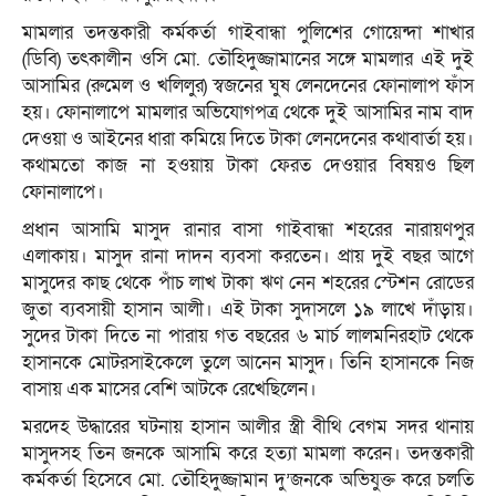
মামলার তদন্তকারী কর্মকর্তা গাইবান্ধা পুলিশের গোয়েন্দা শাখার
(ডিবি) তৎকালীন ওসি মো. তৌহিদুজ্জামানের সঙ্গে মামলার এই দুই
আসামির (রুমেল ও খলিলুর) স্বজনের ঘুষ লেনদেনের ফোনালাপ ফাঁস
হয়। ফোনালাপে মামলার অভিযোগপত্র থেকে দুই আসামির নাম বাদ
দেওয়া ও আইনের ধারা কমিয়ে দিতে টাকা লেনদেনের কথাবার্তা হয়।
কথামতো কাজ না হওয়ায় টাকা ফেরত দেওয়ার বিষয়ও ছিল
ফোনালাপে।
প্রধান আসামি মাসুদ রানার বাসা গাইবান্ধা শহরের নারায়ণপুর
এলাকায়। মাসুদ রানা দাদন ব্যবসা করতেন। প্রায় দুই বছর আগে
মাসুদের কাছ থেকে পাঁচ লাখ টাকা ঋণ নেন শহরের স্টেশন রোডের
জুতা ব্যবসায়ী হাসান আলী। এই টাকা সুদাসলে ১৯ লাখে দাঁড়ায়।
সুদের টাকা দিতে না পারায় গত বছরের ৬ মার্চ লালমনিরহাট থেকে
হাসানকে মোটরসাইকেলে তুলে আনেন মাসুদ। তিনি হাসানকে নিজ
বাসায় এক মাসের বেশি আটকে রেখেছিলেন।
মরদেহ উদ্ধারের ঘটনায় হাসান আলীর স্ত্রী বীথি বেগম সদর থানায়
মাসুদসহ তিন জনকে আসামি করে হত্যা মামলা করেন। তদন্তকারী
কর্মকর্তা হিসেবে মো. তৌহিদুজ্জামান দু’জনকে অভিযুক্ত করে চলতি