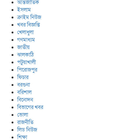
আন্তর্জাতিক
ইসলাম
ক্রাইম নিউজ
খবর বিজ্ঞপ্তি
খেলাধুলা
গণমাধ্যম
জাতীয়
ঝালকাঠি
পটুয়াখালী
পিরোজপুর
ফিচার
বরগুনা
বরিশাল
বিনোদন
বিভাগের খবর
ভোলা
রাজনীতি
লিড নিউজ
শিক্ষা