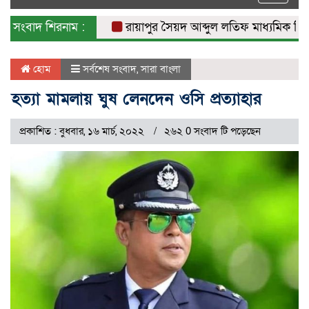
naviga
সংবাদ শিরনাম :
রায়াপুর সৈয়দ আব্দুল লতিফ মাধ্যমিক বিদ্যালয়
হোম
সর্বশেষ সংবাদ
,
সারা বাংলা
হত্যা মামলায় ঘুষ লেনদেন ওসি প্রত্যাহার
প্রকাশিত : বুধবার, ১৬ মার্চ, ২০২২
২৬২ 0 সংবাদ টি পড়েছেন