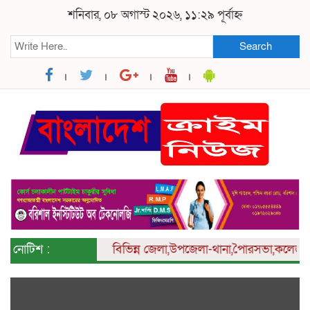
শনিবার, ০৮ অগাস্ট ২০২৬, ১১:২৯ পূর্বাহ্ন
Search
নোটিশ :
বিভিন্ন
জেলা,উপজেলা-থানা,পৈারসভা,কলেজ ও ইউনিয়