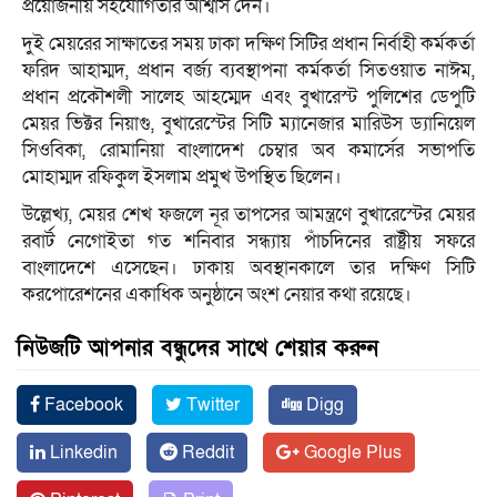
প্রয়োজনীয় সহযোগিতার আশ্বাস দেন।
দুই মেয়রের সাক্ষাতের সময় ঢাকা দক্ষিণ সিটির প্রধান নির্বাহী কর্মকর্তা
ফরিদ আহাম্মদ, প্রধান বর্জ্য ব্যবস্থাপনা কর্মকর্তা সিতওয়াত নাঈম,
প্রধান প্রকৌশলী সালেহ আহম্মেদ এবং বুখারেস্ট পুলিশের ডেপুটি
মেয়র ভিক্টর নিয়াগু, বুখারেস্টের সিটি ম্যানেজার মারিউস ড্যানিয়েল
সিওবিকা, রোমানিয়া বাংলাদেশ চেম্বার অব কমার্সের সভাপতি
মোহাম্মদ রফিকুল ইসলাম প্রমুখ উপস্থিত ছিলেন।
উল্লেখ্য, মেয়র শেখ ফজলে নূর তাপসের আমন্ত্রণে বুখারেস্টের মেয়র
রবার্ট নেগোইতা গত শনিবার সন্ধ্যায় পাঁচদিনের রাষ্ট্রীয় সফরে
বাংলাদেশে এসেছেন। ঢাকায় অবস্থানকালে তার দক্ষিণ সিটি
করপোরেশনের একাধিক অনুষ্ঠানে অংশ নেয়ার কথা রয়েছে।
নিউজটি আপনার বন্ধুদের সাথে শেয়ার করুন
Facebook
Twitter
Digg
Linkedin
Reddit
Google Plus