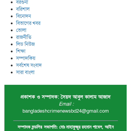
বরগুনা
বরিশাল
বিনোদন
বিভাগের খবর
ভোলা
রাজনীতি
লিড নিউজ
শিক্ষা
সম্পাদকিয়
সর্বশেষ সংবাদ
সারা বাংলা
প্রকাশক ও সম্পাদক: সৈয়দ আবুল কালাম আজাদ
Email :
bangladeshcrimenewsbd24@gmail.com
,
সম্পাদক মন্ডলির
সভাপতি:
মোঃ মাহাফুজুর রহমান পাবেল
আইন