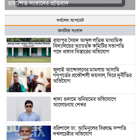
প্রকাশিত সংবাদের প্রতিবাদ
সর্বশেষ আপডেট
জনপ্রিয় সংবাদ
রায়াপুর সৈয়দ আব্দুল লতিফ মাধ্যমিক
বিদ্যালয়ের অ্যাডহক কমিটির সভাপতি
পদে প্রভাব বিস্তারের অভিযোগ
জুলাই আন্দোলনের মামলায় আসামি
গণপূর্তের প্রকৌশলী ফয়সাল, ঘিরে দুর্নীতির
অভিযোগ
খাদ্য গুদামে অনিয়মের অভিযোগে
আলোচনায় শেখর
বরিশালে ডা. আমিনুলের বিরুদ্ধে সম্পত্তি
দখলচেষ্টার অভিযোগ