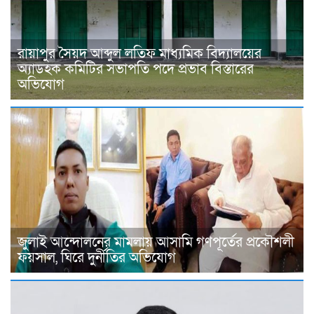
রায়াপুর সৈয়দ আব্দুল লতিফ মাধ্যমিক বিদ্যালয়ের
অ্যাডহক কমিটির সভাপতি পদে প্রভাব বিস্তারের
অভিযোগ
জুলাই আন্দোলনের মামলায় আসামি গণপূর্তের প্রকৌশলী
ফয়সাল, ঘিরে দুর্নীতির অভিযোগ