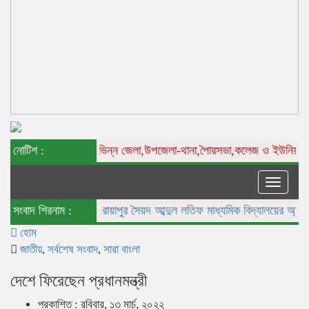
নোটিশ :
বিভিন্ন
জেলা,উপজেলা-থানা,পৈারসভা,কলেজ ও ইউনিয়ন পর্যায় স
Toggle
naviga
সংবাদ শিরনাম :
রায়াপুর সৈয়দ আব্দুল লতিফ মাধ্যমিক বিদ্যালয়ের অ্যাডহক ক
হোম
জাতীয়
,
সর্বশেষ সংবাদ
,
সারা বাংলা
দেশে ফিরেছেন প্রধানমন্ত্রী
প্রকাশিত : রবিবার, ১৩ মার্চ, ২০২২