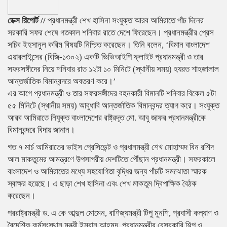
ডেক্স রিপোর্ট //
প্রধানমন্ত্রী শেখ হাসিনা সংযুক্ত আরব আমিরাতে পাঁচ দিনের
সরকারি সফর শেষে গতকাল শনিবার রাতে দেশে ফিরেছেন। প্রধানমন্ত্রীর প্রেস
সচিব ইহসানুল করিম বিষয়টি নিশ্চিত করেছেন। তিনি বলেন, ‘বিমান বাংলাদেশ
এয়ারলাইন্সের (বিজি-১৩০২) একটি ভিভিআইপি ফ্লাইট প্রধানমন্ত্রী ও তার
সফরসঙ্গীদের নিয়ে শনিবার রাত ১২টা ১০ মিনিটে (স্থানীয় সময়) হযরত শাহজালাল
আন্তর্জাতিক বিমানবন্দরে অবতরণ করে।’
এর আগে প্রধানমন্ত্রী ও তার সফরসঙ্গীদের বহনকারী বিমানটি শনিবার বিকেল ৫টা
৫৫ মিনিটে (স্থানীয় সময়) আবুধাবি আন্তর্জাতিক বিমানবন্দর ত্যাগ করে। সংযুক্ত
আরব আমিরাতে নিযুক্ত বাংলাদেশের রাষ্ট্রদূত মো. আবু জাফর প্রধানমন্ত্রীকে
বিমানবন্দরে বিদায় জানান।
গত ৭ মার্চ আমিরাতের ভাইস প্রেসিডেন্ট ও প্রধানমন্ত্রী শেখ মোহাম্মদ বিন রশিদ
আল মাকতুমের আমন্ত্রণে উপসাগরীয় দেশটিতে পৌঁছান প্রধানমন্ত্রী। সফরকালে
বাংলাদেশ ও আমিরাতের মধ্যে সহযোগিতা বৃদ্ধির জন্য পাঁচটি সমঝোতা স্মারক
স্বাক্ষর হয়েছে। এ ছাড়া শেখ হাসিনা এবং শেখ মাকতুম দ্বিপাক্ষিক বৈঠক
করেছেন।
পররাষ্ট্রমন্ত্রী ড. এ কে আব্দুল মোমেন, বাণিজ্যমন্ত্রী টিপু মুনশি, প্রবাসী কল্যাণ ও
বৈদেশিক কর্মসংস্থান মন্ত্রী ইমরান আহমদ, প্রধানমন্ত্রীর বেসরকারি শিল্প ও