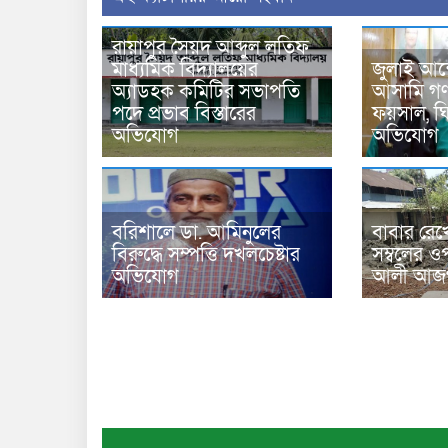
রায়াপুর সৈয়দ আব্দুল লতিফ
মাধ্যমিক বিদ্যালয়ের
জুলাই আন
অ্যাডহক কমিটির সভাপতি
আসামি গণপ
পদে প্রভাব বিস্তারের
ফয়সাল, ঘির
অভিযোগ
অভিযোগ
বরিশালে ডা. আমিনুলের
বাবার রেখ
বিরুদ্ধে সম্পত্তি দখলচেষ্টার
সম্বলের ওপ
অভিযোগ
আলী আজগ