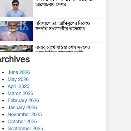
আলোচনায় শেখর
বরিশালে ডা. আমিনুলের বিরুদ্ধে
সম্পত্তি দখলচেষ্টার অভিযোগ
বাবার রেখে যাওয়া শেষ সম্বলের
ওপর চিহ্নিত ভূমিদস্যু আলী
Archives
আজগরের থাবা
প্রকাশিত সংবাদের প্রতিবাদ
June 2026
May 2026
April 2026
March 2026
নলছিটিতে শ্রমিকদলের অবৈধ কমিটি
February 2026
প্রকাশের অভিযোগ
January 2026
November 2025
শের-ই-বাংলা গোল্ডেন অ্যাওয়ার্ড
October 2025
২০২৬-এ সম্মানিত পরিচালক ইমন
September 2025