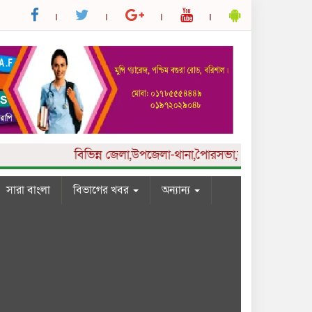
বিভিন্ন
জেলা,উপজেলা-থানা,পৈারসভা,কলেজ ও ইউনিয়ন পর্যায়
সারা বাংলা
বিভাগের খবর
অন্যান্য