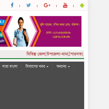
বিভিন্ন
জেলা,উপজেলা-থানা,পৈারসভা,কলেজ ও ইউনিয়ন পর্যা
সারা বাংলা
বিভাগের খবর
অন্যান্য