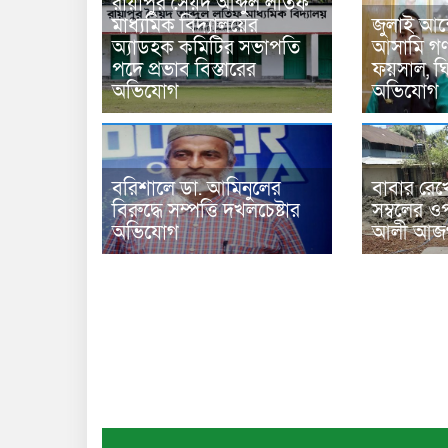
রায়াপুর সৈয়দ আব্দুল লতিফ
মাধ্যমিক বিদ্যালয়ের
জুলাই আন
অ্যাডহক কমিটির সভাপতি
আসামি গণপ
পদে প্রভাব বিস্তারের
ফয়সাল, ঘির
অভিযোগ
অভিযোগ
বরিশালে ডা. আমিনুলের
বাবার রেখ
বিরুদ্ধে সম্পত্তি দখলচেষ্টার
সম্বলের ওপ
অভিযোগ
আলী আজগ