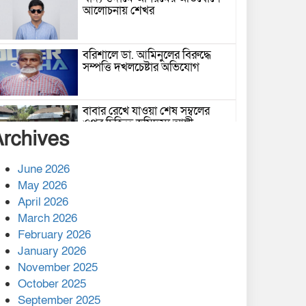
আলোচনায় শেখর
বরিশালে ডা. আমিনুলের বিরুদ্ধে
সম্পত্তি দখলচেষ্টার অভিযোগ
বাবার রেখে যাওয়া শেষ সম্বলের
ওপর চিহ্নিত ভূমিদস্যু আলী
Archives
আজগরের থাবা
প্রকাশিত সংবাদের প্রতিবাদ
June 2026
May 2026
April 2026
March 2026
নলছিটিতে শ্রমিকদলের অবৈধ কমিটি
February 2026
প্রকাশের অভিযোগ
January 2026
November 2025
শের-ই-বাংলা গোল্ডেন অ্যাওয়ার্ড
October 2025
২০২৬-এ সম্মানিত পরিচালক ইমন
September 2025