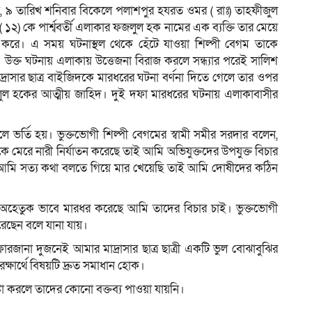
য়, ৯ তারিখ শনিবার বিকেলে পলাশপুর হযরত ওমর ( রাঃ) তাহফীজুল
( ১২) কে পার্শ্ববর্তী এলাকার ফজলুল হক নামের এক ব্যক্তি তার মেয়ে
রে। এ সময় ঘটনাস্থল থেকে হেঁটে যাওয়া শিল্পী বেগম তাকে
। উক্ত ঘটনায় এলাকায় উত্তেজনা বিরাজ করলে সন্ধ্যার পরেই সালিশ
াদ্রাসার ছাত্র বাইজিদকে মারধরের ঘটনা বর্ণনা দিতে গেলে তার ওপর
লুল হকের আত্মীয় জাহিদ। দুই দফা মারধরের ঘটনায় এলাকাবাসীর
 ভর্তি হয়। ভুক্তভোগী শিল্পী বেগমের স্বামী সমীর সরদার বলেন,
কে মেরে নারী নির্যাতন করেছে তাই আমি অভিযুক্তদের উপযুক্ত বিচার
মি সত্য কথা বলতে গিয়ে মার খেয়েছি তাই আমি দোষীদের কঠিন
 অহেতুক ভাবে মারধর করেছে আমি তাদের বিচার চাই। ভুক্তভোগী
রেছেন বলে যানা যায়।
ারজানা দুজনেই আমার মাদ্রাসার ছাত্র ছাত্রী একটি ভুল বোঝাবুঝির
্ষার্থে বিষয়টি দ্রুত সমাধান হোক।
্টা করলে তাদের কোনো বক্তব্য পাওয়া যায়নি।