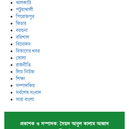
ঝালকাঠি
পটুয়াখালী
পিরোজপুর
ফিচার
বরগুনা
বরিশাল
বিনোদন
বিভাগের খবর
ভোলা
রাজনীতি
লিড নিউজ
শিক্ষা
সম্পাদকিয়
সর্বশেষ সংবাদ
সারা বাংলা
প্রকাশক ও সম্পাদক: সৈয়দ আবুল কালাম আজাদ