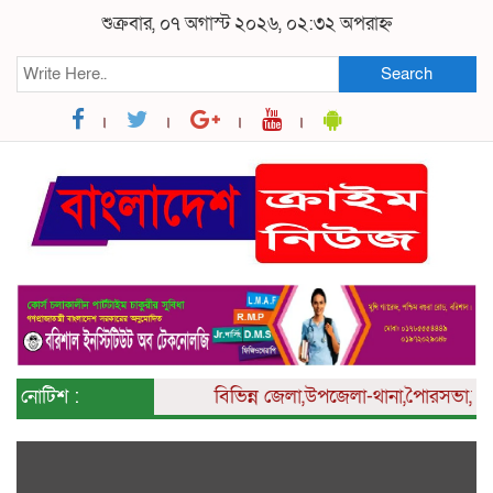
শুক্রবার, ০৭ অগাস্ট ২০২৬, ০২:৩২ অপরাহ্ন
Search
নোটিশ :
বিভিন্ন
জেলা,উপজেলা-থানা,পৈারসভা,কলেজ