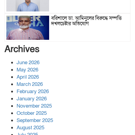
বরিশালে ডা. আমিনুলের বিরুদ্ধে সম্পত্তি
দখলচেষ্টার অভিযোগ
বাবার রেখে যাওয়া শেষ সম্বলের ওপর
Archives
চিহ্নিত ভূমিদস্যু আলী আজগরের থাবা
June 2026
May 2026
প্রকাশিত সংবাদের প্রতিবাদ
April 2026
March 2026
February 2026
January 2026
নলছিটিতে শ্রমিকদলের অবৈধ কমিটি
November 2025
প্রকাশের অভিযোগ
October 2025
September 2025
August 2025
শের-ই-বাংলা গোল্ডেন অ্যাওয়ার্ড ২০২৬-এ
July 2025