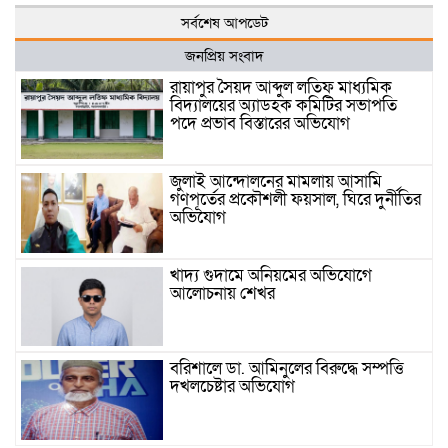
সর্বশেষ আপডেট
জনপ্রিয় সংবাদ
রায়াপুর সৈয়দ আব্দুল লতিফ মাধ্যমিক
বিদ্যালয়ের অ্যাডহক কমিটির সভাপতি
পদে প্রভাব বিস্তারের অভিযোগ
জুলাই আন্দোলনের মামলায় আসামি
গণপূর্তের প্রকৌশলী ফয়সাল, ঘিরে দুর্নীতির
অভিযোগ
খাদ্য গুদামে অনিয়মের অভিযোগে
আলোচনায় শেখর
বরিশালে ডা. আমিনুলের বিরুদ্ধে সম্পত্তি
দখলচেষ্টার অভিযোগ