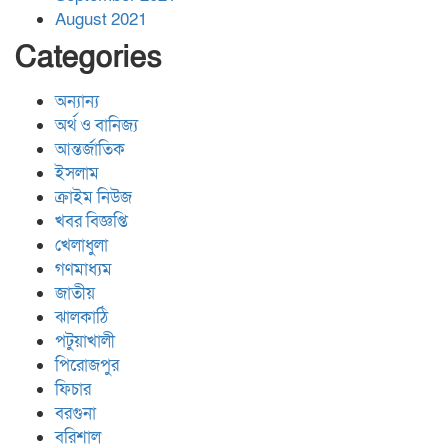
August 2021
Categories
অন্যান্য
অর্থ ও বানিজ্য
আন্তর্জাতিক
ইসলাম
ক্রাইম নিউজ
খবর বিজ্ঞপ্তি
খেলাধুলা
গণমাধ্যম
জাতীয়
ঝালকাঠি
পটুয়াখালী
পিরোজপুর
ফিচার
বরগুনা
বরিশাল