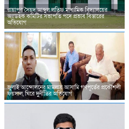
রায়াপুর সৈয়দ আব্দুল লতিফ মাধ্যমিক বিদ্যালয়ের
অ্যাডহক কমিটির সভাপতি পদে প্রভাব বিস্তারের
অভিযোগ
জুলাই আন্দোলনের মামলায় আসামি গণপূর্তের প্রকৌশলী
ফয়সাল, ঘিরে দুর্নীতির অভিযোগ