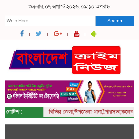
শুক্রবার, ০৭ অগাস্ট ২০২৬, ০৯:১০ অপরাহ্ন
Search
নোটিশ :
বিভিন্ন
জেলা,উপজেলা-থানা,পৈারসভা,কলেজ ও ইউনিয়