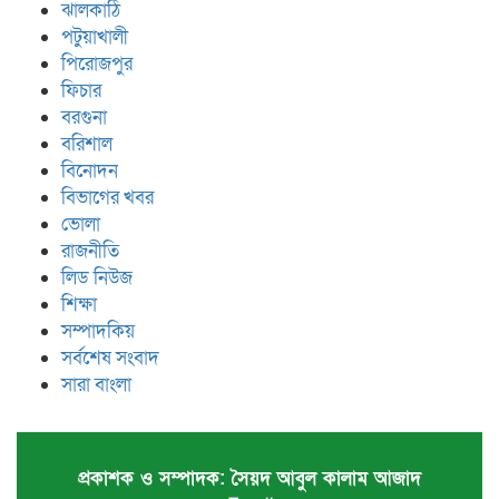
ঝালকাঠি
পটুয়াখালী
পিরোজপুর
ফিচার
বরগুনা
বরিশাল
বিনোদন
বিভাগের খবর
ভোলা
রাজনীতি
লিড নিউজ
শিক্ষা
সম্পাদকিয়
সর্বশেষ সংবাদ
সারা বাংলা
প্রকাশক ও সম্পাদক: সৈয়দ আবুল কালাম আজাদ