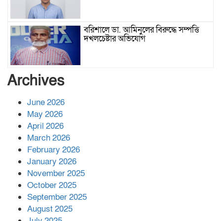
বরিশালে ডা. আমিনুলের বিরুদ্ধে সম্পত্তি
দখলচেষ্টার অভিযোগ
বাবার রেখে যাওয়া শেষ সম্বলের ওপর
Archives
চিহ্নিত ভূমিদস্যু আলী আজগরের থাবা
June 2026
May 2026
প্রকাশিত সংবাদের প্রতিবাদ
April 2026
March 2026
February 2026
January 2026
নলছিটিতে শ্রমিকদলের অবৈধ কমিটি
November 2025
প্রকাশের অভিযোগ
October 2025
September 2025
August 2025
শের-ই-বাংলা গোল্ডেন অ্যাওয়ার্ড ২০২৬-এ
July 2025