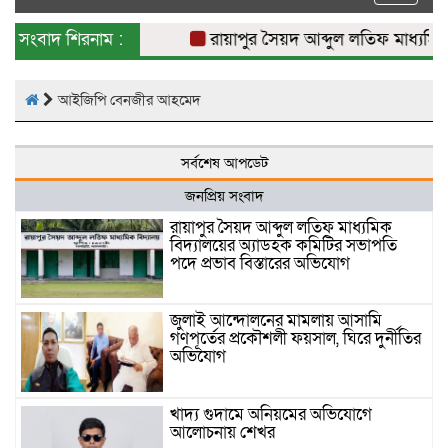
naviga
সংবাদ শিরনাম :
রায়াপুর সৈয়দ আব্দুল লতিফ মাধ্যমিক 
আইজিপি বেনজীর আহমেদ
সর্বশেষ আপডেট
জনপ্রিয় সংবাদ
রায়াপুর সৈয়দ আব্দুল লতিফ মাধ্যমিক
বিদ্যালয়ের অ্যাডহক কমিটির সভাপতি
পদে প্রভাব বিস্তারের অভিযোগ
জুলাই আন্দোলনের মামলায় আসামি
গণপূর্তের প্রকৌশলী ফয়সাল, ঘিরে দুর্নীতির
অভিযোগ
খাদ্য গুদামে অনিয়মের অভিযোগে
আলোচনায় শেখর