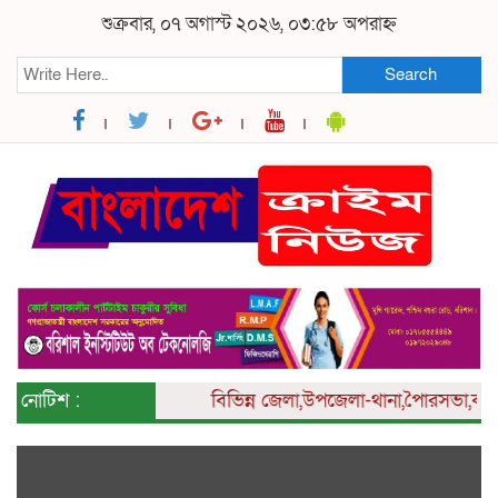
শুক্রবার, ০৭ অগাস্ট ২০২৬, ০৩:৫৮ অপরাহ্ন
Search
নোটিশ :
বিভিন্ন
জেলা,উপজেলা-থানা,পৈারসভা,কলেজ