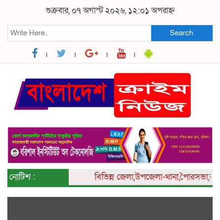
শুক্রবার, ০৭ অগাস্ট ২০২৬, ১২:০১ অপরাহ্ন
Search
নোটিশ :
বিভিন্ন
জেলা,উপজেলা-থানা,পৈারসভা,কলেজ