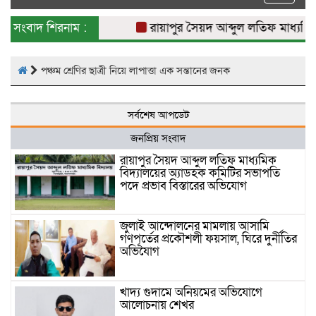
naviga
সংবাদ শিরনাম :
রায়াপুর সৈয়দ আব্দুল লতিফ মাধ্যমিক
পঞ্চম শ্রেণির ছাত্রী নিয়ে লাপাত্তা এক সন্তানের জনক
সর্বশেষ আপডেট
জনপ্রিয় সংবাদ
রায়াপুর সৈয়দ আব্দুল লতিফ মাধ্যমিক
বিদ্যালয়ের অ্যাডহক কমিটির সভাপতি
পদে প্রভাব বিস্তারের অভিযোগ
জুলাই আন্দোলনের মামলায় আসামি
গণপূর্তের প্রকৌশলী ফয়সাল, ঘিরে দুর্নীতির
অভিযোগ
খাদ্য গুদামে অনিয়মের অভিযোগে
আলোচনায় শেখর