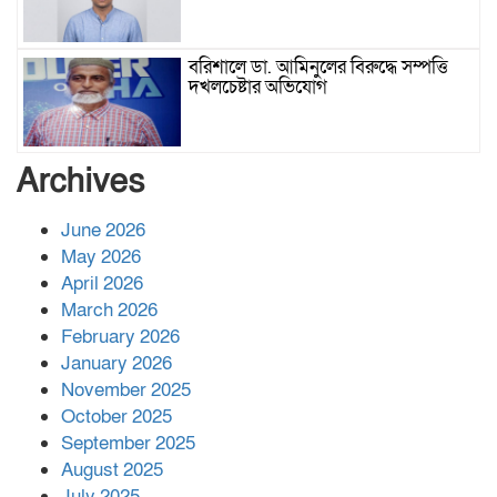
বরিশালে ডা. আমিনুলের বিরুদ্ধে সম্পত্তি
দখলচেষ্টার অভিযোগ
বাবার রেখে যাওয়া শেষ সম্বলের ওপর
Archives
চিহ্নিত ভূমিদস্যু আলী আজগরের থাবা
June 2026
May 2026
প্রকাশিত সংবাদের প্রতিবাদ
April 2026
March 2026
February 2026
January 2026
নলছিটিতে শ্রমিকদলের অবৈধ কমিটি
November 2025
প্রকাশের অভিযোগ
October 2025
September 2025
August 2025
শের-ই-বাংলা গোল্ডেন অ্যাওয়ার্ড ২০২৬-এ
July 2025