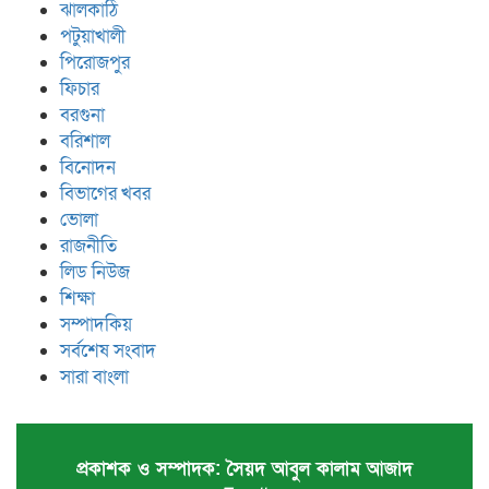
ঝালকাঠি
পটুয়াখালী
পিরোজপুর
ফিচার
বরগুনা
বরিশাল
বিনোদন
বিভাগের খবর
ভোলা
রাজনীতি
লিড নিউজ
শিক্ষা
সম্পাদকিয়
সর্বশেষ সংবাদ
সারা বাংলা
প্রকাশক ও সম্পাদক: সৈয়দ আবুল কালাম আজাদ