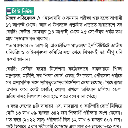
নিজস্ব প্রতিবেদক //
এইচএসসি ও সমমান পরীক্ষা শুরু হচ্ছে আগামী
১৭ আগস্ট থেকে। আর এ উপলক্ষে প্রশ্নফাঁস এড়াতে সারাদেশে সব
কোচিং সেন্টার সোমবার (১৪ আগস্ট) থেকে ২৫ সেপ্টেম্বর পর্যন্ত তথা
প্রায় দেড়মাস বন্ধ থাকবে।
গত মঙ্গলবার (৮ আগস্ট) আন্তর্জাতিক মাতৃভাষা ইনস্টিটিউটে জাতীয়
মনিটরিং ও আইনশৃঙ্খলা কমিটির সভা শেষে শিক্ষামন্ত্রী ডা. দীপু মনি
একথা জানান।
কোচিং সেন্টার বন্ধের নির্দেশনা কঠোরভাবে বাস্তবায়নে শিক্ষা
মন্ত্রণালয়, মাউশি, সব শিক্ষা বোর্ড, জেলা, উপজেলা, পৌরসভা পর্যায়ে
সব প্রশাসনিক পদে দায়িত্বরতদের নির্দেশনা দেয়া হয়েছে। নিষেধাজ্ঞা
অমান্য করে কেউ কোচিং খোলা রাখলে অভিযান চালিয়ে জেল-
জরিমানাসহ সিলগালা করা হতে পারে বলে জানা গেছে।
এ বছর দেশের ৯টি সাধারণ এবং মাদরাসা ও কারিগরি বোর্ড মিলিয়ে
মোট ১৩ লাখ ৫৯ হাজার ৩৪২ জন শিক্ষার্থী পরীক্ষায় অংশ নেবেন।
গত বছর (২০২২ সাল) পরীক্ষার্থী ছিল ১২ লাখ ৩ হাজার ৪০৭ জন।
সেই হিসাবে এবার পরীক্ষার্থী বেড়েছে এক লাখ ৫৫ হাজার ৯৩৫ জন।