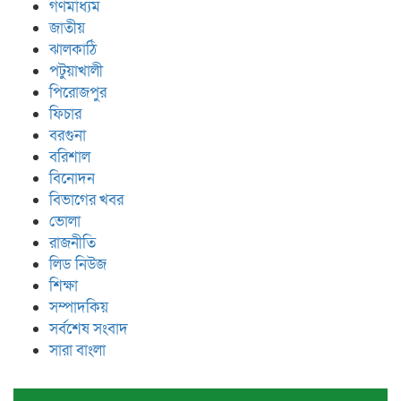
গণমাধ্যম
জাতীয়
ঝালকাঠি
পটুয়াখালী
পিরোজপুর
ফিচার
বরগুনা
বরিশাল
বিনোদন
বিভাগের খবর
ভোলা
রাজনীতি
লিড নিউজ
শিক্ষা
সম্পাদকিয়
সর্বশেষ সংবাদ
সারা বাংলা