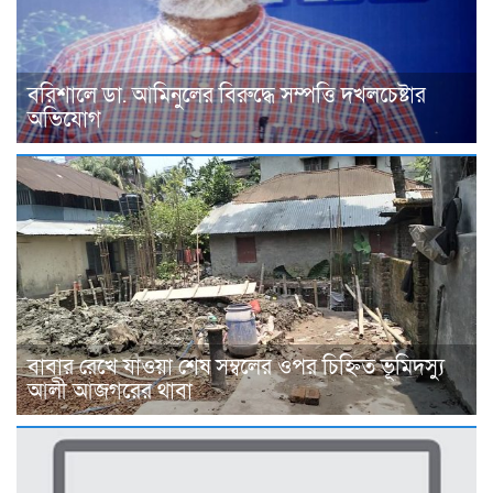
বরিশালে ডা. আমিনুলের বিরুদ্ধে সম্পত্তি দখলচেষ্টার
অভিযোগ
বাবার রেখে যাওয়া শেষ সম্বলের ওপর চিহ্নিত ভূমিদস্যু
আলী আজগরের থাবা