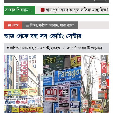
naviga
সংবাদ শিরনাম :
রায়াপুর সৈয়দ আব্দুল লতিফ মাধ্যমিক বিদ্যালয়
হোম
শিক্ষা
,
সর্বশেষ সংবাদ
,
সারা বাংলা
আজ থেকে বন্ধ সব কোচিং সেন্টার
প্রকাশিত : সোমবার, ১৪ আগস্ট, ২০২৩
২৭১ 0 সংবাদ টি পড়েছেন