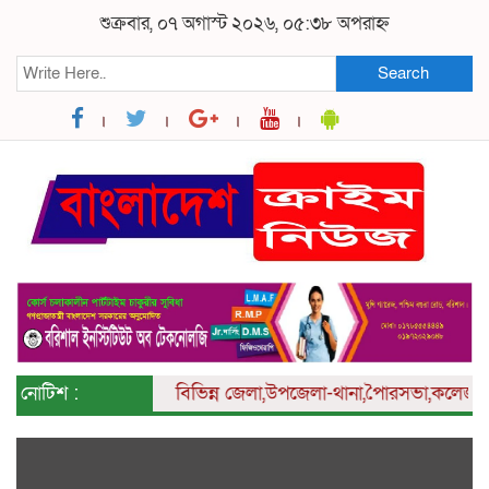
শুক্রবার, ০৭ অগাস্ট ২০২৬, ০৫:৩৮ অপরাহ্ন
Search
নোটিশ :
বিভিন্ন
জেলা,উপজেলা-থানা,পৈারসভা,কলেজ ও ইউনিয়