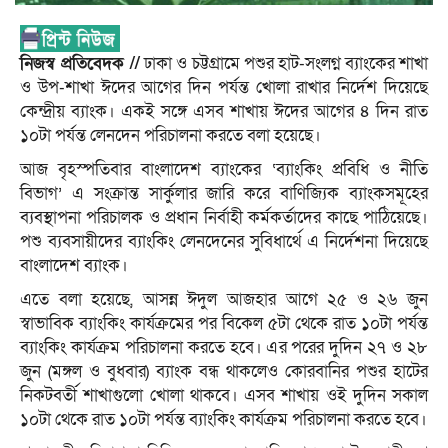
নিজস্ব প্রতিবেদক //
ঢাকা ও চট্টগ্রামে পশুর হা‌ট-সংলগ্ন ব্যাংকের শাখা
ও উপ-শাখা ঈদের আগের দিন পর্যন্ত খোলা রাখার নির্দেশ দি‌য়ে‌ছে
কেন্দ্রীয় ব্যাংক। একই স‌ঙ্গে এসব শাখায় ঈদের আগের ৪ দিন রাত
১০টা পর্যন্ত লেনদেন পরিচালনা কর‌তে বলা হ‌য়ে‌ছে।
আজ বৃহস্পতিবার বাংলাদেশ ব্যাংকের ‘ব্যাংকিং প্রবিধি ও নীতি
বিভাগ’ এ সংক্রান্ত সার্কুলার জা‌রি ক‌রে বাণিজ্যিক ব্যাংকসমূহের
ব্যবস্থাপনা পরিচালক ও প্রধান নির্বাহী কর্মকর্তাদের কা‌ছে পাঠিয়েছে।
পশু ব্যবসায়ী‌দের ব্যাংকিং লেনদেনের সুবিধার্থে এ নির্দেশনা দি‌য়ে‌ছে
বাংলাদেশ ব্যাংক।
এতে বলা হয়েছে, আসন্ন ঈদুল আজহার আ‌গে ২৫ ও ২৬ জুন
স্বাভাবিক ব্যাংকিং কার্যক্রমের পর বিকেল ৫টা থেকে রাত ১০টা পর্যন্ত
ব্যাংকিং কার্যক্রম পরিচালনা কর‌তে হবে। এর পরের দুদিন ২৭ ও ২৮
জুন (মঙ্গল ও বুধবার) ব্যাংক বন্ধ থাকলেও কোরবানির পশুর হাটের
নিকটবর্তী শাখাগুলো খোলা থাক‌বে। এসব শাখায় ওই দুদিন সকাল
১০টা থেকে রাত ১০টা পর্যন্ত ব্যাংকিং কার্যক্রম পরিচালনা কর‌তে হবে।