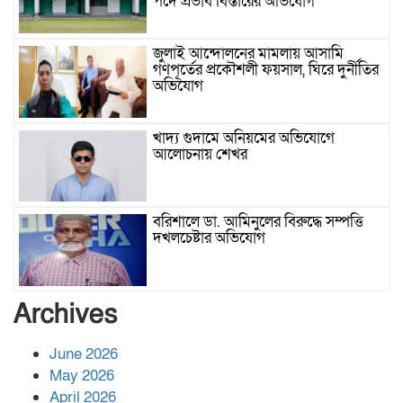
পদে প্রভাব বিস্তারের অভিযোগ
জুলাই আন্দোলনের মামলায় আসামি
গণপূর্তের প্রকৌশলী ফয়সাল, ঘিরে দুর্নীতির
অভিযোগ
খাদ্য গুদামে অনিয়মের অভিযোগে
আলোচনায় শেখর
বরিশালে ডা. আমিনুলের বিরুদ্ধে সম্পত্তি
দখলচেষ্টার অভিযোগ
বাবার রেখে যাওয়া শেষ সম্বলের ওপর
Archives
চিহ্নিত ভূমিদস্যু আলী আজগরের থাবা
June 2026
May 2026
প্রকাশিত সংবাদের প্রতিবাদ
April 2026