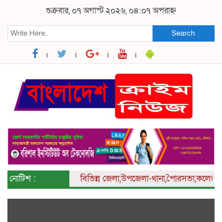
শুক্রবার, ০৭ অগাস্ট ২০২৬, ০৪:০৭ অপরাহ্ন
Search
নোটিশ :
বিভিন্ন
জেলা,উপজেলা-থানা,পৈারসভা,কলেজ ও ইউনি