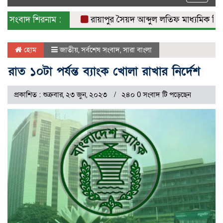
naviga
সংবাদ শিরনাম :
রায়াপুর সৈয়দ আব্দুল লতিফ মাধ্যমিক বিদ্যালয়
হোম
জাতীয়
,
সর্বশেষ সংবাদ
,
সারা বাংলা
রাত ১০টা পর্যন্ত ব্যাংক খোলা রাখার নির্দেশ
প্রকাশিত : শুক্রবার, ২৩ জুন, ২০২৩
২৪০ 0 সংবাদ টি পড়েছেন