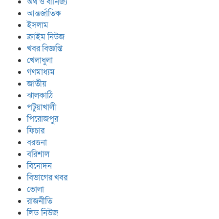
অর্থ ও বানিজ্য
আন্তর্জাতিক
ইসলাম
ক্রাইম নিউজ
খবর বিজ্ঞপ্তি
খেলাধুলা
গণমাধ্যম
জাতীয়
ঝালকাঠি
পটুয়াখালী
পিরোজপুর
ফিচার
বরগুনা
বরিশাল
বিনোদন
বিভাগের খবর
ভোলা
রাজনীতি
লিড নিউজ