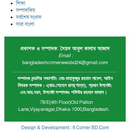
শিক্ষা
সম্পাদকিয়
সর্বশেষ সংবাদ
সারা বাংলা
প্রকাশক ও সম্পাদক: সৈয়দ আবুল কালাম আজাদ
Email :
bangladeshcrimenewsbd24@gmail.com
,
সম্পাদক মন্ডলির
সভাপতি:
মোঃ মাহাফুজুর রহমান পাবেল
আইন
,
বিষয়ক সম্পাদক : ‍এ্যাড.সোহেল রানা(শান্ত)
প্রধান ‍উপদেষ্টা:
,
এম.আর.নয়ন
উপদেষ্টা সম্পাদকঃ
শফিউর রহমান কামাল
।
78/E(4th Floor)Old Palton
Lane,Vijayanagar,Dhaka-1000,Bangladesh.
Design & Development : It Corner BD.Com