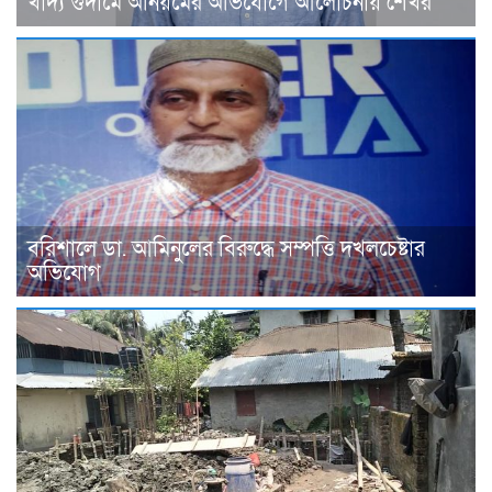
খাদ্য গুদামে অনিয়মের অভিযোগে আলোচনায় শেখর
বরিশালে ডা. আমিনুলের বিরুদ্ধে সম্পত্তি দখলচেষ্টার
অভিযোগ