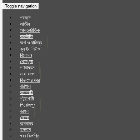
Toggle navigation
প্রচ্ছদ
জাতীয়
আন্তর্জাতিক
রাজনীতি
অর্থ ও বানিজ্য
ক্রাইম নিউজ
বিনোদন
খেলাধুলা
গণমাধ্যম
সারা বাংলা
বিভাগের খবর
বরিশাল
ঝালকাঠি
পটুয়াখালী
পিরোজপুর
বরগুনা
ভোলা
অন্যান্য
ইসলাম
খবর বিজ্ঞপ্তি