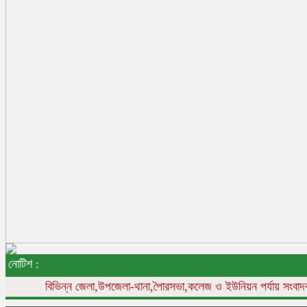
নোটিশ :
বিভিন্ন
জেলা,উপজেলা-থানা,পৈারসভা,কলেজ ও ইউনিয়ন পর্যায় সংবাদকর্মী 