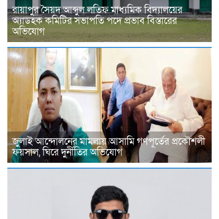
রায়াপুর সৈয়দ আব্দুল লতিফ মাধ্যমিক বিদ্যালয়ের
অ্যাডহক কমিটির সভাপতি পদে প্রভাব বিস্তারের
অভিযোগ
জুলাই আন্দোলনের মামলায় আসামি গণপূর্তের প্রকৌশলী
ফয়সাল, ঘিরে দুর্নীতির অভিযোগ