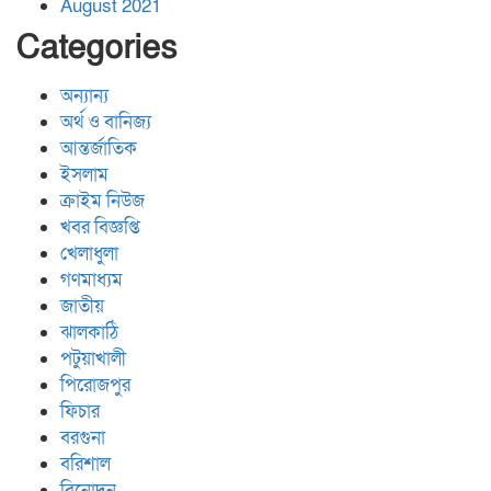
August 2021
Categories
অন্যান্য
অর্থ ও বানিজ্য
আন্তর্জাতিক
ইসলাম
ক্রাইম নিউজ
খবর বিজ্ঞপ্তি
খেলাধুলা
গণমাধ্যম
জাতীয়
ঝালকাঠি
পটুয়াখালী
পিরোজপুর
ফিচার
বরগুনা
বরিশাল
বিনোদন