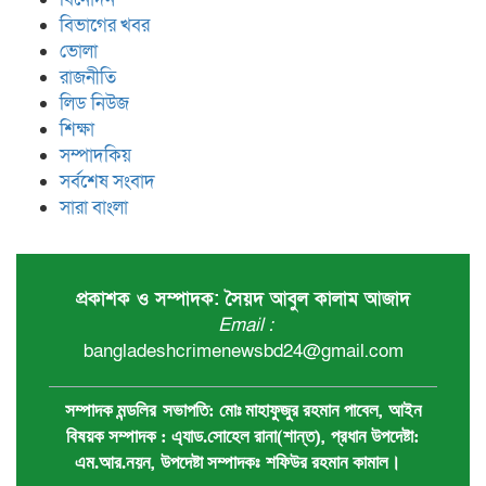
বিভাগের খবর
ভোলা
রাজনীতি
লিড নিউজ
শিক্ষা
সম্পাদকিয়
সর্বশেষ সংবাদ
সারা বাংলা
প্রকাশক ও সম্পাদক: সৈয়দ আবুল কালাম আজাদ
Email :
bangladeshcrimenewsbd24@gmail.com
,
সম্পাদক মন্ডলির
সভাপতি:
মোঃ মাহাফুজুর রহমান পাবেল
আইন
,
বিষয়ক সম্পাদক : ‍এ্যাড.সোহেল রানা(শান্ত)
প্রধান ‍উপদেষ্টা:
,
এম.আর.নয়ন
উপদেষ্টা সম্পাদকঃ
শফিউর রহমান কামাল
।