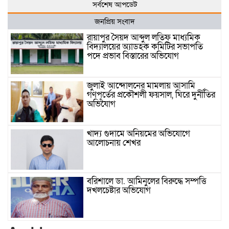
সর্বশেষ আপডেট
জনপ্রিয় সংবাদ
রায়াপুর সৈয়দ আব্দুল লতিফ মাধ্যমিক
বিদ্যালয়ের অ্যাডহক কমিটির সভাপতি
পদে প্রভাব বিস্তারের অভিযোগ
জুলাই আন্দোলনের মামলায় আসামি
গণপূর্তের প্রকৌশলী ফয়সাল, ঘিরে দুর্নীতির
অভিযোগ
খাদ্য গুদামে অনিয়মের অভিযোগে
আলোচনায় শেখর
বরিশালে ডা. আমিনুলের বিরুদ্ধে সম্পত্তি
দখলচেষ্টার অভিযোগ