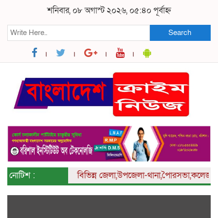
শনিবার, ০৮ অগাস্ট ২০২৬, ০৫:৪০ পূর্বাহ্ন
Search
নোটিশ :
বিভিন্ন
জেলা,উপজেলা-থানা,পৈারসভা,কলেজ ও ইউনিয়