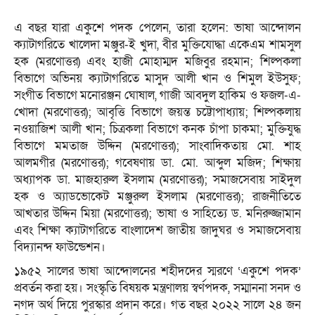
এ বছর যারা একুশে পদক পেলেন, তারা হলেন: ভাষা আন্দোলন
ক্যাটাগরিতে খালেদা মঞ্জুর-ই খুদা, বীর মুক্তিযোদ্ধা একেএম শামসুল
হক (মরণোত্তর) এবং হাজী মোহাম্মদ মজিবুর রহমান; শিল্পকলা
বিভাগে অভিনয় ক্যাটাগরিতে মাসুদ আলী খান ও শিমুল ইউসুফ;
সংগীত বিভাগে মনোরঞ্জন ঘোষাল, গাজী আবদুল হাকিম ও ফজল-এ-
খোদা (মরণোত্তর); আবৃত্তি বিভাগে জয়ন্ত চট্টোপাধ্যায়; শিল্পকলায়
নওয়াজিশ আলী খান; চিত্রকলা বিভাগে কনক চাঁপা চাকমা; মুক্তিযুদ্ধ
বিভাগে মমতাজ উদ্দিন (মরণোত্তর); সাংবাদিকতায় মো. শাহ
আলমগীর (মরণোত্তর); গবেষণায় ডা. মো. আব্দুল মজিদ; শিক্ষায়
অধ্যাপক ডা. মাজহারুল ইসলাম (মরণোত্তর); সমাজসেবায় সাইদুল
হক ও অ্যাডভোকেট মঞ্জুরুল ইসলাম (মরণোত্তর); রাজনীতিতে
আখতার উদ্দিন মিয়া (মরণোত্তর); ভাষা ও সাহিত্যে ড. মনিরুজ্জামান
এবং শিক্ষা ক্যাটাগরিতে বাংলাদেশ জাতীয় জাদুঘর ও সমাজসেবায়
বিদ্যানন্দ ফাউন্ডেশন।
১৯৫২ সালের ভাষা আন্দোলনের শহীদদের স্মরণে ‘একুশে পদক’
প্রবর্তন করা হয়। সংস্কৃতি বিষয়ক মন্ত্রণালয় স্বর্ণপদক, সম্মাননা সনদ ও
নগদ অর্থ দিয়ে পুরস্কার প্রদান করে। গত বছর ২০২২ সালে ২৪ জন