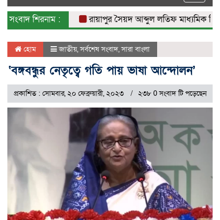
naviga
সংবাদ শিরনাম :
রায়াপুর সৈয়দ আব্দুল লতিফ মাধ্যমিক বিদ্যালয়
হোম
জাতীয়
,
সর্বশেষ সংবাদ
,
সারা বাংলা
‘বঙ্গবন্ধুর নেতৃত্বে গতি পায় ভাষা আন্দোলন’
প্রকাশিত : সোমবার, ২০ ফেব্রুয়ারী, ২০২৩
২৩৮ 0 সংবাদ টি পড়েছেন