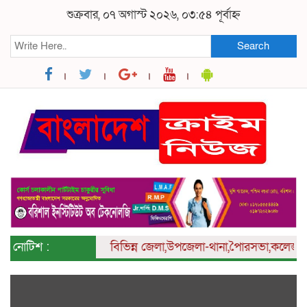
শুক্রবার, ০৭ অগাস্ট ২০২৬, ০৩:৫৪ পূর্বাহ্ন
Search
নোটিশ :
বিভিন্ন
জেলা,উপজেলা-থানা,পৈারসভা,কলেজ ও ইউনিয়