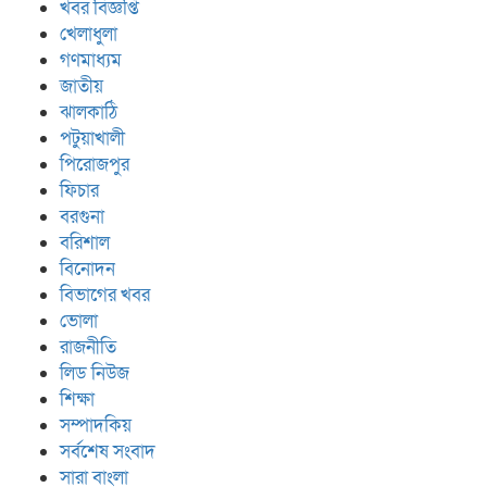
খবর বিজ্ঞপ্তি
খেলাধুলা
গণমাধ্যম
জাতীয়
ঝালকাঠি
পটুয়াখালী
পিরোজপুর
ফিচার
বরগুনা
বরিশাল
বিনোদন
বিভাগের খবর
ভোলা
রাজনীতি
লিড নিউজ
শিক্ষা
সম্পাদকিয়
সর্বশেষ সংবাদ
সারা বাংলা