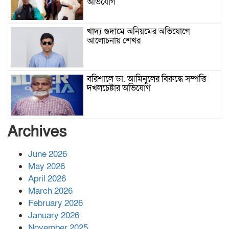
অভিযোগ
খাদ্য গুদামে অনিয়মের অভিযোগে
আলোচনায় শেখর
বরিশালে ডা. আমিনুলের বিরুদ্ধে সম্পত্তি
দখলচেষ্টার অভিযোগ
বাবার রেখে যাওয়া শেষ সম্বলের ওপর
Archives
চিহ্নিত ভূমিদস্যু আলী আজগরের থাবা
June 2026
May 2026
প্রকাশিত সংবাদের প্রতিবাদ
April 2026
March 2026
February 2026
January 2026
নলছিটিতে শ্রমিকদলের অবৈধ কমিটি
November 2025