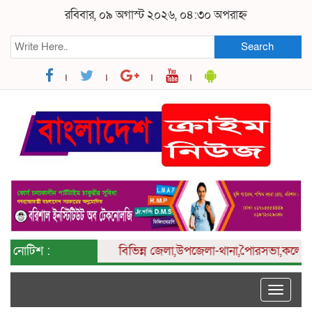
রবিবার, ০৯ অগাস্ট ২০২৬, ০৪:৩০ অপরাহ্ন
Search
নোটিশ :
বিভিন্ন
জেলা,উপজেলা-থানা,পৈারসভা,কলেজ ও ইউন
Toggle
naviga