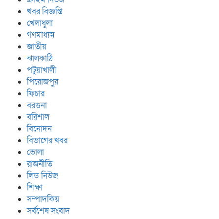
খবর বিজ্ঞপ্তি
খেলাধুলা
গণমাধ্যম
জাতীয়
ঝালকাঠি
পটুয়াখালী
পিরোজপুর
ফিচার
বরগুনা
বরিশাল
বিনোদন
বিভাগের খবর
ভোলা
রাজনীতি
লিড নিউজ
শিক্ষা
সম্পাদকিয়
সর্বশেষ সংবাদ