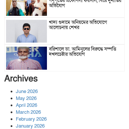
গণপূর্তের প্রকৌশলী ফয়সাল, ঘিরে দুর্নীতির
অভিযোগ
খাদ্য গুদামে অনিয়মের অভিযোগে
আলোচনায় শেখর
বরিশালে ডা. আমিনুলের বিরুদ্ধে সম্পত্তি
দখলচেষ্টার অভিযোগ
বাবার রেখে যাওয়া শেষ সম্বলের ওপর
Archives
চিহ্নিত ভূমিদস্যু আলী আজগরের থাবা
June 2026
May 2026
প্রকাশিত সংবাদের প্রতিবাদ
April 2026
March 2026
February 2026
January 2026