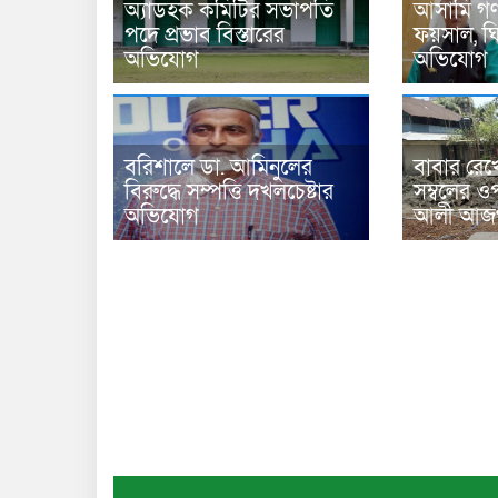
অ্যাডহক কমিটির সভাপতি
আসামি গণপ
পদে প্রভাব বিস্তারের
ফয়সাল, ঘির
অভিযোগ
অভিযোগ
বরিশালে ডা. আমিনুলের
বাবার রেখ
বিরুদ্ধে সম্পত্তি দখলচেষ্টার
সম্বলের ওপ
অভিযোগ
আলী আজগ