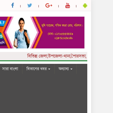
বিভিন্ন
জেলা,উপজেলা-থানা,পৈারসভা,কলেজ ও ইউনিয়ন পর্যা
সারা বাংলা
বিভাগের খবর
অন্যান্য