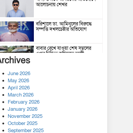
আলোচনায় শেখর
বরিশালে ডা. আমিনুলের বিরুদ্ধে
সম্পত্তি দখলচেষ্টার অভিযোগ
বাবার রেখে যাওয়া শেষ সম্বলের
ওপর চিহ্নিত ভূমিদস্যু আলী
Archives
আজগরের থাবা
প্রকাশিত সংবাদের প্রতিবাদ
June 2026
May 2026
April 2026
March 2026
নলছিটিতে শ্রমিকদলের অবৈধ কমিটি
February 2026
প্রকাশের অভিযোগ
January 2026
November 2025
শের-ই-বাংলা গোল্ডেন অ্যাওয়ার্ড
October 2025
২০২৬-এ সম্মানিত পরিচালক ইমন
September 2025