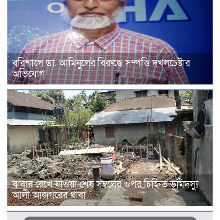
বরিশালে ডা. আমিনুলের বিরুদ্ধে সম্পত্তি দখলচেষ্টার
অভিযোগ
বাবার রেখে যাওয়া শেষ সম্বলের ওপর চিহ্নিত ভূমিদস্যু
আলী আজগরের থাবা