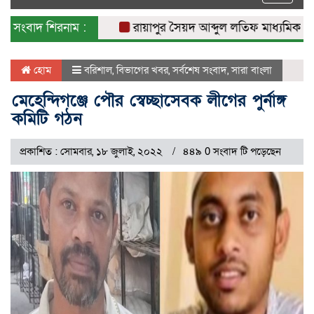
naviga
সংবাদ শিরনাম :
রায়াপুর সৈয়দ আব্দুল লতিফ মাধ্যমিক বিদ্যা
হোম
বরিশাল
,
বিভাগের খবর
,
সর্বশেষ সংবাদ
,
সারা বাংলা
মেহেন্দিগঞ্জে পৌর স্বেচ্ছাসেবক লীগের পুর্নাঙ্গ
কমিটি গঠন
প্রকাশিত : সোমবার, ১৮ জুলাই, ২০২২
৪৪৯ 0 সংবাদ টি পড়েছেন