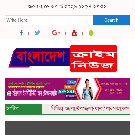
শুক্রবার, ০৭ অগাস্ট ২০২৬, ১২:১৪ অপরাহ্ন
Search
নোটিশ :
বিভিন্ন
জেলা,উপজেলা-থানা,পৈারসভা,কলেজ ও ইউন