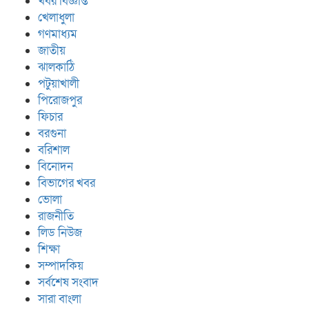
খবর বিজ্ঞপ্তি
খেলাধুলা
গণমাধ্যম
জাতীয়
ঝালকাঠি
পটুয়াখালী
পিরোজপুর
ফিচার
বরগুনা
বরিশাল
বিনোদন
বিভাগের খবর
ভোলা
রাজনীতি
লিড নিউজ
শিক্ষা
সম্পাদকিয়
সর্বশেষ সংবাদ
সারা বাংলা