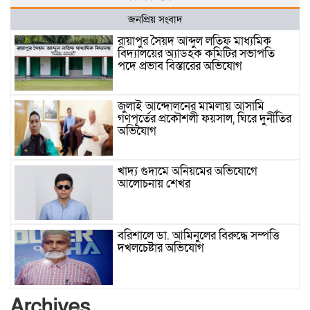
জনপ্রিয় সংবাদ
রায়াপুর সৈয়দ আব্দুল লতিফ মাধ্যমিক
বিদ্যালয়ের অ্যাডহক কমিটির সভাপতি
পদে প্রভাব বিস্তারের অভিযোগ
জুলাই আন্দোলনের মামলায় আসামি
গণপূর্তের প্রকৌশলী ফয়সাল, ঘিরে দুর্নীতির
অভিযোগ
খাদ্য গুদামে অনিয়মের অভিযোগে
আলোচনায় শেখর
বরিশালে ডা. আমিনুলের বিরুদ্ধে সম্পত্তি
দখলচেষ্টার অভিযোগ
বাবার রেখে যাওয়া শেষ সম্বলের ওপর
Archives