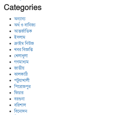
Categories
অন্যান্য
অর্থ ও বানিজ্য
আন্তর্জাতিক
ইসলাম
ক্রাইম নিউজ
খবর বিজ্ঞপ্তি
খেলাধুলা
গণমাধ্যম
জাতীয়
ঝালকাঠি
পটুয়াখালী
পিরোজপুর
ফিচার
বরগুনা
বরিশাল
বিনোদন