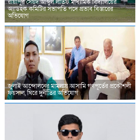
রায়াপুর সৈয়দ আব্দুল লতিফ মাধ্যমিক বিদ্যালয়ের
অ্যাডহক কমিটির সভাপতি পদে প্রভাব বিস্তারের
অভিযোগ
জুলাই আন্দোলনের মামলায় আসামি গণপূর্তের প্রকৌশলী
ফয়সাল, ঘিরে দুর্নীতির অভিযোগ