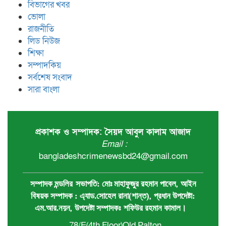
বিভাগের খবর
ভোলা
রাজনীতি
লিড নিউজ
শিক্ষা
সম্পাদকিয়
সর্বশেষ সংবাদ
সারা বাংলা
প্রকাশক ও সম্পাদক: সৈয়দ আবুল কালাম আজাদ
Email :
bangladeshcrimenewsbd24@gmail.com
,
সম্পাদক মন্ডলির
সভাপতি:
মোঃ মাহাফুজুর রহমান পাবেল
আইন
,
বিষয়ক সম্পাদক : ‍এ্যাড.সোহেল রানা(শান্ত)
প্রধান ‍উপদেষ্টা:
,
এম.আর.নয়ন
উপদেষ্টা সম্পাদকঃ
শফিউর রহমান কামাল
।
78/E(4th Floor)Old Palton