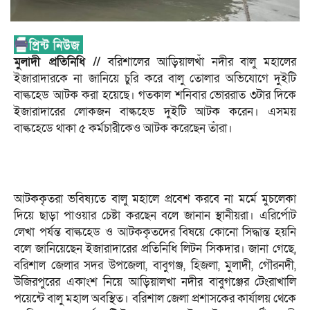
মুলাদী প্রতিনিধি //
বরিশালের আড়িয়ালখাঁ নদীর বালু মহালের
ইজারাদারকে না জানিয়ে চুরি করে বালু তোলার অভিযোগে দুইটি
বাল্কহেড আটক করা হয়েছে। গতকাল শনিবার ভোররাত ৩টার দিকে
ইজারাদারের লোকজন বাল্কহেড দুইটি আটক করেন। এসময়
বাল্কহেডে থাকা ৫ কর্মচারীকেও আটক করেছেন তাঁরা।
আটককৃতরা ভবিষ্যতে বালু মহালে প্রবেশ করবে না মর্মে মুচলেকা
দিয়ে ছাড়া পাওয়ার চেষ্টা করছেন বলে জানান স্থানীয়রা। এরির্পোট
লেখা পর্যন্ত বাল্কহেড ও আটককৃতদের বিষয়ে কোনো সিদ্ধান্ত হয়নি
বলে জানিয়েছেন ইজারাদারের প্রতিনিধি লিটন সিকদার। জানা গেছে,
বরিশাল জেলার সদর উপজেলা, বাবুগঞ্জ, হিজলা, মুলাদী, গৌরনদী,
উজিরপুরের একাংশ নিয়ে আড়িয়ালখা নদীর বাবুগঞ্জের টেংরাখালি
পয়েন্টে বালু মহাল অবস্থিত। বরিশাল জেলা প্রশাসকের কার্যালয় থেকে