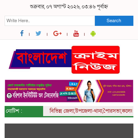
শুক্রবার, ০৭ অগাস্ট ২০২৬, ০৩:৪৬ পূর্বাহ্ন
Search
নোটিশ :
বিভিন্ন
জেলা,উপজেলা-থানা,পৈারসভা,কলেজ ও ইউনি