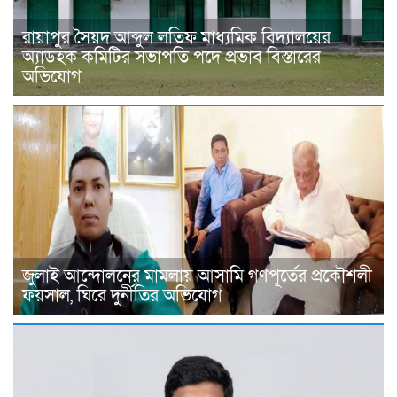
রায়াপুর সৈয়দ আব্দুল লতিফ মাধ্যমিক বিদ্যালয়ের
অ্যাডহক কমিটির সভাপতি পদে প্রভাব বিস্তারের
অভিযোগ
জুলাই আন্দোলনের মামলায় আসামি গণপূর্তের প্রকৌশলী
ফয়সাল, ঘিরে দুর্নীতির অভিযোগ