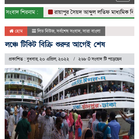
naviga
সংবাদ শিরনাম :
রায়াপুর সৈয়দ আব্দুল লতিফ মাধ্যমিক বিদ্যাল
হোম
লিড নিউজ
,
সর্বশেষ সংবাদ
,
সারা বাংলা
লঞ্চে টিকিট বিক্রি শুরুর আগেই শেষ
প্রকাশিত : বুধবার, ২০ এপ্রিল, ২০২২
২৬৮ 0 সংবাদ টি পড়েছেন