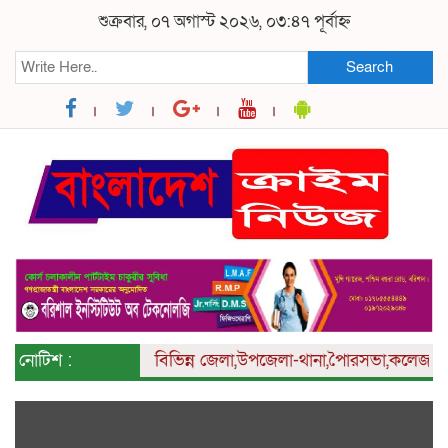
শুক্রবার, ০৭ অগাস্ট ২০২৬, ০৩:৪৭ পূর্বাহ্ন
Search
নোটিশ :
বিভিন্ন
জেলা,উপজেলা-থানা,পৈারসভা,কলেজ ও ইউনি