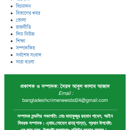
বিনোদন
বিভাগের খবর
ভোলা
রাজনীতি
লিড নিউজ
শিক্ষা
সম্পাদকিয়
সর্বশেষ সংবাদ
সারা বাংলা
প্রকাশক ও সম্পাদক: সৈয়দ আবুল কালাম আজাদ
Email :
bangladeshcrimenewsbd24@gmail.com
,
সম্পাদক মন্ডলির
সভাপতি:
মোঃ মাহাফুজুর রহমান পাবেল
আইন
,
বিষয়ক সম্পাদক : ‍এ্যাড.সোহেল রানা(শান্ত)
প্রধান ‍উপদেষ্টা: