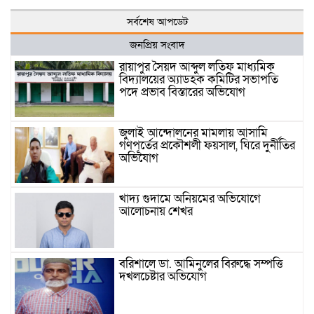
সর্বশেষ আপডেট
জনপ্রিয় সংবাদ
রায়াপুর সৈয়দ আব্দুল লতিফ মাধ্যমিক
বিদ্যালয়ের অ্যাডহক কমিটির সভাপতি
পদে প্রভাব বিস্তারের অভিযোগ
জুলাই আন্দোলনের মামলায় আসামি
গণপূর্তের প্রকৌশলী ফয়সাল, ঘিরে দুর্নীতির
অভিযোগ
খাদ্য গুদামে অনিয়মের অভিযোগে
আলোচনায় শেখর
বরিশালে ডা. আমিনুলের বিরুদ্ধে সম্পত্তি
দখলচেষ্টার অভিযোগ