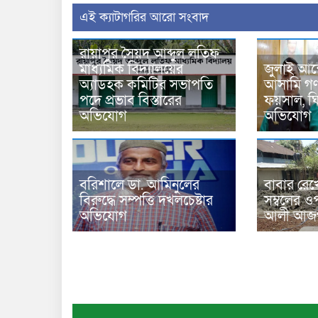
‍এই ক্যাটাগরির ‍আরো সংবাদ
রায়াপুর সৈয়দ আব্দুল লতিফ
মাধ্যমিক বিদ্যালয়ের
জুলাই আন
অ্যাডহক কমিটির সভাপতি
আসামি গণপ
পদে প্রভাব বিস্তারের
ফয়সাল, ঘির
অভিযোগ
অভিযোগ
বরিশালে ডা. আমিনুলের
বাবার রেখ
বিরুদ্ধে সম্পত্তি দখলচেষ্টার
সম্বলের ওপ
অভিযোগ
আলী আজগ