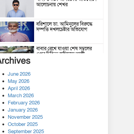
আলোচনায় শেখর
বরিশালে ডা. আমিনুলের বিরুদ্ধে
সম্পত্তি দখলচেষ্টার অভিযোগ
বাবার রেখে যাওয়া শেষ সম্বলের
ওপর চিহ্নিত ভূমিদস্যু আলী
Archives
আজগরের থাবা
প্রকাশিত সংবাদের প্রতিবাদ
June 2026
May 2026
April 2026
March 2026
নলছিটিতে শ্রমিকদলের অবৈধ কমিটি
February 2026
প্রকাশের অভিযোগ
January 2026
November 2025
শের-ই-বাংলা গোল্ডেন অ্যাওয়ার্ড
October 2025
২০২৬-এ সম্মানিত পরিচালক ইমন
September 2025