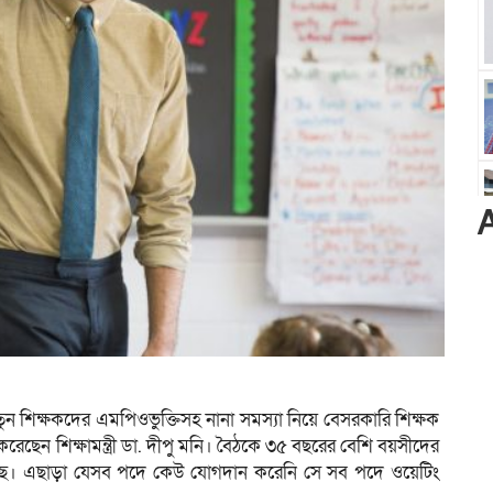
 নতুন শিক্ষকদের এমপিওভুক্তিসহ নানা সমস্যা নিয়ে বেসরকারি শিক্ষক
 করেছেন শিক্ষামন্ত্রী ডা. দীপু মনি। বৈঠকে ৩৫ বছরের বেশি বয়সীদের
হয়েছে। এছাড়া যেসব পদে কেউ যোগদান করেনি সে সব পদে ওয়েটিং