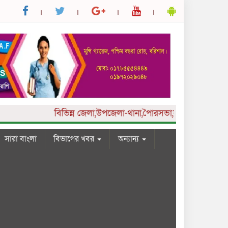
বিভিন্ন
জেলা,উপজেলা-থানা,পৈারসভা,কলেজ ও ইউনিয়ন পর্যা
সারা বাংলা
বিভাগের খবর
অন্যান্য