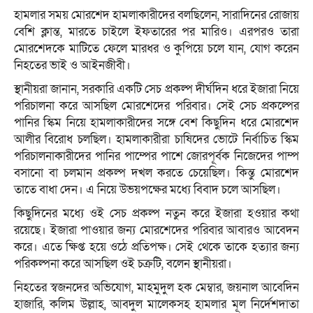
হামলার সময় মোরশেদ হামলাকারীদের বলছিলেন, সারাদিনের রোজায়
বেশি ক্লান্ত, মারতে চাইলে ইফতারের পর মারিও। এরপরও তারা
মোরশেদকে মাটিতে ফেলে মারধর ও কুপিয়ে চলে যান, যোগ করেন
নিহতের ভাই ও আইনজীবী।
স্থানীয়রা জানান, সরকারি একটি সেচ প্রকল্প দীর্ঘদিন ধরে ইজারা নিয়ে
পরিচালনা করে আসছিল মোরশেদের পরিবার। সেই সেচ প্রকল্পের
পানির স্কিম নিয়ে হামলাকারীদের সঙ্গে বেশ কিছুদিন ধরে মোরশেদ
আলীর বিরোধ চলছিল। হামলাকারীরা চাষিদের ভোটে নির্বাচিত স্কিম
পরিচালনাকারীদের পানির পাম্পের পাশে জোরপূর্বক নিজেদের পাম্প
বসানো বা চলমান প্রকল্প দখল করতে চেয়েছিল। কিন্তু মোরশেদ
তাতে বাধা দেন। এ নিয়ে উভয়পক্ষের মধ্যে বিবাদ চলে আসছিল।
কিছুদিনের মধ্যে ওই সেচ প্রকল্প নতুন করে ইজারা হওয়ার কথা
রয়েছে। ইজারা পাওয়ার জন্য মোরশেদের পরিবার আবারও আবেদন
করে। এতে ক্ষিপ্ত হয়ে ওঠে প্রতিপক্ষ। সেই থেকে তাকে হত্যার জন্য
পরিকল্পনা করে আসছিল ওই চক্রটি, বলেন স্থানীয়রা।
নিহতের স্বজনদের অভিযোগ, মাহমুদুল হক মেম্বার, জয়নাল আবেদিন
হাজারি, কলিম উল্লাহ, আবদুল মালেকসহ হামলার মূল নির্দেশদাতা