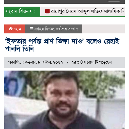
naviga
সংবাদ শিরনাম :
রায়াপুর সৈয়দ আব্দুল লতিফ মাধ্যমিক বিদ্যালয়ে
হোম
ক্রাইম নিউজ
,
সর্বশেষ সংবাদ
‘ইফতার পর্যন্ত প্রাণ ভিক্ষা দাও’ বলেও রেহাই
পাননি তিনি
প্রকাশিত : শুক্রবার, ৮ এপ্রিল, ২০২২
২৫৩ 0 সংবাদ টি পড়েছেন