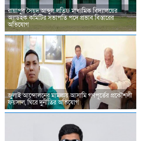
রায়াপুর সৈয়দ আব্দুল লতিফ মাধ্যমিক বিদ্যালয়ের
অ্যাডহক কমিটির সভাপতি পদে প্রভাব বিস্তারের
অভিযোগ
জুলাই আন্দোলনের মামলায় আসামি গণপূর্তের প্রকৌশলী
ফয়সাল, ঘিরে দুর্নীতির অভিযোগ