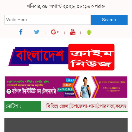
শনিবার, ০৮ অগাস্ট ২০২৬, ০৮:১৬ অপরাহ্ন
Search
নোটিশ :
বিভিন্ন
জেলা,উপজেলা-থানা,পৈারসভা,কলেজ ও ইউনিয়ন