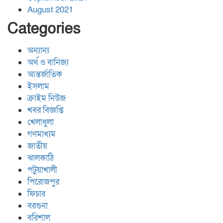
August 2021
Categories
অন্যান্য
অর্থ ও বানিজ্য
আন্তর্জাতিক
ইসলাম
ক্রাইম নিউজ
খবর বিজ্ঞপ্তি
খেলাধুলা
গণমাধ্যম
জাতীয়
ঝালকাঠি
পটুয়াখালী
পিরোজপুর
ফিচার
বরগুনা
বরিশাল