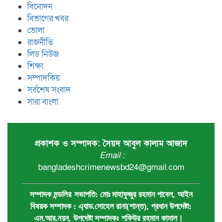
বিনোদন
বিভাগের খবর
ভোলা
রাজনীতি
লিড নিউজ
শিক্ষা
সম্পাদকিয়
সর্বশেষ সংবাদ
সারা বাংলা
প্রকাশক ও সম্পাদক: সৈয়দ আবুল কালাম আজাদ
Email :
bangladeshcrimenewsbd24@gmail.com
,
সম্পাদক মন্ডলির
সভাপতি:
মোঃ মাহাফুজুর রহমান পাবেল
আইন
,
বিষয়ক সম্পাদক : ‍এ্যাড.সোহেল রানা(শান্ত)
প্রধান ‍উপদেষ্টা:
,
এম.আর.নয়ন
উপদেষ্টা সম্পাদকঃ
শফিউর রহমান কামাল
।