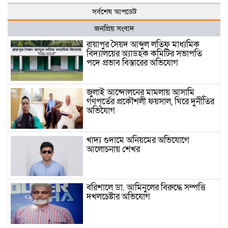
সর্বশেষ আপডেট
জনপ্রিয় সংবাদ
রায়াপুর সৈয়দ আব্দুল লতিফ মাধ্যমিক
বিদ্যালয়ের অ্যাডহক কমিটির সভাপতি
পদে প্রভাব বিস্তারের অভিযোগ
জুলাই আন্দোলনের মামলায় আসামি
গণপূর্তের প্রকৌশলী ফয়সাল, ঘিরে দুর্নীতির
অভিযোগ
খাদ্য গুদামে অনিয়মের অভিযোগে
আলোচনায় শেখর
বরিশালে ডা. আমিনুলের বিরুদ্ধে সম্পত্তি
দখলচেষ্টার অভিযোগ