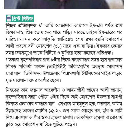
নিজস্ব প্রতিবেদক //
‘আমি রোজাদার, আমাকে ইফতার পর্যন্ত প্রাণ
ভিক্ষা দাও, প্লিজ তোমাদের পায়ে পড়ি। মারতে চাইলে ইফতারের পর
মারিও।’-এমন করে আকুতি জানিয়েও শেষ রক্ষা হয়নি মোরশেদ
আলী ওরফে বলী মোরশেদ (৩৮) নামে এক ব্যক্তির। ইফতার কেনার
সময় জনসম্মুখে তাকে পিটিয়ে ও কুপিয়ে হত্যা করেছে প্রতিপক্ষ।
গতকাল বৃহস্পতিবার রাত ৮টার দিকে কক্সবাজার সদর হাসপাতালের
নিবিড় পরিচর্যা কেন্দ্রে (আইসিইউ) চিকিৎসাধীন অবস্থায় মোরশেদ
মারা যান। তিনি সদর উপজেলার পিএমখালী ইউনিয়নের মাইজপাড়ার
মৃত মাওলানা ওমর আলীর ছেলে।
নিহতের ভাই জয়নাল আবেদীন ও আইনজীবী জাহেদ আলী জানান,
বৃহস্পতিবার সন্ধ্যা পৌনে ৬টার দিকে ভাই মোরশেদ ইফতার সামগ্রী
কিনতে চেরাংঘর বাজারে যান। সেখানে মাহমুদুল হক, জয়নাল, কলিম
উল্লাহসহ তাদের গোষ্ঠীর ১৫-২০ জন লোক লোহার রড, ছুরি ও লাঠি
নিয়ে এরশাদ আলীর ওপর হামলা চালায়। আকস্মিক হামলা ও রোজায়
ক্লান্ত হয়ে মোরশেদ মাটিতে লুটিয়ে পড়েন।