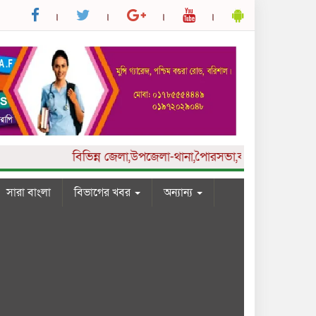
বিভিন্ন
জেলা,উপজেলা-থানা,পৈারসভা,কলেজ ও ইউনিয়ন পর্যা
সারা বাংলা
বিভাগের খবর
অন্যান্য