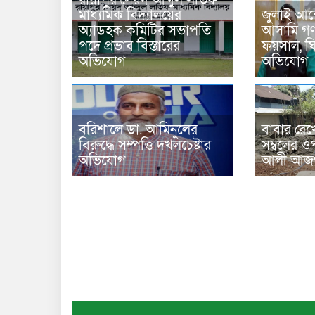
মাধ্যমিক বিদ্যালয়ের
জুলাই আন
অ্যাডহক কমিটির সভাপতি
আসামি গণপ
পদে প্রভাব বিস্তারের
ফয়সাল, ঘির
অভিযোগ
অভিযোগ
বরিশালে ডা. আমিনুলের
বাবার রেখ
বিরুদ্ধে সম্পত্তি দখলচেষ্টার
সম্বলের ওপ
অভিযোগ
আলী আজগ