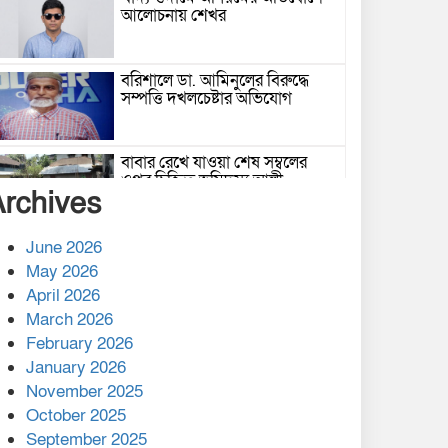
আলোচনায় শেখর
বরিশালে ডা. আমিনুলের বিরুদ্ধে
সম্পত্তি দখলচেষ্টার অভিযোগ
বাবার রেখে যাওয়া শেষ সম্বলের
ওপর চিহ্নিত ভূমিদস্যু আলী
Archives
আজগরের থাবা
প্রকাশিত সংবাদের প্রতিবাদ
June 2026
May 2026
April 2026
March 2026
নলছিটিতে শ্রমিকদলের অবৈধ কমিটি
February 2026
প্রকাশের অভিযোগ
January 2026
November 2025
শের-ই-বাংলা গোল্ডেন অ্যাওয়ার্ড
October 2025
২০২৬-এ সম্মানিত পরিচালক ইমন
September 2025