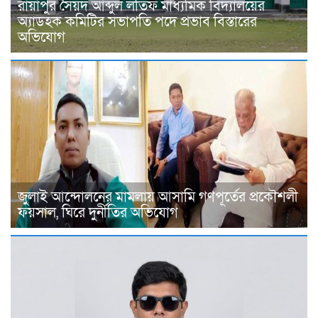
রায়াপুর সৈয়দ আব্দুল লতিফ মাধ্যমিক বিদ্যালয়ের
অ্যাডহক কমিটির সভাপতি পদে প্রভাব বিস্তারের
অভিযোগ
জুলাই আন্দোলনের মামলায় আসামি গণপূর্তের প্রকৌশলী
ফয়সাল, ঘিরে দুর্নীতির অভিযোগ