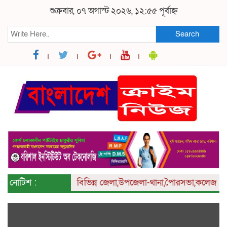
শুক্রবার, ০৭ অগাস্ট ২০২৬, ১২:৫৫ পূর্বাহ্ন
Search
নোটিশ :
বিভিন্ন
জেলা,উপজেলা-থানা,পৈারসভা,কলেজ ও ইউনিয়ন