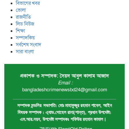
বিভাগের খবর
ভোলা
রাজনীতি
লিড নিউজ
শিক্ষা
সম্পাদকিয়
সর্বশেষ সংবাদ
সারা বাংলা
প্রকাশক ও সম্পাদক: সৈয়দ আবুল কালাম আজাদ
Email :
bangladeshcrimenewsbd24@gmail.com
,
সম্পাদক মন্ডলির
সভাপতি:
মোঃ মাহাফুজুর রহমান পাবেল
আইন
,
বিষয়ক সম্পাদক : ‍এ্যাড.সোহেল রানা(শান্ত)
প্রধান ‍উপদেষ্টা:
,
এম.আর.নয়ন
উপদেষ্টা সম্পাদকঃ
শফিউর রহমান কামাল
।