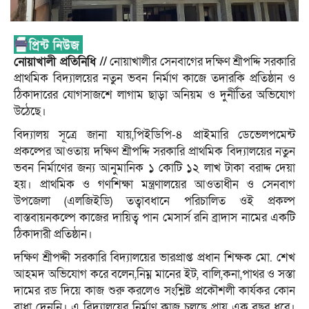
নোয়াখালী প্রতিনিধি //
নোয়াখালীর সেনবাগের দক্ষিণ শ্রীপদ্দি সরকারি
প্রাথমিক বিদ্যালয়ের নতুন ভবন নির্মাণ কাজে তদারকি প্রতিষ্ঠান ও
ঠিকাদারের যোগসাজশে লাগাম ছাড়া অনিয়ম ও দুর্নীতির অভিযোগ
উঠেছে।
বিদ্যালয় সূত্রে জানা যায়,পিইডিপি-৪ প্রাইমারি ডেভেলপমেন্ট
প্রকল্পের আওতায় দক্ষিণ শ্রীপদ্দি সরকারি প্রাথমিক বিদ্যালয়ের নতুন
ভবন নির্মাণের জন্য আনুমানিক ১ কোটি ১২ লাখ টাকা বরাদ্দ দেয়া
হয়। প্রাথমিক ও গণশিক্ষা মন্ত্রণালয়ের আওতাধীন ও সেনবাগ
উপজেলা (এলজিইডি) তত্বাবধানে পরিচালিত ওই প্রকল্প
বাস্তবায়নকল্পে কাজের দায়িত্ব পান মেসার্স রনি ব্রাদাস নামের একটি
ঠিকাদারী প্রতিষ্ঠান।
দক্ষিণ শ্রীপদ্দী সরকারি বিদ্যালয়ের ভারপ্রাপ্ত প্রধান শিক্ষক মো. শেখ
আহমদ অভিযোগ করে বলেন,নিম্ন মানের ইট, বালি,কনা,পাথর ও সস্তা
দামের রড দিয়ে কাজ শুরু করলেও সংশ্লিষ্ট প্রকৌশলী কার্যকর কোন
বাধা দেননি। এ বিদ্যালয়ের নির্মাণ কাজ চলছে প্রায় এক বছর ধরে।