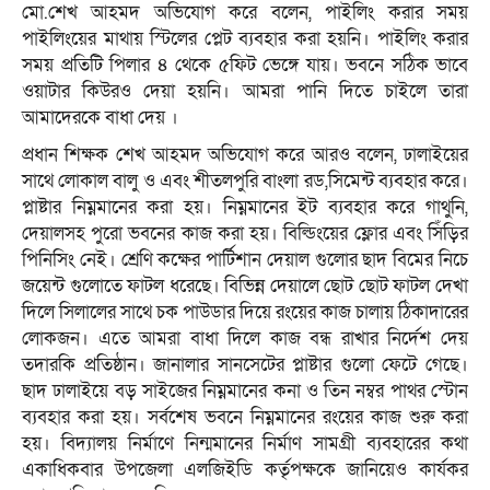
মো.শেখ আহমদ অভিযোগ করে বলেন, পাইলিং করার সময়
পাইলিংয়ের মাথায় স্টিলের প্লেট ব্যবহার করা হয়নি। পাইলিং করার
সময় প্রতিটি পিলার ৪ থেকে ৫ফিট ভেঙ্গে যায়। ভবনে সঠিক ভাবে
ওয়াটার কিউরও দেয়া হয়নি। আমরা পানি দিতে চাইলে তারা
আমাদেরকে বাধা দেয় ।
প্রধান শিক্ষক শেখ আহমদ অভিযোগ করে আরও বলেন, ঢালাইয়ের
সাথে লোকাল বালু ও এবং শীতলপুরি বাংলা রড,সিমেন্ট ব্যবহার করে।
প্লাষ্টার নিম্নমানের করা হয়। নিম্নমানের ইট ব্যবহার করে গাথুনি,
দেয়ালসহ পুরো ভবনের কাজ করা হয়। বিল্ডিংয়ের ফ্লোর এবং সিঁড়ির
পিনিসিং নেই। শ্রেণি কক্ষের পার্টিশান দেয়াল গুলোর ছাদ বিমের নিচে
জয়েন্ট গুলোতে ফাটল ধরেছে। বিভিন্ন দেয়ালে ছোট ছোট ফাটল দেখা
দিলে সিলালের সাথে চক পাউডার দিয়ে রংয়ের কাজ চালায় ঠিকাদারের
লোকজন। এতে আমরা বাধা দিলে কাজ বন্ধ রাখার নির্দেশ দেয়
তদারকি প্রতিষ্ঠান। জানালার সানসেটের প্লাষ্টার গুলো ফেটে গেছে।
ছাদ ঢালাইয়ে বড় সাইজের নিম্নমানের কনা ও তিন নম্বর পাথর স্টোন
ব্যবহার করা হয়। সর্বশেষ ভবনে নিম্নমানের রংয়ের কাজ শুরু করা
হয়। বিদ্যালয় নির্মাণে নিন্মমানের নির্মাণ সামগ্রী ব্যবহারের কথা
একাধিকবার উপজেলা এলজিইডি কর্তৃপক্ষকে জানিয়েও কার্যকর