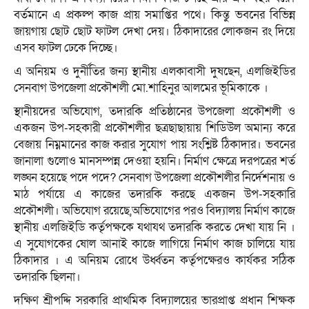
বর্তমানে এ প্রকল্প কাজ প্রায় সমাপ্তির পথে। কিন্তু ভবনের বিভিন্ন
জায়গায় ছোট ছোট ফাটল দেখা দেয়। ঠিকাদারের লোকজন রং দিয়ে
এসব ফাটল ঢেকে দিচ্ছে।
এ অনিয়ম ও দুর্নীতির জন্য স্থানীয় এলকাবাসী দুষছেন, এলজিইডির
সেনবাগ উপজেলা প্রকৌশলী মো.শাহিনুর আলমের ভূমিকাকে ।
স্থানীয়দের অভিযোগ, তদারকি প্রতিষ্ঠানের উপজেলা প্রকৌশলী ও
একজন উপ-সহকারী প্রকৌশলীর ছত্রছাছায়ায় শিডিউল অমান্য করে
বেজায় নিম্নমানের কাজ করার সুযোগ পায় সংশ্লিষ্ট ঠিকাদার। ভবনের
জানালা গুলোও মানসম্পন্ন দেওয়া হয়নি। নির্মাণ ক্ষেত্রে দরপত্রের শর্ত
লঙ্ঘন হয়েছে পদে পদে? সেনবাগ উপজেলা প্রকৌশলীর নির্দেশনায় ও
মাঠ পর্যায়ে এ কাজের তদারকি করছে একজন উপ-সহকারি
প্রকৌশলী। অভিযোগ রয়েছে,অভিযোগের পরও বিদ্যালয় নির্মাণ কাজে
স্থানীয় এলজিইডি কর্তৃপক্ষকে যথাযথ তদারকি করতে দেখা যায় নি ।
এ সুযোগকের ষোল আনাই কাজে লাগিয়ে নির্মাণ কাজ চালিয়ে যায়
ঠিকাদার । এ অনিয়ম রোধে উর্ধ্বতন কর্তৃপক্ষেরও কার্যকর সঠিক
তদারকি ছিলনা।
দক্ষিণ শ্রীপদ্দি সরকারি প্রাথমিক বিদ্যালয়ের ভারপ্রাপ্ত প্রধান শিক্ষক