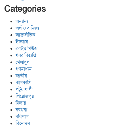
Categories
অন্যান্য
অর্থ ও বানিজ্য
আন্তর্জাতিক
ইসলাম
ক্রাইম নিউজ
খবর বিজ্ঞপ্তি
খেলাধুলা
গণমাধ্যম
জাতীয়
ঝালকাঠি
পটুয়াখালী
পিরোজপুর
ফিচার
বরগুনা
বরিশাল
বিনোদন