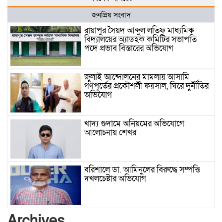
জনপ্রিয় সংবাদ
রায়াপুর সৈয়দ আব্দুল লতিফ মাধ্যমিক
বিদ্যালয়ের অ্যাডহক কমিটির সভাপতি
পদে প্রভাব বিস্তারের অভিযোগ
জুলাই আন্দোলনের মামলায় আসামি
গণপূর্তের প্রকৌশলী ফয়সাল, ঘিরে দুর্নীতির
অভিযোগ
খাদ্য গুদামে অনিয়মের অভিযোগে
আলোচনায় শেখর
বরিশালে ডা. আমিনুলের বিরুদ্ধে সম্পত্তি
দখলচেষ্টার অভিযোগ
বাবার রেখে যাওয়া শেষ সম্বলের ওপর
Archives