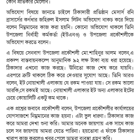
কোন প্রতিকার মেলেনি।
অভিযোগ বিষয়ে জানতে চাইলে ঠিকাদারী প্রতিষ্ঠান মেসার্স রনি
ব্রাসার্সের কর্ণধার জহিরুল ইসলাম লিটন অভিযোগ নাকচ করে দিয়ে
বলেন নিম্নমানের কাজ করা হয়নি। কোনো অভিযোগ থাকলে তিনি
উপজেলা নির্বাহী কর্মকর্তা (ইউএনও) ও উপজেলা প্রকৌশলীকে
অভিযোগ করতে বলেন।
এ বিষয়ে সেনবাগ উপজেলা প্রকৌশলী মো.শাহিনুর আলম বলেন,এ
প্রকল্প বাস্তবায়নকল্পে আনুমানিক ৯২ লক্ষ টাকা ব্যয় ধরা হয়েছে।
ঠিকাদার এখনো কাজ করছে। ঊনিতো কাজ শেষ করে যায়নি।
এরপরে ক্রটি থাকলে ঠিক করে দেওয়ার সুযোগ আছে। তিনি আরও
বলেন, ইট নোয়াখালী এলাকায় যে রকম পাওয়া যায়। সে রকম ভালো
আরকি,সে রকমই আছে। নোয়াখালী এলাকার ইট অন্য এলাকার ইটের
চেয়ে কোয়ালিটি একটু কম থাকে।
এক প্রশ্নের জবাবে প্রকৌশলী বলেন, উপজেলা প্রকৌশলীর কার্যালয়ের
যোগসাজশে নিম্নমানের কাজ হয়না। এটা ভুল ধারণা। ঠিকাদার কাজ
করে আমরা দেখা শুনা করি। আমার অনেক জায়গায় এক সাথে কাজ
চলে সব জায়গায় আমরা যেতে পারিনা। হয়তোবা এ ফাঁকে ঠিকাদার
খারাপ কাজ করলেও খবর পেলে আমরা ব্যবস্থা গ্রহণ করি।