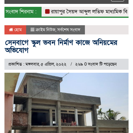
naviga
সংবাদ শিরনাম :
রায়াপুর সৈয়দ আব্দুল লতিফ মাধ্যমিক বিদ্যালয়ের
হোম
ক্রাইম নিউজ
,
সর্বশেষ সংবাদ
সেনবাগে স্কুল ভবন নির্মাণ কাজে অনিয়মের
অভিযোগ
প্রকাশিত : মঙ্গলবার, ৫ এপ্রিল, ২০২২
২৬৯ 0 সংবাদ টি পড়েছেন