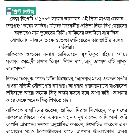
ডেক্স রিপোর্ট //
১৯৮৭ সালের আজকের এই দিনে মাগুরা জেলায়
জন্মগ্রহণ করেন সাকিব। নিজের ক্রিকেটীয় প্রতিভা দিয়ে বিশ্ব সেরাদের
কাতারেও নাম তুলেছেন তিনি। সাকিবের জন্মদিনে সামাজিক
যোগাযোগ মাধ্যমে তাকে শুভেচ্ছা জানিয়েছেন তার জাতীয় দলের
সতীর্থরা।
সাকিবকে শুভেচ্ছা বন্যায় ভাসিয়েছেন মুশফিকুর রহিম। সৌম্য
সরকার, মেহেদী হাসান মিরাজ, লিটন দাস, আবু জায়েদ রাহি নাসুম
আহমেদরা।
নিজের ফেসবুক পেজে লিটন লিখেছেন, ‘আপনার মতো একজন সতীর্থ
পাওয়া সত্যিই সৌভাগ্যের ব্যাপার। আপনার পারফরম্যান্সে বাংলাদেশ
ভবিষ্যতে আরো অনেক কিছু অর্জন করবে বলে আশা করি। আপনার
কাছে থেকে অনেক কিছু শিখতে চাই।’
সাকিবকে জন্মদিনের শুভেচ্ছা জানিয়ে মিরাজ লিখেছেন, ‘বড় দলের
সাফল্যের পিছনে সর্বদা একজন মহান মানুষ থাকেন, আমি আশা করি
আপনি আমাদের দলকে অনুপ্রাণিত করবেন, উৎসাহিত করবেন এবং
আমাদের সমস্ত ক্রিকেটারদের কাছে আপনার উত্তরাধিকার আরও