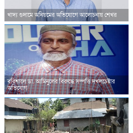
খাদ্য গুদামে অনিয়মের অভিযোগে আলোচনায় শেখর
বরিশালে ডা. আমিনুলের বিরুদ্ধে সম্পত্তি দখলচেষ্টার
অভিযোগ