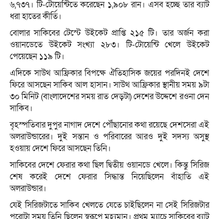
৬,৭৩৭। টি-টোয়েন্টিতে করেছেন ১,৯০৮ রান। এসব হচ্ছে তার ব্যাট
ধরা হাতের কীর্তি।
বোলার সাকিবের টেস্টে উইকেট প্রাপ্তি ২১৫ টি। তার অর্জন করা
ওয়ানডেতে উইকেট সংখ্যা ২৮৩। টি-টোয়েন্টি খেলে উইকেট
পেয়েছেন ১১৯ টি।
এদিকে সাউথ আফ্রিকার বিপক্ষে ঐতিহাসিক জয়ের পরদিনই দেশে
ফিরে আসছেন সাকিব আল হাসান। সাউথ আফ্রিকার স্থানীয় সময় ৯টা
৩০ মিনিট (বাংলাদেশের সময় রাত দেড়টা) দেশের উদ্দেশে রওনা দেন
সাকিব।
বৃহস্পতিবার দুপুর নাগাদ দেশে পৌঁছানোর কথা রয়েছে দেশসেরা এই
অলরাউন্ডারের। দুই সন্তান ও পরিবারের আরও দুই সদস্য অসুস্থ
হওয়ায় দেশে ফিরে আসছেন তিনি।
সাকিবের দেশে ফেরার কথা ছিল দ্বিতীয় ওয়ানডে খেলে। কিন্তু সিরিজ
শেষ করেই দেশে ফেরার সিদ্ধান্ত নিয়েছিলেন বাঁহাতি এই
অলরাউন্ডার।
যেই সিরিজটাতে সাকিব খেলতে যেতে চাইছিলেন না সেই সিরিজটার
পুরোটা সময় তিনি ছিলেন স্বরূপে মূহ্যমান। প্রথম ম্যাচে সাকিবের ব্যাট