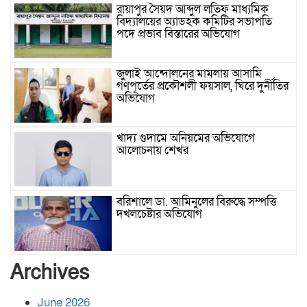
রায়াপুর সৈয়দ আব্দুল লতিফ মাধ্যমিক
বিদ্যালয়ের অ্যাডহক কমিটির সভাপতি
পদে প্রভাব বিস্তারের অভিযোগ
জুলাই আন্দোলনের মামলায় আসামি
গণপূর্তের প্রকৌশলী ফয়সাল, ঘিরে দুর্নীতির
অভিযোগ
খাদ্য গুদামে অনিয়মের অভিযোগে
আলোচনায় শেখর
বরিশালে ডা. আমিনুলের বিরুদ্ধে সম্পত্তি
দখলচেষ্টার অভিযোগ
বাবার রেখে যাওয়া শেষ সম্বলের ওপর
Archives
চিহ্নিত ভূমিদস্যু আলী আজগরের থাবা
June 2026