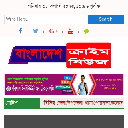
শনিবার, ০৮ অগাস্ট ২০২৬, ১০:৪৬ পূর্বাহ্ন
Search
নোটিশ :
বিভিন্ন
জেলা,উপজেলা-থানা,পৈারসভা,কলেজ ও ইউনিয়ন