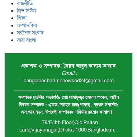
রাজনীতি
লিড নিউজ
শিক্ষা
সম্পাদকিয়
সর্বশেষ সংবাদ
সারা বাংলা
প্রকাশক ও সম্পাদক: সৈয়দ আবুল কালাম আজাদ
Email :
bangladeshcrimenewsbd24@gmail.com
,
সম্পাদক মন্ডলির
সভাপতি:
মোঃ মাহাফুজুর রহমান পাবেল
আইন
,
বিষয়ক সম্পাদক : ‍এ্যাড.সোহেল রানা(শান্ত)
প্রধান ‍উপদেষ্টা:
,
এম.আর.নয়ন
উপদেষ্টা সম্পাদকঃ
শফিউর রহমান কামাল
।
78/E(4th Floor)Old Palton
Lane,Vijayanagar,Dhaka-1000,Bangladesh.