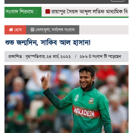
naviga
সংবাদ শিরনাম :
রায়াপুর সৈয়দ আব্দুল লতিফ মাধ্যমিক বিদ্যালয়ে
হোম
খেলাধুলা
,
সর্বশেষ সংবাদ
শুভ জন্মদিন, সাকিব আল হাসান!
প্রকাশিত : বৃহস্পতিবার, ২৪ মার্চ, ২০২২
২৮৬ 0 সংবাদ টি পড়েছেন