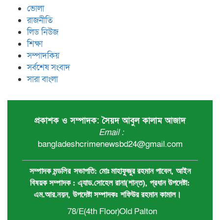
ভোলা
রাজনীতি
লিড নিউজ
শিক্ষা
সম্পাদকিয়
সর্বশেষ সংবাদ
সারা বাংলা
প্রকাশক ও সম্পাদক: সৈয়দ আবুল কালাম আজাদ
Email :
bangladeshcrimenewsbd24@gmail.com
,
সম্পাদক মন্ডলির
সভাপতি:
মোঃ মাহাফুজুর রহমান পাবেল
আইন
,
বিষয়ক সম্পাদক : ‍এ্যাড.সোহেল রানা(শান্ত)
প্রধান ‍উপদেষ্টা:
,
এম.আর.নয়ন
উপদেষ্টা সম্পাদকঃ
শফিউর রহমান কামাল
।
78/E(4th Floor)Old Palton