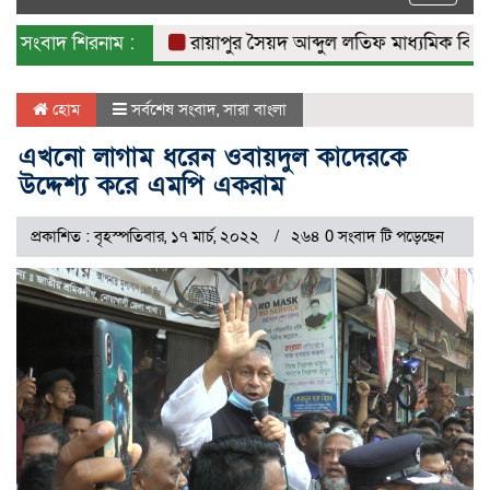
naviga
সংবাদ শিরনাম :
রায়াপুর সৈয়দ আব্দুল লতিফ মাধ্যমিক বিদ্যালয়ে
হোম
সর্বশেষ সংবাদ
,
সারা বাংলা
এখনো লাগাম ধরেন ওবায়দুল কাদেরকে
উদ্দেশ্য করে এমপি একরাম
প্রকাশিত : বৃহস্পতিবার, ১৭ মার্চ, ২০২২
২৬৪ 0 সংবাদ টি পড়েছেন