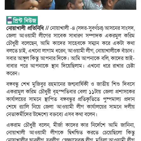
নোয়াখালী প্রতিনিধি //
নোয়াখালী -৪ (সদর-সুবর্ণচর) আসনের সাংসদ,
জেলা আওয়ামী লীগের সাবেক সাধারণ সম্পাদক একরমুল করিম
চৌধুরী বলেছেন, আমি কাদের সাহেবকে সম্মান করে একটা কথা
বলতে চাই, এখনো লাগাম ধরেন, আওয়ামী লীগ, নোয়াখালীকে বাঁচান।
সবার আঙ্গুল কিন্তু আপনার দিকে। আমি আপনাকে বলি, কাদের ভাই-
বাবার পরে আপনাকে স্থান দিয়েছিলাম। এখনো ধরে রাখার চেষ্টা
করেন।
বঙ্গবন্ধু শেখ মুজিবুর রহমানের জন্মবার্ষিকী ও জাতীয় শিশু দিবসে
একরামুল করিম চৌধুরী বৃহস্পতিবার বেলা ১১টায় জেলা প্রশাসকের
কার্যালয়ের সামনে স্থাপিত বঙ্গবন্ধুর প্রতিকৃতিতে পুষ্পমাল্য প্রদান
শেষে র‌্যালি নিয়ে জেলা আওয়ামী লীগ কার্যালয়ের সামনে দলীয়
নেতাকর্মীদের উদ্দেশ্যে বক্তব্যে এসব কথা বলেন।
একরাম চৌধুরী বলেন, মীর্জা কাদের কার নির্দেশে আমি জানিনা,
নোয়াখালী আওয়ামী লীগকে দ্বিখন্ডিত করতে চেয়েছিলো কিন্তু
নোয়াখালীর ছাত্রলীগ, যুবলীগ, স্বেচ্ছাসেবক লীগ, মহিলা আওয়ামী লীগ