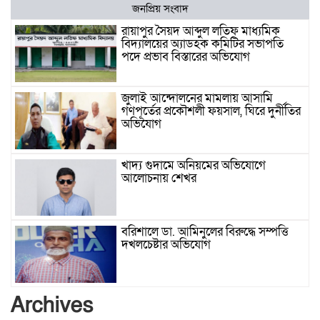
জনপ্রিয় সংবাদ
রায়াপুর সৈয়দ আব্দুল লতিফ মাধ্যমিক
বিদ্যালয়ের অ্যাডহক কমিটির সভাপতি
পদে প্রভাব বিস্তারের অভিযোগ
জুলাই আন্দোলনের মামলায় আসামি
গণপূর্তের প্রকৌশলী ফয়সাল, ঘিরে দুর্নীতির
অভিযোগ
খাদ্য গুদামে অনিয়মের অভিযোগে
আলোচনায় শেখর
বরিশালে ডা. আমিনুলের বিরুদ্ধে সম্পত্তি
দখলচেষ্টার অভিযোগ
বাবার রেখে যাওয়া শেষ সম্বলের ওপর
Archives
চিহ্নিত ভূমিদস্যু আলী আজগরের থাবা