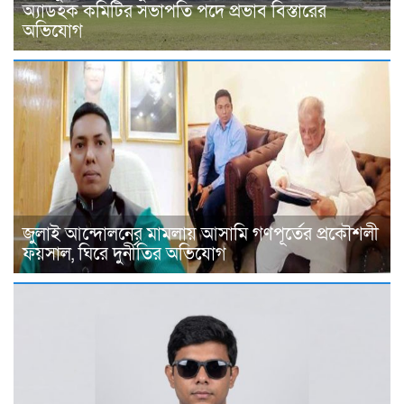
অ্যাডহক কমিটির সভাপতি পদে প্রভাব বিস্তারের
অভিযোগ
জুলাই আন্দোলনের মামলায় আসামি গণপূর্তের প্রকৌশলী
ফয়সাল, ঘিরে দুর্নীতির অভিযোগ