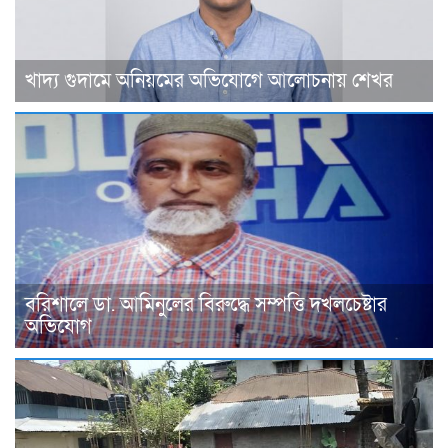
খাদ্য গুদামে অনিয়মের অভিযোগে আলোচনায় শেখর
বরিশালে ডা. আমিনুলের বিরুদ্ধে সম্পত্তি দখলচেষ্টার
অভিযোগ