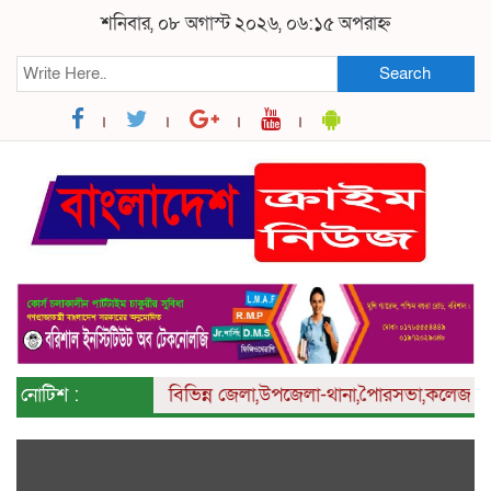
শনিবার, ০৮ অগাস্ট ২০২৬, ০৬:১৫ অপরাহ্ন
Search
নোটিশ :
বিভিন্ন
জেলা,উপজেলা-থানা,পৈারসভা,কলেজ ও ইউনিয়ন