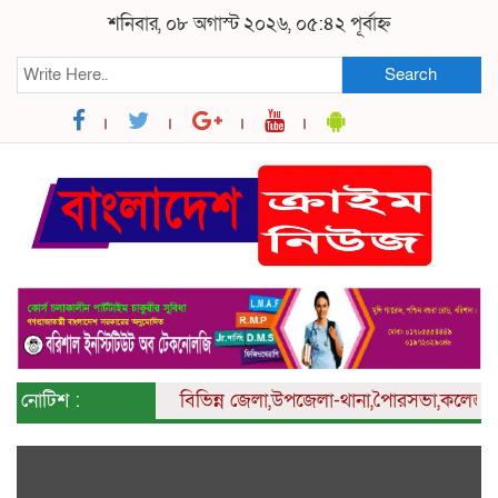
শনিবার, ০৮ অগাস্ট ২০২৬, ০৫:৪২ পূর্বাহ্ন
Search
নোটিশ :
বিভিন্ন
জেলা,উপজেলা-থানা,পৈারসভা,কলেজ ও ইউনিয়