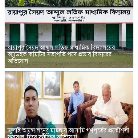
রায়াপুর সৈয়দ আব্দুল লতিফ মাধ্যমিক বিদ্যালয়ের
অ্যাডহক কমিটির সভাপতি পদে প্রভাব বিস্তারের
অভিযোগ
জুলাই আন্দোলনের মামলায় আসামি গণপূর্তের প্রকৌশলী
ফয়সাল, ঘিরে দুর্নীতির অভিযোগ