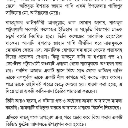
ছেলে। অভিযুক্ত ইশরাত জাহান পাখি একই উপজেলার গাজিপুর
সাকিনের মো. আউয়ালের মেয়ে।
নাজমুলের আইনজীবী আবদুল্লাহ আল নোমান জানান, নাজমুল
পটুয়াখালী সরকারি কলেজের ইতিহাস ও সংস্কৃতি বিভাগের স্নাতক
চতুর্থ বর্ষের নিয়মিত ছাত্র। তিনি কলেজের আবাসিক হোস্টেলে
থাকেন। আসামি ইশরাত জাহান পাখি দীর্ঘদিন ধরে নাজমুলকে
মোবাইল ফোনে এবং সামাজিক যোগাযোগমাধ্যমে প্রেমের প্রস্তাবসহ
বিয়ের প্রলোভন দেখান। কিন্তু নাজমুল রাজি না হওয়ায় গত ২৭
সেপ্টেম্বর পটুয়াখালী লঞ্চঘাট এলাকা থেকে নাজমুলকে অপহরণ করা
হয়। পরদিন অজ্ঞাত একটি স্থানে নিয়ে সাত থেকে আটজন ব্যক্তি
তাকে বলপূর্বক তাকে একটি নীল কাগজে সই করতে বাধ্য করেন।
পরে তাকে ওইদিনই শহরে ছেড়ে দেওয়া হয়। ধারণা করা হচ্ছে, এ
দিয়ে তারা একটি কাবিননামা তৈরির পায়তারা করছেন।
তিনি আরও বলেন, এ ঘটনায় গত ৩ অক্টোবর আমরা আদালতে মামলা
করেছি। মামলাটি নথিভুক্ত করতে আদালত থানাকে নির্দেশ দিয়েছেন।
এদিকে নাজমুলকে অপহরণ এবং পরে জোর করে বিয়ে করার একটি
ভিডিও ফুটেজ আদালতে উপস্থাপন করা হয়েছে।