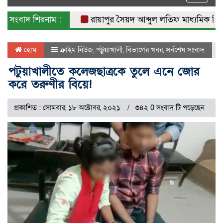
naviga
সংবাদ শিরনাম :
রায়াপুর সৈয়দ আব্দুল লতিফ মাধ্যমিক বিদ্যালয়
হোম
ক্রাইম নিউজ
,
পটুয়াখালী
,
বিভাগের খবর
,
সর্বশেষ সংবাদ
পটুয়াখালীতে কলেজছাত্রকে তুলে এনে জোর
করে তরুণীর বিয়ে!
প্রকাশিত : সোমবার, ১৮ অক্টোবর, ২০২১
৩৪২ 0 সংবাদ টি পড়েছেন