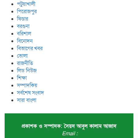
পটুয়াখালী
পিরোজপুর
ফিচার
বরগুনা
বরিশাল
বিনোদন
বিভাগের খবর
ভোলা
রাজনীতি
লিড নিউজ
শিক্ষা
সম্পাদকিয়
সর্বশেষ সংবাদ
সারা বাংলা
প্রকাশক ও সম্পাদক: সৈয়দ আবুল কালাম আজাদ
Email :